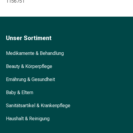
1156751
Blähung
&
Krämpfe
Verstopfung
Hautprobleme
Unser Sortiment
Ekzem
&
Medikamente & Behandlung
Juckreiz
Hühneraugen
Beauty & Körperpflege
&
Warzen
Ernährung & Gesundheit
Nagel-
&
Baby & Eltern
Fusspilz
Narben
Sanitätsartikel & Krankenpflege
Trockene
Haushalt & Reinigung
Haut
Übermässiges