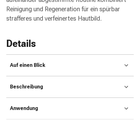
Erkältungsbeschwerden
Reinigung und Regeneration für ein spürbar
Husten
Inhalationsgerät
strafferes und verfeinertes Hautbild.
&
Zubehör
Nasendusche
Details
Taschentücher
Schnupfen
Herz
Auf einen Blick
&
Kreislauf
Herztherapie
Beschreibung
Kompressionsstrümpfe
Kreislauf
Raucherentwöhnung
Anwendung
Venen
Blutgerinnung
Herznerven-
Störung