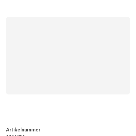
Gedächtnis-
&
Konzentrationsstörung
Allergien
&
Heuschnupfen
Antiallergikum
Haut
Nase
Magen
&
Darm
Durchfall
Magenbrennen
Hämorrhoiden
Übelkeit
&
Erbrechen
Artikelnummer
Verdauung,