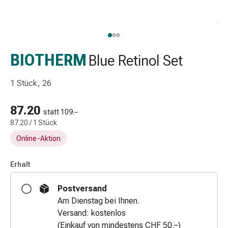
Schlauch-
&
Netzverband
Verbandsmaterial
Verbrennung
BIOTHERM
Blue Retinol Set
&
Sonnenbrand
1 Stück, 26
Wechsel-
Sets
87.20
statt 109.–
Wundauflage
87.20 / 1 Stück
Wundsalbe
Online-Aktion
&
-
desinfektion
Erhalt
Sprühpflaster
Postversand
Wundverschlussstreifen
Am Dienstag bei Ihnen.
&
Versand: kostenlos
-
(Einkauf von mindestens CHF 50.–)
kleber