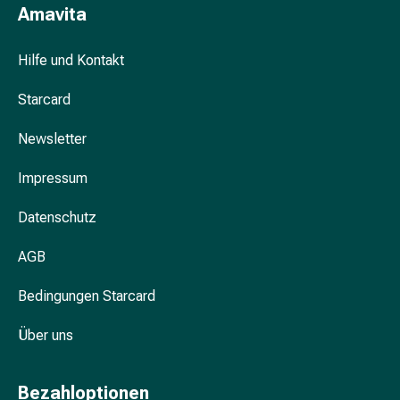
Schwitzen
Amavita
Unreine
Haut
Hilfe und Kontakt
Fieberbläschen
Hautausschlag
Starcard
Akne
Komplementärmedizin
Newsletter
Bachblütentherapie
Gemmotherapie
Impressum
Homöopathie
Pflanzenheilkunde
Datenschutz
Schüssler
AGB
Salz
Spagyrik
Bedingungen Starcard
Anthroposophika
Niere,
Über uns
Blase,
Prostata
Harnwegsbeschwerden
Bezahloptionen