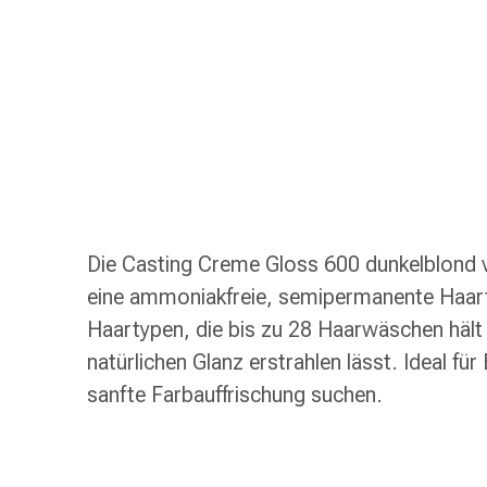
Schlauch-
&
Netzverband
Verbandsmaterial
Verbrennung
&
Sonnenbrand
Wechsel-
Sets
Wundauflage
Die Casting Creme Gloss 600 dunkelblond 
Wundsalbe
eine ammoniakfreie, semipermanente Haart
&
-
Haartypen, die bis zu 28 Haarwäschen hält
desinfektion
natürlichen Glanz erstrahlen lässt. Ideal fü
Sprühpflaster
sanfte Farbauffrischung suchen.
Wundverschlussstreifen
&
-
kleber