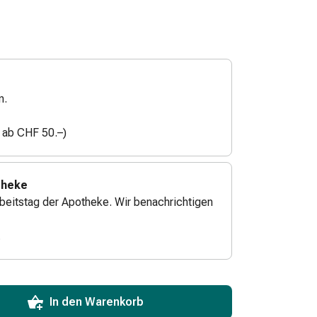
n.
n ab CHF 50.–)
theke
beitstag der Apotheke. Wir benachrichtigen
.
ToCartQuantityControlInstruction
zum Hinzufügen in den Warenkorb angeben.
 für diesen Artikel erreicht.
xemplar dieses Artikels an Lager.
In den Warenkorb