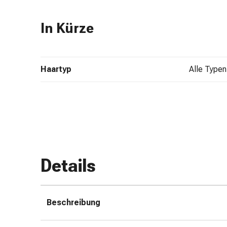
Zugsalbe
Tupfer
In Kürze
Augen
&
Ohren
Haartyp
alle Typen
Ohrenschmerzen
Ohrenpflege
Augentropfen
Augenentzündung
Augenverband
Augenhygiene
Grippe
&
Details
Erkältung
Hustenbonbons
Halsschmerzen
Beschreibung
Grippe-
&