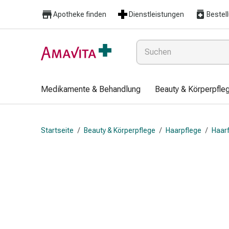
Medikamente
Apotheke finden
Dienstleistungen
Bestel
&
Behandlung
Hautverletzung
&
Wundheilung
Faltkompresse
Medikamente & Behandlung
Beauty & Körperpfle
Elastische
Binde
Fingerverband
Startseite
/
Beauty & Körperpflege
/
Haarpflege
/
Haarf
Fixationspflaster
Gaze
Kompressionsbinde
Pflaster
Pflasterbinde,
Tape
&
Zubehör