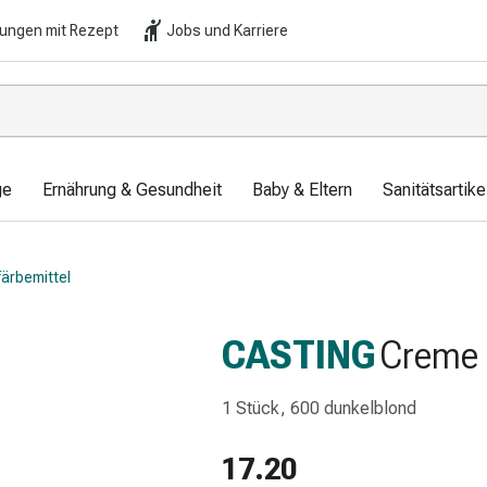
lungen mit Rezept
Jobs und Karriere
ge
Ernährung & Gesundheit
Baby & Eltern
Sanitätsartik
ärbemittel
CASTING
Creme 
1 Stück, 600 dunkelblond
17.20