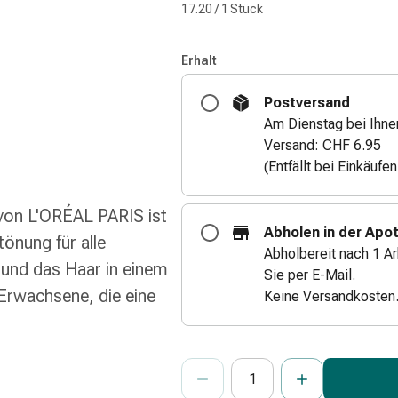
17.20 / 1 Stück
Erhalt
Postversand
Am Dienstag bei Ihne
Versand: CHF 6.95
(Entfällt bei Einkäufe
von L'ORÉAL PARIS ist
Abholen in der Apo
önung für alle
Abholbereit nach 1 Ar
 und das Haar in einem
Sie per E-Mail.
r Erwachsene, die eine
Keine Versandkosten
ProductDetailPage.Aria.Add
Anzahl Exemplare dieses Artikels 
Sie haben die maximale Bestellmenge
Wir haben momentan kein weiteres E