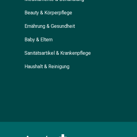
Blähung
Beauty & Körperpflege
&
Krämpfe
Ernährung & Gesundheit
Verstopfung
Hautprobleme
Baby & Eltern
Ekzem
&
Sanitätsartikel & Krankenpflege
Juckreiz
Hühneraugen
Haushalt & Reinigung
&
Warzen
Nagel-
&
Fusspilz
Narben
Trockene
Haut
Übermässiges