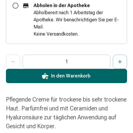
Erkältungsbeschwerden
Abholen in der Apotheke
Husten
Abholbereit nach 1 Arbeitstag der
Inhalationsgerät
Apotheke. Wir benachrichtigen Sie per E-
&
Mail.
Zubehör
Keine Versandkosten.
Nasendusche
Taschentücher
Schnupfen
ProductDetailPage.Aria.AddToCartQuantityControlInst
Anzahl Exemplare dieses Artikels zum Hinzufügen in den War
Sie haben die maximale Bestellmenge für diesen Artikel erreic
Wir haben momentan kein weiteres Exemplar dieses Artikels a
Herz
&
Kreislauf
In den Warenkorb
Herztherapie
Kompressionsstrümpfe
Kreislauf
Pflegende Creme für trockene bis sehr trockene
Raucherentwöhnung
Haut. Parfümfrei und mit Ceramiden und
Venen
Blutgerinnung
Hyaluronsäure zur täglichen Anwendung auf
Herznerven-
Gesicht und Körper.
Störung