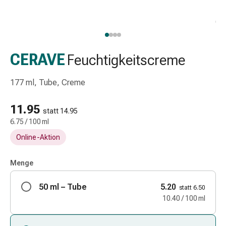
Schlauch-
&
Netzverband
Verbandsmaterial
Verbrennung
CERAVE
Feuchtigkeitscreme
&
Sonnenbrand
177 ml, Tube, Creme
Wechsel-
Sets
11.95
statt 14.95
Wundauflage
6.75 / 100 ml
Wundsalbe
Online-Aktion
&
-
desinfektion
Menge
Sprühpflaster
50 ml – Tube
Wundverschlussstreifen
5.20
statt 6.50
&
10.40 / 100 ml
-
kleber