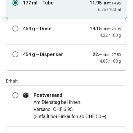
177 ml – Tube
11.95
statt 14.95
Zugsalbe
6.75 / 100 ml
Tupfer
Augen
&
454 g – Dose
19.15
statt 23.95
Ohren
4.22 / 100 g
Ohrenschmerzen
Ohrenpflege
454 g – Dispenser
22.–
Augentropfen
statt 27.50
4.85 / 100 g
Augenentzündung
Augenverband
Augenhygiene
Erhalt
Grippe
&
Postversand
Erkältung
Am Dienstag bei Ihnen.
Hustenbonbons
Versand: CHF 6.95
Halsschmerzen
(Entfällt bei Einkäufen ab CHF 50.–)
Grippe-
&