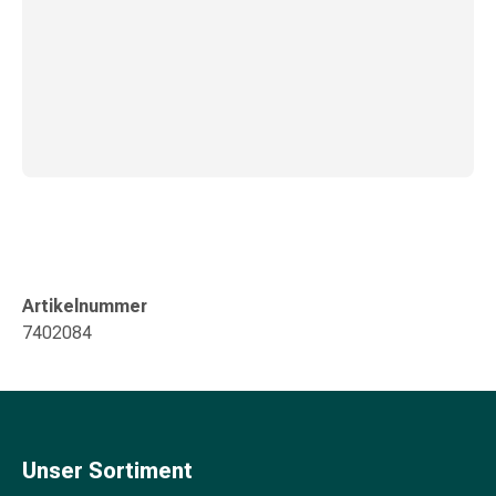
Blähung
&
Krämpfe
Verstopfung
Hautprobleme
Ekzem
&
Juckreiz
Hühneraugen
&
Warzen
Artikelnummer
Nagel-
7402084
&
Fusspilz
Narben
Trockene
Haut
Unser Sortiment
Übermässiges