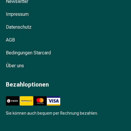
Newsletter
Prostata
Nieren-
Impressum
und
Blasenbeschwerden
Datenschutz
Schmerzen
&
AGB
Fieber
Kopfschmerzen
Bedingungen Starcard
&
Über uns
Migräne
Schmerzmittel
Muskel-
Bezahloptionen
&
Gelenkschmerzen
Schmerztherapie
Kältetherapie
Sie können auch bequem per Rechnung bezahlen.
Wärmetherapie
Stress
&