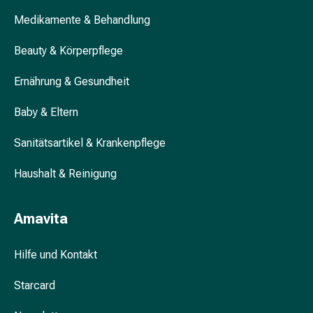
Schwitzen
Unreine
Medikamente & Behandlung
Haut
Beauty & Körperpflege
Fieberbläschen
Hautausschlag
Ernährung & Gesundheit
Akne
Komplementärmedizin
Baby & Eltern
Bachblütentherapie
Gemmotherapie
Sanitätsartikel & Krankenpflege
Homöopathie
Pflanzenheilkunde
Haushalt & Reinigung
Schüssler
Salz
Amavita
Spagyrik
Anthroposophika
Niere,
Hilfe und Kontakt
Blase,
Starcard
Prostata
Harnwegsbeschwerden