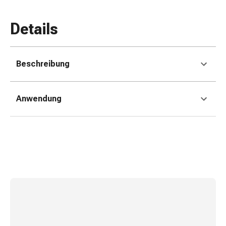
Gedächtnis-
&
Details
Konzentrationsstörung
Allergien
&
Beschreibung
Heuschnupfen
Antiallergikum
Haut
Anwendung
Nase
Magen
&
Darm
Durchfall
Magenbrennen
Hämorrhoiden
Übelkeit
&
Erbrechen
Verdauung,