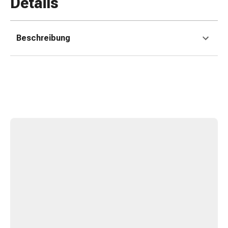
Details
Erkältungsbeschwerden
Husten
Inhalationsgerät
Beschreibung
&
Zubehör
Nasendusche
Taschentücher
Schnupfen
Herz
&
Kreislauf
Herztherapie
Kompressionsstrümpfe
Kreislauf
Raucherentwöhnung
Venen
Herznerven-
Störung
Gedächtnis-