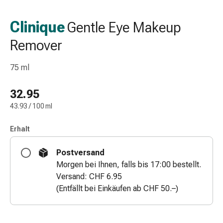
Schlauch-
&
Clinique
Gentle Eye Makeup
Netzverband
Remover
Verbandsmaterial
Verbrennung
&
75 ml
Sonnenbrand
Wechsel-
32.95
Sets
43.93 / 100 ml
Wundauflage
Wundsalbe
Erhalt
&
-
Postversand
desinfektion
Morgen bei Ihnen, falls bis 17:00 bestellt.
Sprühpflaster
Versand: CHF 6.95
Wundverschlussstreifen
(Entfällt bei Einkäufen ab CHF 50.–)
&
-
kleber