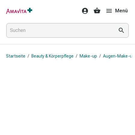
Medikamente
Menü
&
Behandlung
Hautverletzung
&
Wundheilung
Faltkompresse
Startseite
/
Beauty & Körperpflege
/
Make-up
/
Augen-Make-up-
Elastische
Binde
Fingerverband
Fixationspflaster
Gaze
Kompressionsbinde
Pflaster
Pflasterbinde,
Tape
&
Zubehör