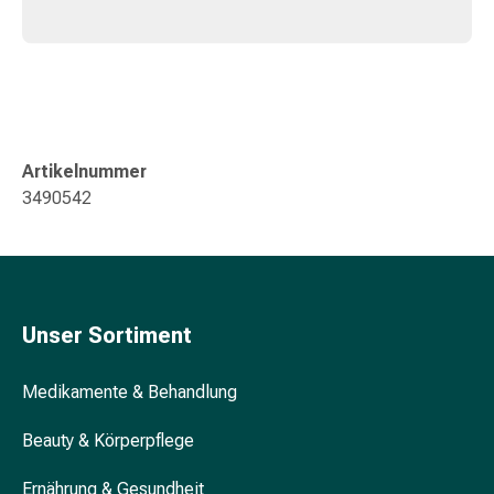
&
Konzentrationsstörung
Allergien
&
Heuschnupfen
Antiallergikum
Haut
Artikelnummer
Nase
3490542
Magen
&
Darm
Durchfall
Magenbrennen
Unser Sortiment
Hämorrhoiden
Übelkeit
Medikamente & Behandlung
&
Erbrechen
Beauty & Körperpflege
Verdauung,
Blähung
Ernährung & Gesundheit