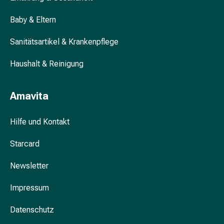
&
Baby & Eltern
Krämpfe
Verstopfung
Sanitätsartikel & Krankenpflege
Hautprobleme
Ekzem
Haushalt & Reinigung
&
Juckreiz
Hühneraugen
Amavita
&
Warzen
Hilfe und Kontakt
Nagel-
&
Starcard
Fusspilz
Narben
Newsletter
Trockene
Impressum
Haut
Übermässiges
Datenschutz
Schwitzen