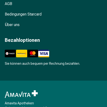
Unreine
AGB
Haut
Fieberbläschen
Bedingungen Starcard
Hautausschlag
Akne
Über uns
Komplementärmedizin
Bachblütentherapie
Bezahloptionen
Gemmotherapie
Homöopathie
Pflanzenheilkunde
Schüssler
Salz
Sie können auch bequem per Rechnung bezahlen.
Spagyrik
Anthroposophika
Niere,
Blase,
Prostata
Harnwegsbeschwerden
Amavita Apotheken
Prostata