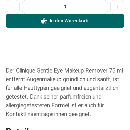
ProductDetailPage.Aria.AddToCartQuantityControlInst
Anzahl Exemplare dieses Artikels zum Hinzufügen in den War
Sie haben die maximale Bestellmenge für diesen Artikel erreic
Wir haben momentan kein weiteres Exemplar dieses Artikels a
Zugsalbe
Tupfer
Augen
In den Warenkorb
&
Ohren
Ohrenschmerzen
Der Lagerbestand ist knapp. Wir können leider
nur noch ein Exemplar dieses Artikels Ihrem
Ohrenpflege
Warenkorb hinzufügen.
Augentropfen
Augenentzündung
Augenverband
Der Clinique Gentle Eye Makeup Remover 75 ml
Augenhygiene
entfernt Augenmakeup gründlich und sanft, ist
Grippe
für alle Hauttypen geeignet und augentärztlich
&
getestet. Dank seiner parfumfreien und
Erkältung
Hustenbonbons
allergiegetesteten Formel ist er auch für
Halsschmerzen
Kontaktlinsenträgerinnen geeignet.
Grippe-
&