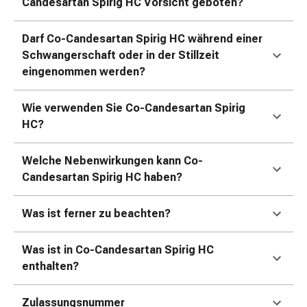
Erkältungsbeschwerden
Candesartan Spirig HC Vorsicht geboten?
Husten
Inhalationsgerät
Darf Co-Candesartan Spirig HC während einer
&
Schwangerschaft oder in der Stillzeit
Zubehör
eingenommen werden?
Nasendusche
Taschentücher
Wie verwenden Sie Co-Candesartan Spirig
Schnupfen
HC?
Herz
&
Welche Nebenwirkungen kann Co-
Kreislauf
Candesartan Spirig HC haben?
Herztherapie
Kompressionsstrümpfe
Was ist ferner zu beachten?
Kreislauf
Raucherentwöhnung
Venen
Was ist in Co-Candesartan Spirig HC
Herznerven-
enthalten?
Störung
Gedächtnis-
Zulassungsnummer