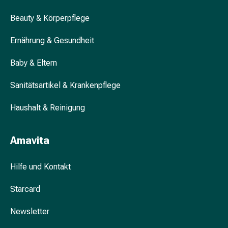
&
Beauty & Körperpflege
Krämpfe
Verstopfung
Ernährung & Gesundheit
Hautprobleme
Ekzem
Baby & Eltern
&
Juckreiz
Sanitätsartikel & Krankenpflege
Hühneraugen
&
Haushalt & Reinigung
Warzen
Nagel-
Amavita
&
Fusspilz
Hilfe und Kontakt
Narben
Trockene
Starcard
Haut
Übermässiges
Newsletter
Schwitzen