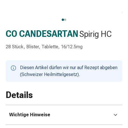
Schlauch-
&
Netzverband
Verbandsmaterial
Verbrennung
CO CANDESARTAN
Spirig HC
&
Sonnenbrand
28 Stück, Blister, Tablette, 16/12.5mg
Wechsel-
Sets
Wundauflage
Diesen Artikel dürfen wir nur auf Rezept abgeben
Wundsalbe
(Schweizer Heilmittelgesetz).
&
-
desinfektion
Details
Sprühpflaster
Wundverschlussstreifen
&
Wichtige Hinweise
-
kleber