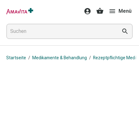
Medikamente
Menü
&
Behandlung
Hautverletzung
&
Wundheilung
Faltkompresse
Startseite
/
Medikamente & Behandlung
/
Rezeptpflichtige Medi
Elastische
Binde
Fingerverband
Fixationspflaster
Gaze
Kompressionsbinde
Pflaster
Pflasterbinde,
Tape
&
Zubehör