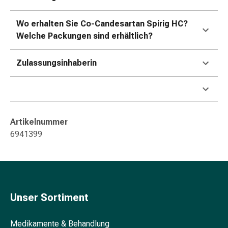
&
Konzentrationsstörung
Wo erhalten Sie Co-Candesartan Spirig HC?
Allergien
Welche Packungen sind erhältlich?
&
Heuschnupfen
Zulassungsinhaberin
Antiallergikum
Haut
Nase
Magen
&
Artikelnummer
Darm
6941399
Durchfall
Magenbrennen
Hämorrhoiden
Übelkeit
&
Unser Sortiment
Erbrechen
Verdauung,
Medikamente & Behandlung
Blähung