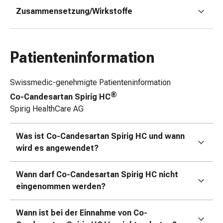
Zugsalbe
Zusammensetzung/Wirkstoffe
Tupfer
Augen
&
Patienteninformation
Ohren
Ohrenschmerzen
Ohrenpflege
Swissmedic-genehmigte Patienteninformation
Augentropfen
®
Co-Candesartan Spirig HC
Augenentzündung
Spirig HealthCare AG
Augenverband
Augenhygiene
Was ist Co-Candesartan Spirig HC und wann
Grippe
wird es angewendet?
&
Erkältung
Wann darf Co-Candesartan Spirig HC nicht
Hustenbonbons
eingenommen werden?
Halsschmerzen
Grippe-
&
Wann ist bei der Einnahme von Co-