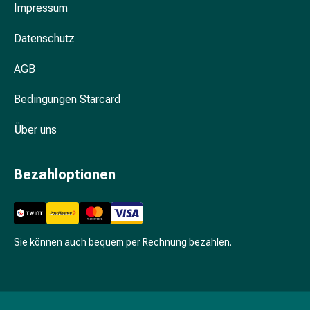
Unreine
Impressum
Haut
Fieberbläschen
Datenschutz
Hautausschlag
Akne
AGB
Komplementärmedizin
Bedingungen Starcard
Bachblütentherapie
Gemmotherapie
Über uns
Homöopathie
Pflanzenheilkunde
Schüssler
Bezahloptionen
Salz
Spagyrik
Anthroposophika
Niere,
Sie können auch bequem per Rechnung bezahlen.
Blase,
Prostata
Harnwegsbeschwerden
Prostata