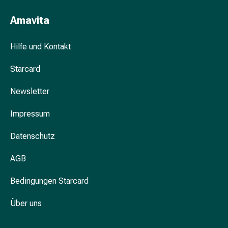
Unreine
Haut
Amavita
Fieberbläschen
Hautausschlag
Hilfe und Kontakt
Akne
Komplementärmedizin
Starcard
Bachblütentherapie
Gemmotherapie
Newsletter
Homöopathie
Pflanzenheilkunde
Impressum
Schüssler
Salz
Datenschutz
Spagyrik
AGB
Anthroposophika
Niere,
Bedingungen Starcard
Blase,
Prostata
Über uns
Harnwegsbeschwerden
Prostata