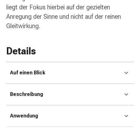
Erkältungsbeschwerden
liegt der Fokus hierbei auf der gezielten
Husten
Anregung der Sinne und nicht auf der reinen
Inhalationsgerät
&
Gleitwirkung.
Zubehör
Nasendusche
Taschentücher
Details
Schnupfen
Herz
&
Auf einen Blick
Kreislauf
Herztherapie
Kompressionsstrümpfe
Beschreibung
Kreislauf
Raucherentwöhnung
Venen
Anwendung
Herznerven-
Störung
Gedächtnis-