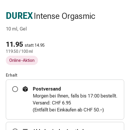
Schlauch-
&
DUREX
Intense Orgasmic
Netzverband
Verbandsmaterial
10 ml, Gel
Verbrennung
&
11.95
Sonnenbrand
statt 14.95
119.50 / 100 ml
Wechsel-
Sets
Online-Aktion
Wundauflage
Wundsalbe
Erhalt
&
-
Postversand
desinfektion
Morgen bei Ihnen, falls bis 17:00 bestellt.
Sprühpflaster
Versand: CHF 6.95
Wundverschlussstreifen
(Entfällt bei Einkäufen ab CHF 50.–)
&
-
kleber