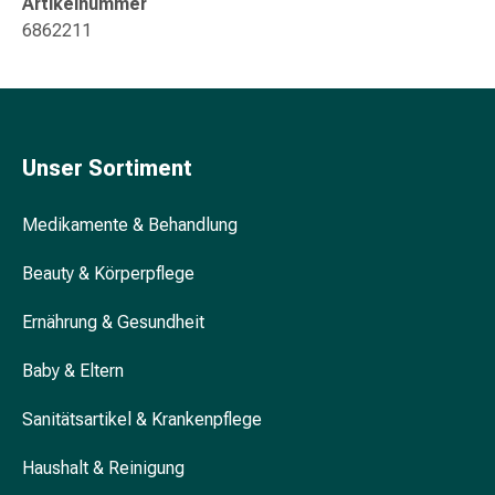
Artikelnummer
&
6862211
Krämpfe
Verstopfung
Hautprobleme
Ekzem
&
Unser Sortiment
Juckreiz
Hühneraugen
Medikamente & Behandlung
&
Warzen
Beauty & Körperpflege
Nagel-
&
Ernährung & Gesundheit
Fusspilz
Narben
Baby & Eltern
Trockene
Haut
Sanitätsartikel & Krankenpflege
Übermässiges
Haushalt & Reinigung
Schwitzen