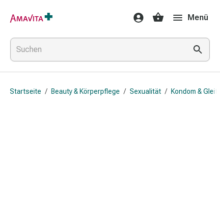
Medikamente
Menü
&
Behandlung
Hautverletzung
&
Wundheilung
Faltkompresse
Startseite
/
Beauty & Körperpflege
/
Sexualität
/
Kondom & Gleit
Elastische
Binde
Fingerverband
Fixationspflaster
Gaze
Kompressionsbinde
Pflaster
Pflasterbinde,
Tape
&
Zubehör