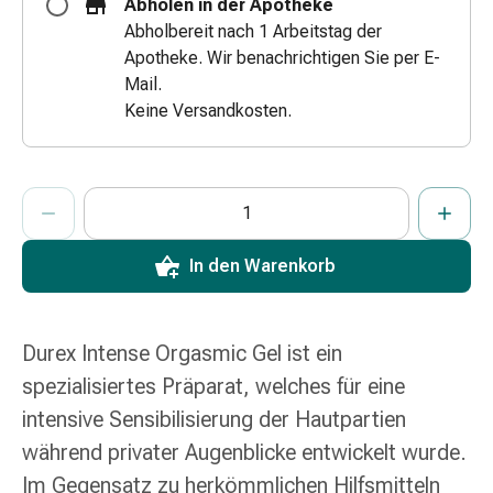
Abholen in der Apotheke
Zugsalbe
Abholbereit nach 1 Arbeitstag der
Tupfer
Apotheke. Wir benachrichtigen Sie per E-
Augen
Mail.
&
Keine Versandkosten.
Ohren
Ohrenschmerzen
Ohrenpflege
ProductDetailPage.Aria.AddToCartQuantityControlInst
Anzahl Exemplare dieses Artikels zum Hinzufügen in den War
Sie haben die maximale Bestellmenge für diesen Artikel erreic
Wir haben momentan kein weiteres Exemplar dieses Artikels a
Augentropfen
Augenentzündung
Augenverband
In den Warenkorb
Augenhygiene
Grippe
&
Durex Intense Orgasmic Gel ist ein
Erkältung
spezialisiertes Präparat, welches für eine
Hustenbonbons
intensive Sensibilisierung der Hautpartien
Halsschmerzen
Grippe-
während privater Augenblicke entwickelt wurde.
&
Im Gegensatz zu herkömmlichen Hilfsmitteln