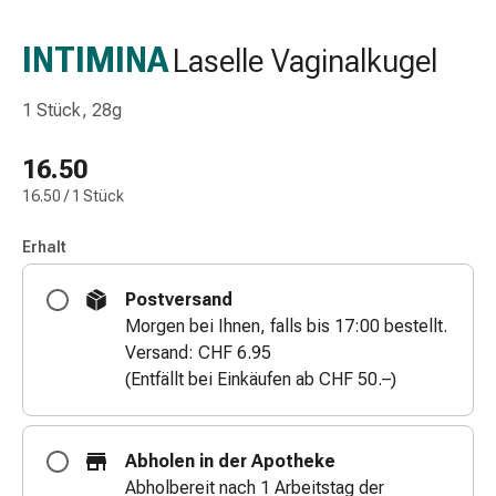
Schlauch-
&
INTIMINA
Laselle Vaginalkugel
Netzverband
Verbandsmaterial
1 Stück, 28g
Verbrennung
&
16.50
Sonnenbrand
16.50 / 1 Stück
Wechsel-
Sets
Erhalt
Wundauflage
Wundsalbe
Postversand
&
Morgen bei Ihnen, falls bis 17:00 bestellt.
-
Versand: CHF 6.95
desinfektion
(Entfällt bei Einkäufen ab CHF 50.–)
Sprühpflaster
Wundverschlussstreifen
&
Abholen in der Apotheke
-
Abholbereit nach 1 Arbeitstag der
kleber