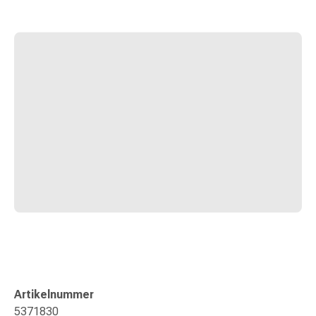
Erkältungsbeschwerden
Husten
Inhalationsgerät
&
Zubehör
Nasendusche
Taschentücher
Schnupfen
Herz
&
Kreislauf
Herztherapie
Kompressionsstrümpfe
Kreislauf
Raucherentwöhnung
Venen
Herznerven-
Störung
Artikelnummer
Gedächtnis-
5371830