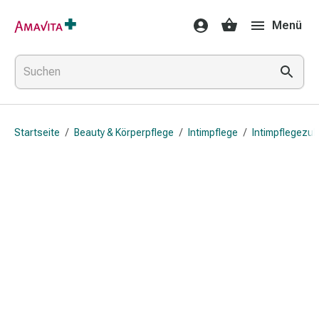
Medikamente
Menü
&
Behandlung
Hautverletzung
&
Wundheilung
Faltkompresse
Startseite
/
Beauty & Körperpflege
/
Intimpflege
/
Intimpflegezu
Elastische
Binde
Fingerverband
Fixationspflaster
Gaze
Kompressionsbinde
Pflaster
Pflasterbinde,
Tape
&
Zubehör