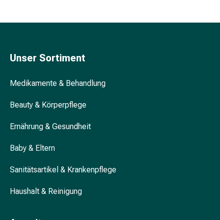
&
Konzentrationsstörung
Allergien
&
Heuschnupfen
Unser Sortiment
Antiallergikum
Haut
Medikamente & Behandlung
Nase
Magen
Beauty & Körperpflege
&
Darm
Ernährung & Gesundheit
Durchfall
Magenbrennen
Baby & Eltern
Hämorrhoiden
Sanitätsartikel & Krankenpflege
Übelkeit
&
Haushalt & Reinigung
Erbrechen
Verdauung,
Blähung