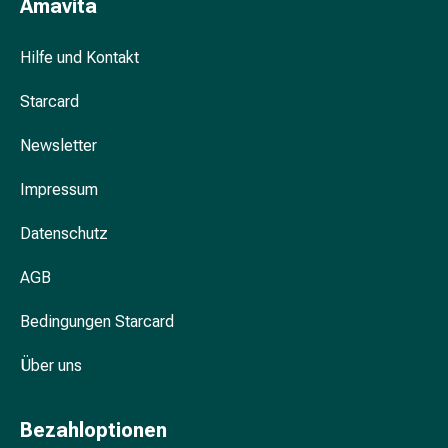
Amavita
&
Krämpfe
Hilfe und Kontakt
Verstopfung
Hautprobleme
Starcard
Ekzem
&
Newsletter
Juckreiz
Hühneraugen
Impressum
&
Datenschutz
Warzen
Nagel-
AGB
&
Fusspilz
Bedingungen Starcard
Narben
Trockene
Über uns
Haut
Übermässiges
Schwitzen
Bezahloptionen