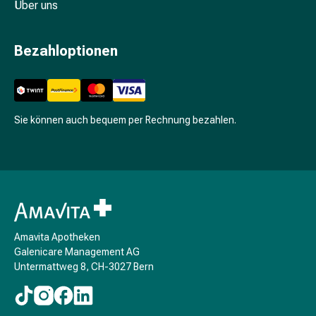
Über uns
Schlaf
Beruhigungsmittel
Stimmungsschwankungen
Bezahloptionen
Schlafstörungen
Schnarchen
Atemwege
Nasenmittel
Sie können auch bequem per Rechnung bezahlen.
Atemwegsbeschwerden
Infektion
Windpocken
Stoffwechsel
Osteoporose
Insekten
&
Amavita Apotheken
Parasiten
Galenicare Management AG
Mücken-
Untermattweg 8, CH-3027 Bern
&
Zeckenschutz