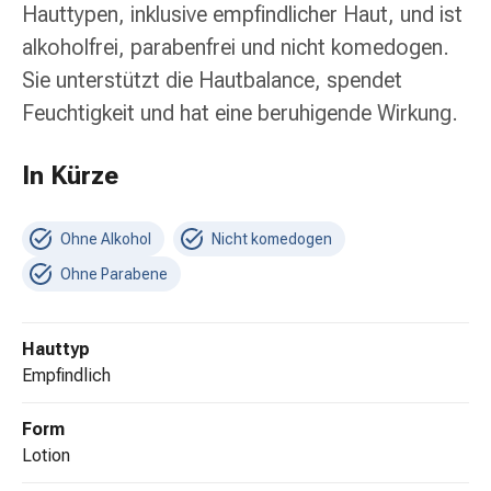
Erkältungsbeschwerden
Hauttypen, inklusive empfindlicher Haut, und ist
Husten
alkoholfrei, parabenfrei und nicht komedogen.
Inhalationsgerät
Sie unterstützt die Hautbalance, spendet
&
Zubehör
Feuchtigkeit und hat eine beruhigende Wirkung.
Nasendusche
Taschentücher
In Kürze
Schnupfen
Herz
&
Ohne Alkohol
Nicht komedogen
Kreislauf
Ohne Parabene
Herztherapie
Kompressionsstrümpfe
Kreislauf
Hauttyp
Raucherentwöhnung
empfindlich
Venen
Blutgerinnung
Form
Herznerven-
Lotion
Störung