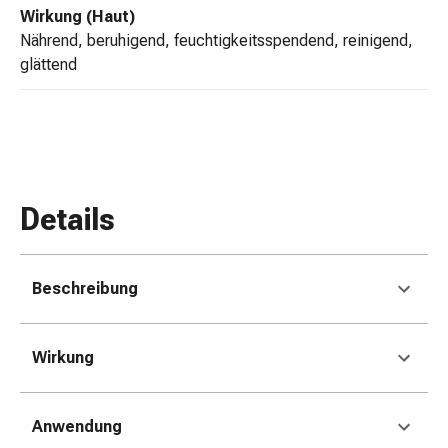
Gedächtnis-
Wirkung (Haut)
&
nährend, beruhigend, feuchtigkeitsspendend, reinigend,
Konzentrationsstörung
glättend
Allergien
&
Heuschnupfen
Antiallergikum
Haut
Nase
Details
Magen
&
Darm
Beschreibung
Durchfall
Magenbrennen
Hämorrhoiden
Wirkung
Übelkeit
&
Erbrechen
Anwendung
Verdauung,