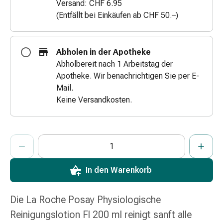
Versand: CHF 6.95
Zugsalbe
(Entfällt bei Einkäufen ab CHF 50.–)
Tupfer
Augen
&
Abholen in der Apotheke
Ohren
Abholbereit nach 1 Arbeitstag der
Ohrenschmerzen
Apotheke. Wir benachrichtigen Sie per E-
Ohrenpflege
Mail.
Augentropfen
Keine Versandkosten.
Augenentzündung
Augenverband
Augenhygiene
ProductDetailPage.Aria.AddToCartQuantityControlInst
Anzahl Exemplare dieses Artikels zum Hinzufügen in den War
Sie haben die maximale Bestellmenge für diesen Artikel erreic
Wir haben momentan kein weiteres Exemplar dieses Artikels a
Grippe
&
Erkältung
In den Warenkorb
Hustenbonbons
Halsschmerzen
Die La Roche Posay Physiologische
Grippe-
&
Reinigungslotion Fl 200 ml reinigt sanft alle