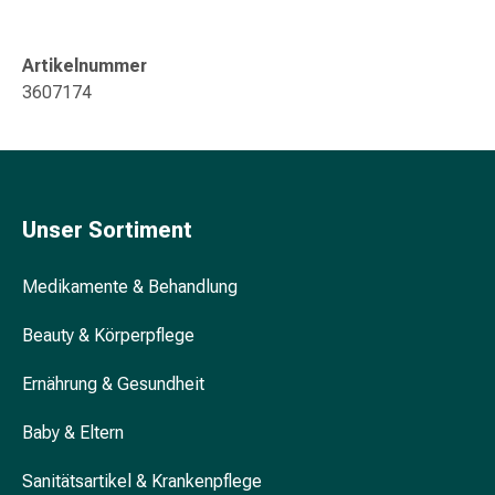
Schwitzen
Unreine
Haut
Artikelnummer
Fieberbläschen
3607174
Hautausschlag
Akne
Komplementärmedizin
Bachblütentherapie
Gemmotherapie
Unser Sortiment
Homöopathie
Pflanzenheilkunde
Medikamente & Behandlung
Schüssler
Salz
Beauty & Körperpflege
Spagyrik
Anthroposophika
Ernährung & Gesundheit
Niere,
Blase,
Baby & Eltern
Prostata
Harnwegsbeschwerden
Sanitätsartikel & Krankenpflege