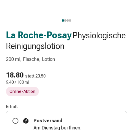
Schlauch-
&
Netzverband
Verbandsmaterial
Verbrennung
La Roche-Posay
Physiologische
&
Reinigungslotion
Sonnenbrand
Wechsel-
200 ml, Flasche, Lotion
Sets
Wundauflage
18.80
Wundsalbe
statt 23.50
&
9.40 / 100 ml
-
Online-Aktion
desinfektion
Sprühpflaster
Erhalt
Wundverschlussstreifen
&
Postversand
-
Am Dienstag bei Ihnen.
kleber