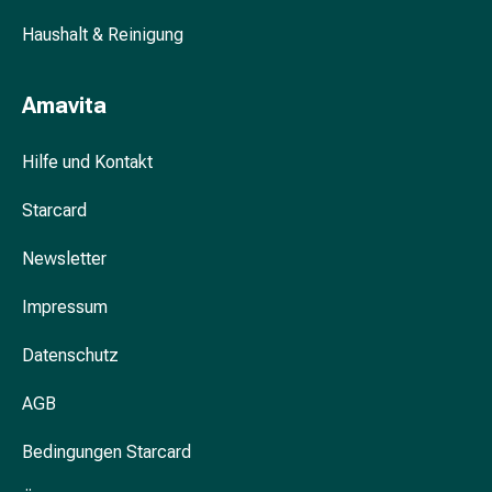
Prostata
Haushalt & Reinigung
Nieren-
und
Blasenbeschwerden
Amavita
Schmerzen
&
Hilfe und Kontakt
Fieber
Kopfschmerzen
Starcard
&
Migräne
Newsletter
Schmerzmittel
Muskel-
Impressum
&
Gelenkschmerzen
Datenschutz
Schmerztherapie
AGB
Kältetherapie
Wärmetherapie
Bedingungen Starcard
Stress
&