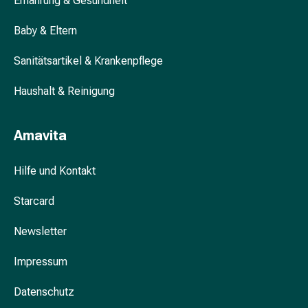
Ernährung & Gesundheit
Prostata
Nieren-
Baby & Eltern
und
Blasenbeschwerden
Sanitätsartikel & Krankenpflege
Schmerzen
&
Haushalt & Reinigung
Fieber
Kopfschmerzen
Amavita
&
Migräne
Hilfe und Kontakt
Schmerzmittel
Muskel-
Starcard
&
Gelenkschmerzen
Newsletter
Schmerztherapie
Kältetherapie
Impressum
Wärmetherapie
Stress
Datenschutz
&