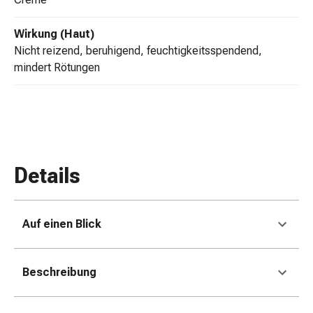
Gedächtnis-
&
Wirkung (Haut)
Konzentrationsstörung
nicht reizend, beruhigend, feuchtigkeitsspendend,
Allergien
mindert Rötungen
&
Heuschnupfen
Antiallergikum
Haut
Nase
Magen
Details
&
Darm
Durchfall
Auf einen Blick
Magenbrennen
Hämorrhoiden
Übelkeit
Beschreibung
&
Erbrechen
Verdauung,