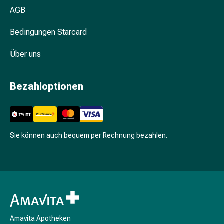
Schlaf
AGB
Beruhigungsmittel
Bedingungen Starcard
Stimmungsschwankungen
Schlafstörungen
Über uns
Schnarchen
Atemwege
Nasenmittel
Bezahloptionen
Atemwegsbeschwerden
Infektion
Windpocken
Stoffwechsel
Sie können auch bequem per Rechnung bezahlen.
Osteoporose
Insekten
&
Parasiten
Mücken-
&
Zeckenschutz
Amavita Apotheken