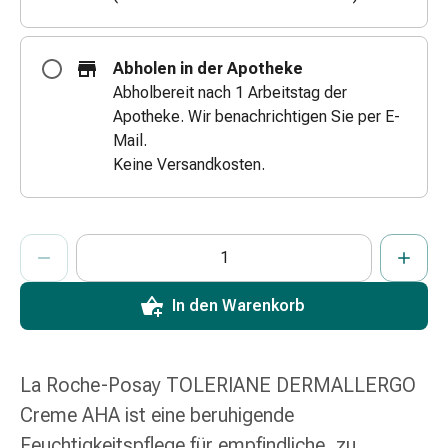
Zugsalbe
Tupfer
Augen
Abholen in der Apotheke
&
Abholbereit nach 1 Arbeitstag der
Ohren
Apotheke. Wir benachrichtigen Sie per E-
Ohrenschmerzen
Mail.
Ohrenpflege
Keine Versandkosten.
Augentropfen
Augenentzündung
Augenverband
ProductDetailPage.Aria.AddToCartQuantityControlInst
Anzahl Exemplare dieses Artikels zum Hinzufügen in den War
Sie haben die maximale Bestellmenge für diesen Artikel erreic
Wir haben momentan kein weiteres Exemplar dieses Artikels a
Augenhygiene
Grippe
In den Warenkorb
&
Erkältung
Hustenbonbons
Halsschmerzen
La Roche-Posay TOLERIANE DERMALLERGO
Grippe-
Creme AHA ist eine beruhigende
&
Feuchtigkeitspflege für empfindliche, zu