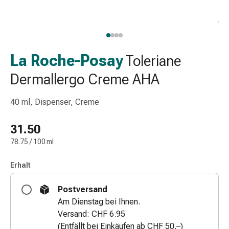
Schlauch-
&
Netzverband
Verbandsmaterial
Verbrennung
La Roche-Posay
Toleriane
&
Dermallergo Creme AHA
Sonnenbrand
Wechsel-
40 ml, Dispenser, Creme
Sets
Wundauflage
31.50
Wundsalbe
&
78.75 / 100 ml
-
desinfektion
Erhalt
Sprühpflaster
Postversand
Wundverschlussstreifen
Am Dienstag bei Ihnen.
&
Versand: CHF 6.95
-
(Entfällt bei Einkäufen ab CHF 50.–)
kleber