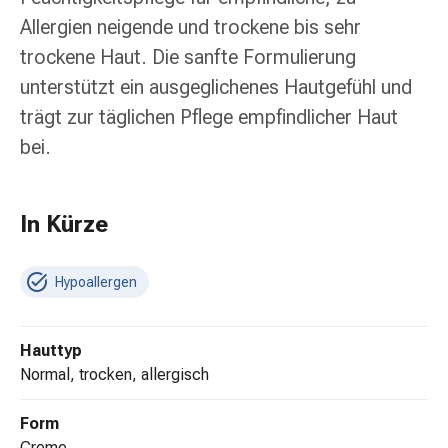
Erkältungsbeschwerden
Allergien neigende und trockene bis sehr
Husten
Inhalationsgerät
trockene Haut. Die sanfte Formulierung
&
unterstützt ein ausgeglichenes Hautgefühl und
Zubehör
trägt zur täglichen Pflege empfindlicher Haut
Nasendusche
bei.
Taschentücher
Schnupfen
Herz
&
In Kürze
Kreislauf
Herztherapie
Hypoallergen
Kompressionsstrümpfe
Kreislauf
Raucherentwöhnung
Hauttyp
Venen
normal, trocken, allergisch
Blutgerinnung
Herznerven-
Form
Störung
Creme