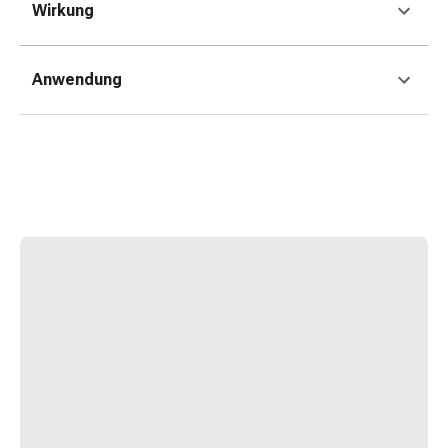
Wirkung
Blähung
&
Krämpfe
Anwendung
Verstopfung
Hautprobleme
Ekzem
&
Juckreiz
Hühneraugen
&
Warzen
Nagel-
&
Fusspilz
Narben
Trockene
Haut
Übermässiges