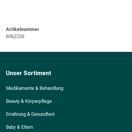
&
Krämpfe
Verstopfung
Hautprobleme
Artikelnummer
Ekzem
6062226
&
Juckreiz
Hühneraugen
&
Warzen
Unser Sortiment
Nagel-
&
Medikamente & Behandlung
Fusspilz
Narben
Beauty & Körperpflege
Trockene
Haut
Ernährung & Gesundheit
Übermässiges
Schwitzen
Baby & Eltern