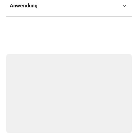
&
Anwendung
Konzentrationsstörung
Allergien
&
Heuschnupfen
Antiallergikum
Haut
Nase
Magen
&
Darm
Durchfall
Magenbrennen
Hämorrhoiden
Übelkeit
&
Erbrechen
Verdauung,
Blähung