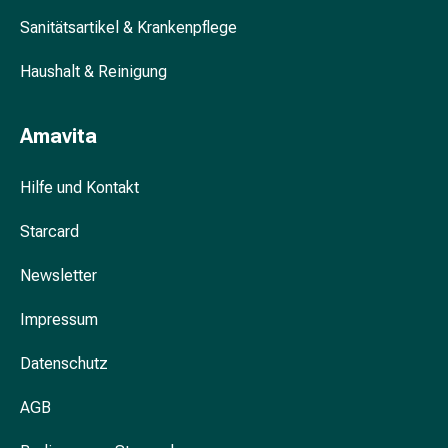
Unreine
Haut
Sanitätsartikel & Krankenpflege
Fieberbläschen
Haushalt & Reinigung
Hautausschlag
Akne
Komplementärmedizin
Amavita
Bachblütentherapie
Gemmotherapie
Hilfe und Kontakt
Homöopathie
Pflanzenheilkunde
Starcard
Schüssler
Salz
Newsletter
Spagyrik
Anthroposophika
Impressum
Niere,
Blase,
Datenschutz
Prostata
AGB
Harnwegsbeschwerden
Prostata