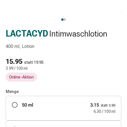
Schlauch-
&
Netzverband
Verbandsmaterial
Verbrennung
LACTACYD
Intimwaschlotion
&
Sonnenbrand
400 ml, Lotion
Wechsel-
Sets
15.95
statt 19.95
Wundauflage
3.99 / 100 ml
Wundsalbe
Online-Aktion
&
-
desinfektion
Menge
Sprühpflaster
50 ml
Wundverschlussstreifen
3.15
statt 3.95
&
6.30 / 100 ml
-
kleber