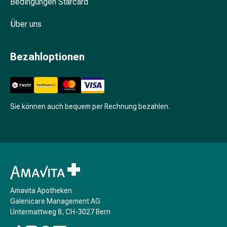
Bedingungen Starcard
Nieren-
und
Über uns
Blasenbeschwerden
Schmerzen
&
Bezahloptionen
Fieber
Kopfschmerzen
&
Migräne
Sie können auch bequem per Rechnung bezahlen.
Schmerzmittel
Muskel-
&
Gelenkschmerzen
Schmerztherapie
Kältetherapie
Wärmetherapie
Amavita Apotheken
Stress
Galenicare Management AG
&
Untermattweg 8, CH-3027 Bern
Schlaf