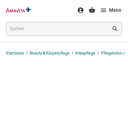
Medikamente
Menü
&
Behandlung
Hautverletzung
&
Wundheilung
Faltkompresse
Startseite
/
Beauty & Körperpflege
/
Intimpflege
/
Pflegelotion & 
Elastische
Binde
Fingerverband
Fixationspflaster
Gaze
Kompressionsbinde
Pflaster
Pflasterbinde,
Tape
&
Zubehör