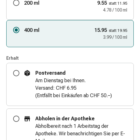
200 ml
9.55
statt 11.95
Zugsalbe
4.78 / 100 ml
Tupfer
Augen
&
400 ml
15.95
statt 19.95
Ohren
3.99 / 100 ml
Ohrenschmerzen
Ohrenpflege
Augentropfen
Erhalt
Augenentzündung
Postversand
Augenverband
Am Dienstag bei Ihnen.
Augenhygiene
Versand: CHF 6.95
Grippe
(Entfällt bei Einkäufen ab CHF 50.–)
&
Erkältung
Hustenbonbons
Halsschmerzen
Abholen in der Apotheke
Grippe-
Abholbereit nach 1 Arbeitstag der
&
Apotheke. Wir benachrichtigen Sie per E-