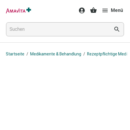
Medikamente
Menü
&
Behandlung
Hautverletzung
&
Wundheilung
Faltkompresse
Startseite
/
Medikamente & Behandlung
/
Rezeptpflichtige Medi
Elastische
Binde
Fingerverband
Fixationspflaster
Gaze
Kompressionsbinde
Pflaster
Pflasterbinde,
Tape
&
Zubehör