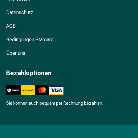
Schwitzen
Unreine
Datenschutz
Haut
Fieberbläschen
AGB
Hautausschlag
Akne
Bedingungen Starcard
Komplementärmedizin
Bachblütentherapie
Über uns
Gemmotherapie
Homöopathie
Bezahloptionen
Pflanzenheilkunde
Schüssler
Salz
Spagyrik
Sie können auch bequem per Rechnung bezahlen.
Anthroposophika
Niere,
Blase,
Prostata
Harnwegsbeschwerden