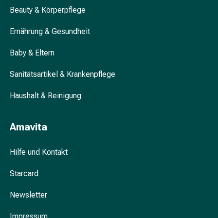
Blähung
Beauty & Körperpflege
&
Ernährung & Gesundheit
Krämpfe
Verstopfung
Baby & Eltern
Hautprobleme
Ekzem
Sanitätsartikel & Krankenpflege
&
Juckreiz
Haushalt & Reinigung
Hühneraugen
&
Amavita
Warzen
Nagel-
&
Hilfe und Kontakt
Fusspilz
Narben
Starcard
Trockene
Newsletter
Haut
Übermässiges
Impressum