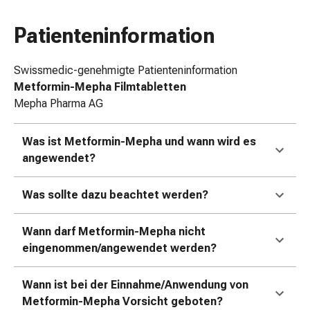
Zugsalbe
Tupfer
Patienteninformation
Augen
&
Swissmedic-genehmigte Patienteninformation
Ohren
Metformin-Mepha Filmtabletten
Ohrenschmerzen
Mepha Pharma AG
Ohrenpflege
Augentropfen
Was ist Metformin-Mepha und wann wird es
Augenentzündung
angewendet?
Augenverband
Augenhygiene
Was sollte dazu beachtet werden?
Grippe
&
Erkältung
Wann darf Metformin-Mepha nicht
Hustenbonbons
eingenommen/angewendet werden?
Halsschmerzen
Grippe-
Wann ist bei der Einnahme/Anwendung von
&
Metformin-Mepha Vorsicht geboten?