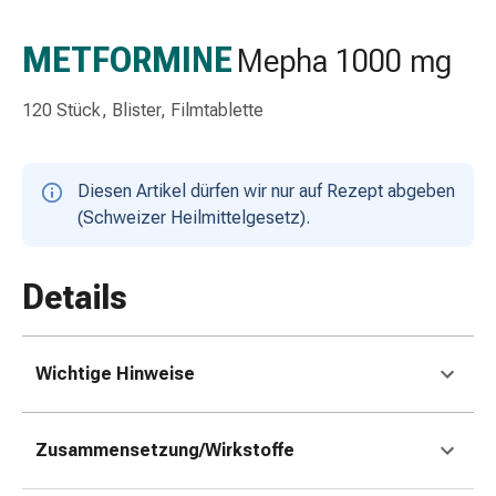
Schlauch-
&
METFORMINE
Mepha 1000 mg
Netzverband
Verbandsmaterial
120 Stück, Blister, Filmtablette
Verbrennung
&
Sonnenbrand
Diesen Artikel dürfen wir nur auf Rezept abgeben
Wechsel-
(Schweizer Heilmittelgesetz).
Sets
Wundauflage
Wundsalbe
Details
&
-
desinfektion
Wichtige Hinweise
Sprühpflaster
Wundverschlussstreifen
&
Zusammensetzung/Wirkstoffe
-
kleber