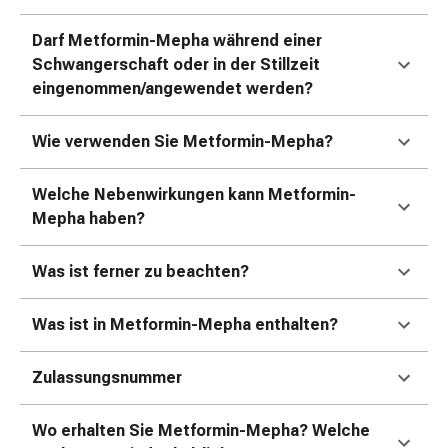
Erkältungsbeschwerden
Husten
Darf Metformin-Mepha während einer
Inhalationsgerät
Schwangerschaft oder in der Stillzeit
&
eingenommen/angewendet werden?
Zubehör
Nasendusche
Wie verwenden Sie Metformin-Mepha?
Taschentücher
Schnupfen
Welche Nebenwirkungen kann Metformin-
Herz
Mepha haben?
&
Kreislauf
Herztherapie
Was ist ferner zu beachten?
Kompressionsstrümpfe
Kreislauf
Was ist in Metformin-Mepha enthalten?
Raucherentwöhnung
Venen
Zulassungsnummer
Blutgerinnung
Herznerven-
Wo erhalten Sie Metformin-Mepha? Welche
Störung