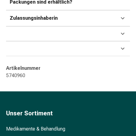
Packungen sind erhältlich?
Gedächtnis-
&
Konzentrationsstörung
Zulassungsinhaberin
Allergien
&
Heuschnupfen
Antiallergikum
Haut
Nase
Artikelnummer
Magen
5740960
&
Darm
Durchfall
Magenbrennen
Hämorrhoiden
Unser Sortiment
Übelkeit
&
Erbrechen
Medikamente & Behandlung
Verdauung,