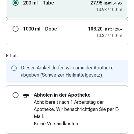
200 ml – Tube
27.95
statt 34.95
Zugsalbe
13.98 / 100 ml
Tupfer
Augen
&
1000 ml – Dose
103.20
statt 129.–
Ohren
10.32 / 100 ml
Ohrenschmerzen
Ohrenpflege
Augentropfen
Erhalt
Augenentzündung
Diesen Artikel dürfen wir nur in der Apotheke
Augenverband
abgeben (Schweizer Heilmittelgesetz).
Augenhygiene
Grippe
&
Abholen in der Apotheke
Erkältung
Abholbereit nach 1 Arbeitstag der
Hustenbonbons
Apotheke. Wir benachrichtigen Sie per E-
Halsschmerzen
Mail.
Grippe-
Keine Versandkosten.
&