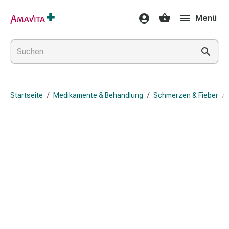
Medikamente
Menü
&
Behandlung
Hautverletzung
&
Wundheilung
Faltkompresse
Startseite
/
Medikamente & Behandlung
/
Schmerzen & Fieber
/
Elastische
Binde
Fingerverband
Fixationspflaster
Gaze
Kompressionsbinde
Pflaster
Pflasterbinde,
Tape
&
Zubehör