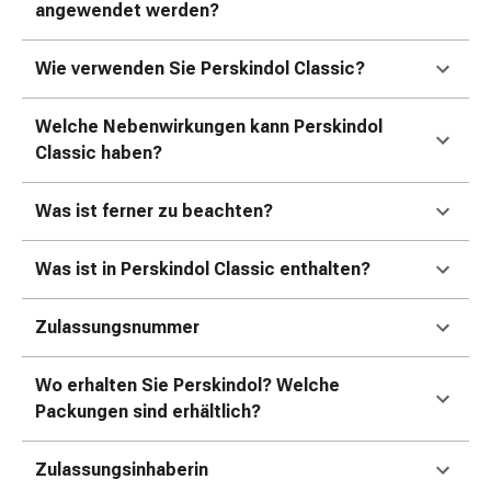
angewendet werden?
&
Krämpfe
Wie verwenden Sie Perskindol Classic?
Verstopfung
Hautprobleme
Ekzem
Welche Nebenwirkungen kann Perskindol
&
Classic haben?
Juckreiz
Hühneraugen
Was ist ferner zu beachten?
&
Warzen
Was ist in Perskindol Classic enthalten?
Nagel-
&
Zulassungsnummer
Fusspilz
Narben
Wo erhalten Sie Perskindol? Welche
Trockene
Packungen sind erhältlich?
Haut
Übermässiges
Schwitzen
Zulassungsinhaberin