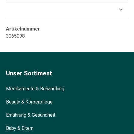
Unreine
Haut
Fieberbläschen
Hautausschlag
Artikelnummer
Akne
3065098
Komplementärmedizin
Bachblütentherapie
Gemmotherapie
Homöopathie
Pflanzenheilkunde
Schüssler
Unser Sortiment
Salz
Spagyrik
Medikamente & Behandlung
Anthroposophika
Niere,
Beauty & Körperpflege
Blase,
Ernährung & Gesundheit
Prostata
Harnwegsbeschwerden
Baby & Eltern
Prostata