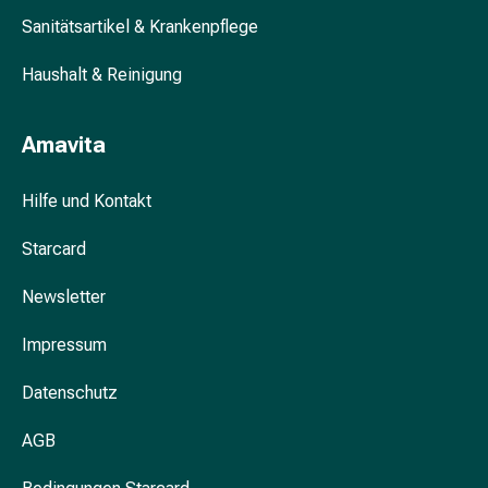
Nieren-
Sanitätsartikel & Krankenpflege
und
Blasenbeschwerden
Haushalt & Reinigung
Schmerzen
&
Fieber
Amavita
Kopfschmerzen
&
Hilfe und Kontakt
Migräne
Schmerzmittel
Starcard
Muskel-
Newsletter
&
Gelenkschmerzen
Impressum
Schmerztherapie
Kältetherapie
Datenschutz
Wärmetherapie
Stress
AGB
&
Schlaf