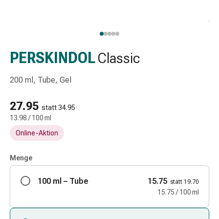
Schlauch-
&
Netzverband
Verbandsmaterial
Verbrennung
PERSKINDOL
Classic
&
Sonnenbrand
200 ml, Tube, Gel
Wechsel-
Sets
27.95
statt 34.95
Wundauflage
13.98 / 100 ml
Wundsalbe
Online-Aktion
&
-
desinfektion
Menge
Sprühpflaster
100 ml – Tube
Wundverschlussstreifen
15.75
statt 19.70
&
15.75 / 100 ml
-
kleber