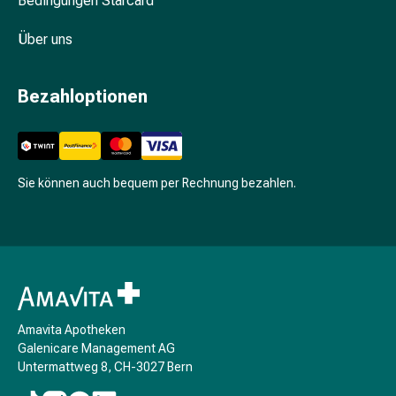
Bedingungen Starcard
Beruhigungsmittel
Stimmungsschwankungen
Über uns
Schlafstörungen
Schnarchen
Bezahloptionen
Atemwege
Nasenmittel
Atemwegsbeschwerden
Infektion
Sie können auch bequem per Rechnung bezahlen.
Windpocken
Stoffwechsel
Osteoporose
Insekten
&
Parasiten
Mücken-
Amavita Apotheken
&
Galenicare Management AG
Zeckenschutz
Untermattweg 8, CH-3027 Bern
Wurmmittel