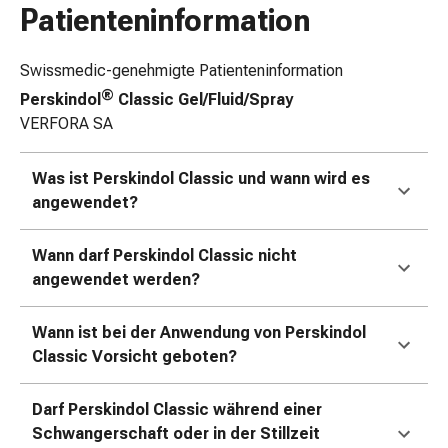
&
Patienteninformation
Konzentrationsstörung
Allergien
Swissmedic-genehmigte Patienteninformation
&
®
Perskindol
Classic Gel/Fluid/Spray
Heuschnupfen
VERFORA SA
Antiallergikum
Haut
Nase
Was ist Perskindol Classic und wann wird es
Magen
angewendet?
&
Darm
Wann darf Perskindol Classic nicht
Durchfall
angewendet werden?
Magenbrennen
Hämorrhoiden
Wann ist bei der Anwendung von Perskindol
Übelkeit
Classic Vorsicht geboten?
&
Erbrechen
Darf Perskindol Classic während einer
Verdauung,
Schwangerschaft oder in der Stillzeit
Blähung