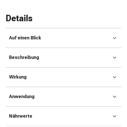
&
Konzentrationsstörung
Details
Allergien
&
Heuschnupfen
Antiallergikum
Auf einen Blick
Haut
Nase
Beschreibung
Magen
&
Darm
Wirkung
Durchfall
Magenbrennen
Hämorrhoiden
Anwendung
Übelkeit
&
Erbrechen
Nährwerte
Verdauung,
Blähung