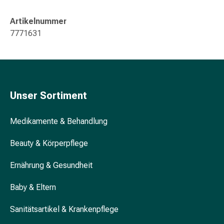
Unreine
Haut
Artikelnummer
Fieberbläschen
7771631
Hautausschlag
Akne
Komplementärmedizin
Bachblütentherapie
Gemmotherapie
Unser Sortiment
Homöopathie
Pflanzenheilkunde
Medikamente & Behandlung
Schüssler
Salz
Beauty & Körperpflege
Spagyrik
Anthroposophika
Ernährung & Gesundheit
Niere,
Blase,
Baby & Eltern
Prostata
Harnwegsbeschwerden
Sanitätsartikel & Krankenpflege
Prostata