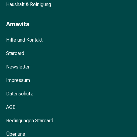
Nieren-
Haushalt & Reinigung
und
Blasenbeschwerden
Amavita
Schmerzen
&
Hilfe und Kontakt
Fieber
Kopfschmerzen
Starcard
&
Migräne
Newsletter
Schmerzmittel
Muskel-
Impressum
&
Gelenkschmerzen
Datenschutz
Schmerztherapie
Kältetherapie
AGB
Wärmetherapie
Bedingungen Starcard
Stress
&
Über uns
Schlaf