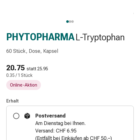
Schlauch-
&
Netzverband
Verbandsmaterial
Verbrennung
PHYTOPHARMA
L-Tryptophan
&
Sonnenbrand
60 Stück, Dose, Kapsel
Wechsel-
Sets
20.75
statt 25.95
Wundauflage
0.35 / 1 Stück
Wundsalbe
Online-Aktion
&
-
desinfektion
Erhalt
Sprühpflaster
Postversand
Wundverschlussstreifen
Am Dienstag bei Ihnen.
&
Versand: CHF 6.95
-
(Entfällt bei Einkäufen ab CHF 50.–)
kleber