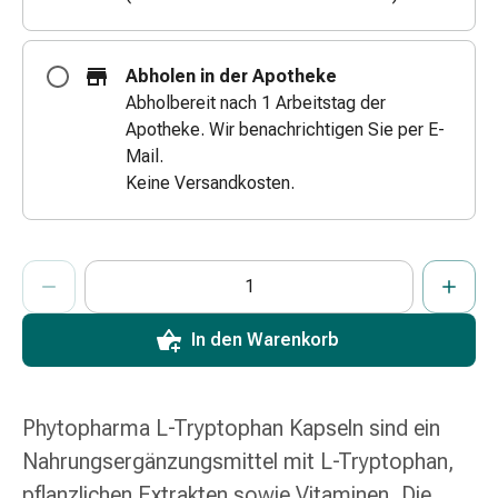
Zugsalbe
Tupfer
Augen
Abholen in der Apotheke
&
Abholbereit nach 1 Arbeitstag der
Ohren
Apotheke. Wir benachrichtigen Sie per E-
Ohrenschmerzen
Mail.
Ohrenpflege
Keine Versandkosten.
Augentropfen
Augenentzündung
Augenverband
ProductDetailPage.Aria.AddToCartQuantityControlInst
Anzahl Exemplare dieses Artikels zum Hinzufügen in den War
Sie haben die maximale Bestellmenge für diesen Artikel erreic
Wir haben momentan kein weiteres Exemplar dieses Artikels a
Augenhygiene
Grippe
In den Warenkorb
&
Erkältung
Hustenbonbons
Halsschmerzen
Phytopharma L-Tryptophan Kapseln sind ein
Grippe-
Nahrungsergänzungsmittel mit L-Tryptophan,
&
pflanzlichen Extrakten sowie Vitaminen. Die