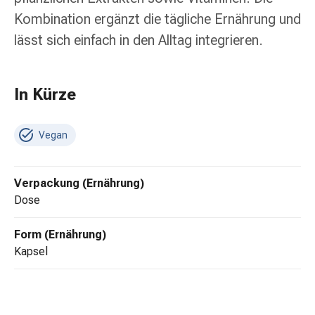
Erkältungsbeschwerden
Kombination ergänzt die tägliche Ernährung und
Husten
Inhalationsgerät
lässt sich einfach in den Alltag integrieren.
&
Zubehör
Nasendusche
In Kürze
Taschentücher
Schnupfen
Vegan
Herz
&
Kreislauf
Verpackung (Ernährung)
Herztherapie
Dose
Kompressionsstrümpfe
Kreislauf
Form (Ernährung)
Raucherentwöhnung
Kapsel
Venen
Herznerven-
Störung
Gedächtnis-