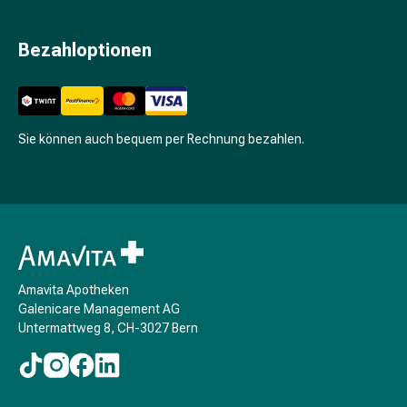
Beruhigungsmittel
Stimmungsschwankungen
Bezahloptionen
Schlafstörungen
Schnarchen
Atemwege
Nasenmittel
Sie können auch bequem per Rechnung bezahlen.
Atemwegsbeschwerden
Infektion
Windpocken
Stoffwechsel
Osteoporose
Insekten
&
Amavita Apotheken
Parasiten
Galenicare Management AG
Mücken-
Untermattweg 8, CH-3027 Bern
&
Zeckenschutz
Wurmmittel