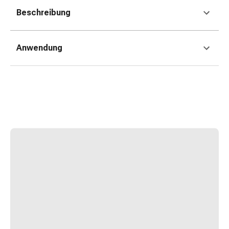
Erkältungsbeschwerden
Beschreibung
Husten
Inhalationsgerät
&
Anwendung
Zubehör
Nasendusche
Taschentücher
Schnupfen
Herz
&
Kreislauf
Herztherapie
Kompressionsstrümpfe
Kreislauf
Raucherentwöhnung
Venen
Herznerven-
Störung
Gedächtnis-