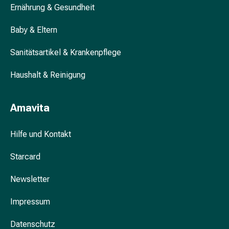
Ernährung & Gesundheit
&
Krämpfe
Baby & Eltern
Verstopfung
Hautprobleme
Sanitätsartikel & Krankenpflege
Ekzem
&
Haushalt & Reinigung
Juckreiz
Hühneraugen
Amavita
&
Warzen
Nagel-
Hilfe und Kontakt
&
Starcard
Fusspilz
Narben
Newsletter
Trockene
Haut
Impressum
Übermässiges
Schwitzen
Datenschutz