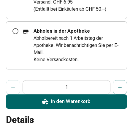
Versand: CHF 6.95
Zugsalbe
(Entfällt bei Einkäufen ab CHF 50.–)
Tupfer
Augen
&
Abholen in der Apotheke
Ohren
Abholbereit nach 1 Arbeitstag der
Ohrenschmerzen
Apotheke. Wir benachrichtigen Sie per E-
Ohrenpflege
Mail.
Augentropfen
Keine Versandkosten.
Augenentzündung
Augenverband
Augenhygiene
ProductDetailPage.Aria.AddToCartQuantityControlInst
Anzahl Exemplare dieses Artikels zum Hinzufügen in den War
Sie haben die maximale Bestellmenge für diesen Artikel erreic
Wir haben momentan kein weiteres Exemplar dieses Artikels a
Grippe
&
Erkältung
In den Warenkorb
Hustenbonbons
Halsschmerzen
Details
Grippe-
&