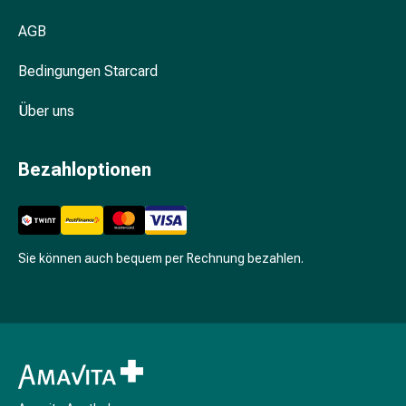
Unreine
Haut
AGB
Fieberbläschen
Hautausschlag
Bedingungen Starcard
Akne
Über uns
Komplementärmedizin
Bachblütentherapie
Gemmotherapie
Bezahloptionen
Homöopathie
Pflanzenheilkunde
Schüssler
Salz
Sie können auch bequem per Rechnung bezahlen.
Spagyrik
Anthroposophika
Niere,
Blase,
Prostata
Harnwegsbeschwerden
Prostata