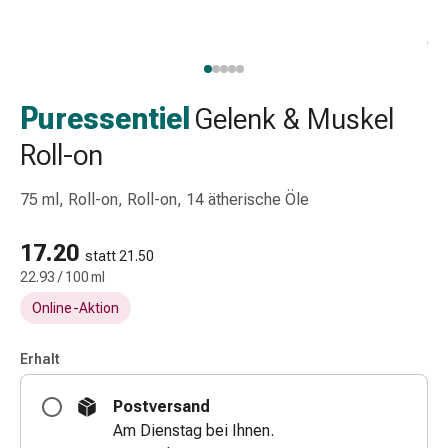
Schlauch-
&
Netzverband
Verbandsmaterial
Verbrennung
Puressentiel
Gelenk & Muskel
&
Roll-on
Sonnenbrand
Wechsel-
75 ml, Roll-on, Roll-on, 14 ätherische Öle
Sets
Wundauflage
17.20
Wundsalbe
statt 21.50
&
22.93 / 100 ml
-
Online-Aktion
desinfektion
Sprühpflaster
Erhalt
Wundverschlussstreifen
&
Postversand
-
Am Dienstag bei Ihnen.
kleber