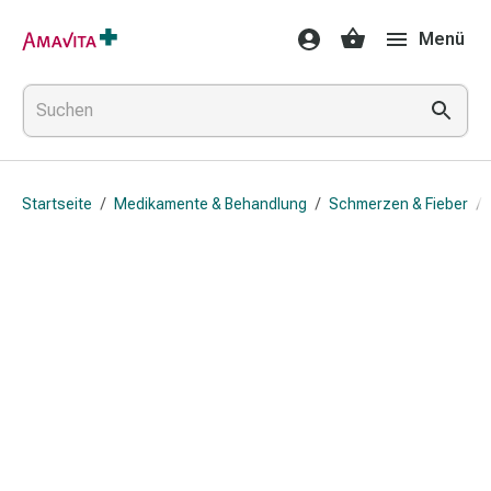
Medikamente
Menü
&
Behandlung
Hautverletzung
&
Wundheilung
Faltkompresse
Startseite
/
Medikamente & Behandlung
/
Schmerzen & Fieber
/
Elastische
Binde
Fingerverband
Fixationspflaster
Gaze
Kompressionsbinde
Pflaster
Pflasterbinde,
Tape
&
Zubehör