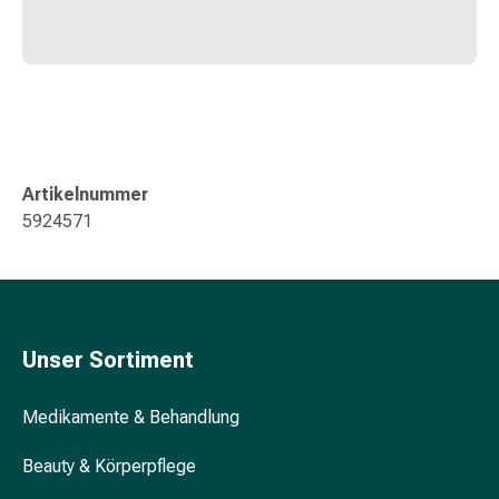
&
Konzentrationsstörung
Allergien
&
Heuschnupfen
Antiallergikum
Haut
Artikelnummer
Nase
5924571
Magen
&
Darm
Durchfall
Magenbrennen
Unser Sortiment
Hämorrhoiden
Übelkeit
&
Medikamente & Behandlung
Erbrechen
Beauty & Körperpflege
Verdauung,
Blähung