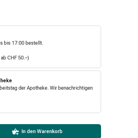
s bis 17:00 bestellt.
n ab CHF 50.–)
theke
beitstag der Apotheke. Wir benachrichtigen
.
ToCartQuantityControlInstruction
zum Hinzufügen in den Warenkorb angeben.
 für diesen Artikel erreicht.
xemplar dieses Artikels an Lager.
In den Warenkorb