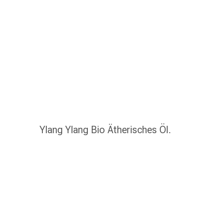
Schlauch-
&
Netzverband
Verbandsmaterial
Verbrennung
&
Sonnenbrand
Wechsel-
Sets
Wundauflage
Wundsalbe
Ylang Ylang Bio Ätherisches Öl.
&
-
desinfektion
Sprühpflaster
Wundverschlussstreifen
&
-
kleber