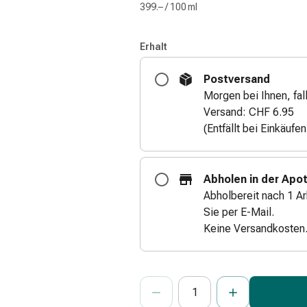
399.– / 100 ml
Erhalt
Postversand
Morgen bei Ihnen, fall
Versand: CHF 6.95
(Entfällt bei Einkäufe
Abholen in der Apo
Abholbereit nach 1 Ar
Sie per E-Mail.
Keine Versandkosten
ProductDetailPage.Aria.Add
Anzahl Exemplare dieses Artikels 
Sie haben die maximale Bestellmenge
Wir haben momentan kein weiteres E