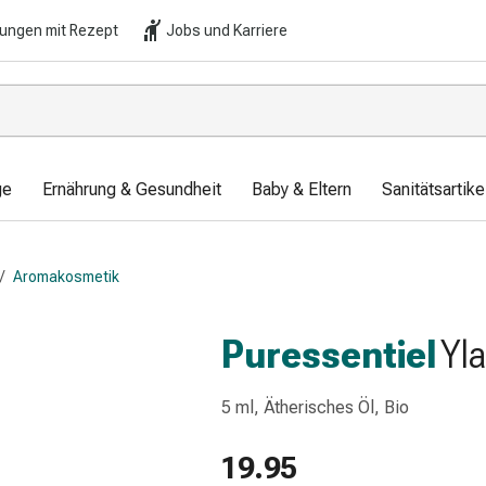
lungen mit Rezept
Jobs und Karriere
ge
Ernährung & Gesundheit
Baby & Eltern
Sanitätsartik
/
Aromakosmetik
Puressentiel
Yl
5 ml, Ätherisches Öl, Bio
19.95