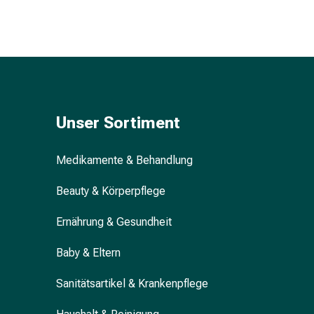
&
Krämpfe
Verstopfung
Hautprobleme
Ekzem
&
Juckreiz
Unser Sortiment
Hühneraugen
&
Medikamente & Behandlung
Warzen
Nagel-
Beauty & Körperpflege
&
Fusspilz
Ernährung & Gesundheit
Narben
Trockene
Baby & Eltern
Haut
Übermässiges
Sanitätsartikel & Krankenpflege
Schwitzen