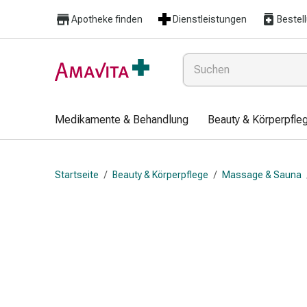
Medikamente
Apotheke finden
Dienstleistungen
Bestel
&
Behandlung
Hautverletzung
&
Wundheilung
Faltkompresse
Medikamente & Behandlung
Beauty & Körperpfle
Elastische
Binde
Fingerverband
Startseite
/
Beauty & Körperpflege
/
Massage & Sauna
Fixationspflaster
Gaze
Kompressionsbinde
Pflaster
Pflasterbinde,
Tape
&
Zubehör