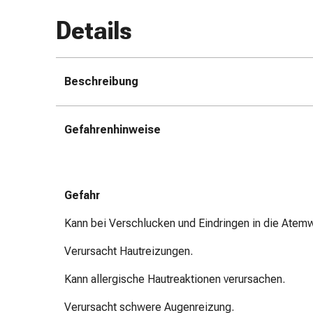
Zugsalbe
Details
Tupfer
Augen
&
Ohren
Beschreibung
Ohrenschmerzen
Ohrenpflege
Gefahrenhinweise
Augentropfen
Augenentzündung
Augenverband
Augenhygiene
Gefahr
Grippe
&
Kann bei Verschlucken und Eindringen in die Atemw
Erkältung
Hustenbonbons
Verursacht Hautreizungen.
Halsschmerzen
Kann allergische Hautreaktionen verursachen.
Grippe-
&
Verursacht schwere Augenreizung.