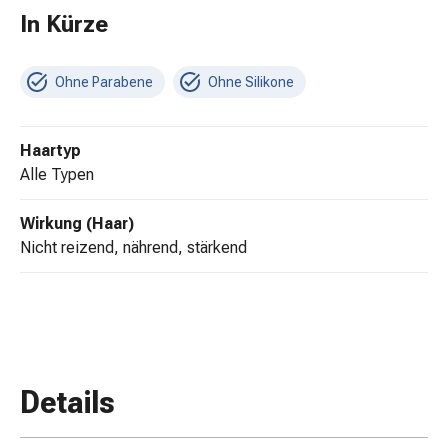
Erkältungsbeschwerden
In Kürze
Husten
Inhalationsgerät
&
Ohne Parabene
Ohne Silikone
Zubehör
Nasendusche
Taschentücher
Haartyp
Schnupfen
alle Typen
Herz
&
Wirkung (Haar)
Kreislauf
nicht reizend, nährend, stärkend
Herztherapie
Kompressionsstrümpfe
Kreislauf
Raucherentwöhnung
Venen
Blutgerinnung
Details
Herznerven-
Störung