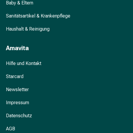
Schwitzen
Baby & Eltern
Unreine
Haut
Sanitätsartikel & Krankenpflege
Fieberbläschen
Haushalt & Reinigung
Hautausschlag
Akne
Komplementärmedizin
Amavita
Bachblütentherapie
Gemmotherapie
Hilfe und Kontakt
Homöopathie
Pflanzenheilkunde
Starcard
Schüssler
Salz
Newsletter
Spagyrik
Anthroposophika
Impressum
Niere,
Blase,
Datenschutz
Prostata
AGB
Harnwegsbeschwerden