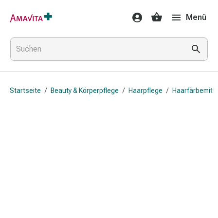
Medikamente
Menü
&
Behandlung
Hautverletzung
&
Wundheilung
Faltkompresse
Startseite
/
Beauty & Körperpflege
/
Haarpflege
/
Haarfärbemitte
Elastische
Binde
Fingerverband
Fixationspflaster
Gaze
Kompressionsbinde
Pflaster
Pflasterbinde,
Tape
&
Zubehör