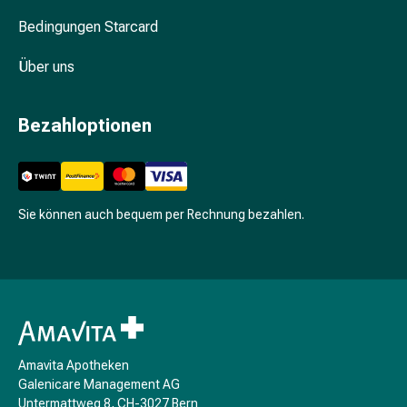
Prostata
Bedingungen Starcard
Nieren-
und
Über uns
Blasenbeschwerden
Schmerzen
&
Bezahloptionen
Fieber
Kopfschmerzen
&
Migräne
Sie können auch bequem per Rechnung bezahlen.
Schmerzmittel
Muskel-
&
Gelenkschmerzen
Schmerztherapie
Kältetherapie
Wärmetherapie
Amavita Apotheken
Stress
Galenicare Management AG
&
Untermattweg 8, CH-3027 Bern