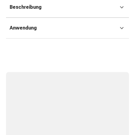
Gedächtnis-
Beschreibung
&
Konzentrationsstörung
Allergien
Anwendung
&
Heuschnupfen
Antiallergikum
Haut
Nase
Magen
&
Darm
Durchfall
Magenbrennen
Hämorrhoiden
Übelkeit
&
Erbrechen
Verdauung,