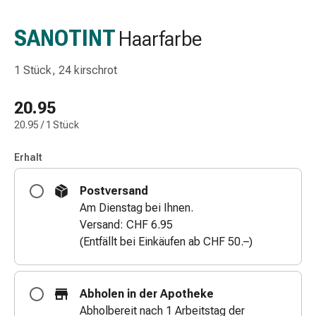
Schlauch-
&
SANOTINT
Haarfarbe
Netzverband
Verbandsmaterial
1 Stück, 24 kirschrot
Verbrennung
&
20.95
Sonnenbrand
20.95 / 1 Stück
Wechsel-
Sets
Erhalt
Wundauflage
Wundsalbe
Postversand
&
Am Dienstag bei Ihnen.
-
Versand: CHF 6.95
desinfektion
(Entfällt bei Einkäufen ab CHF 50.–)
Sprühpflaster
Wundverschlussstreifen
&
Abholen in der Apotheke
-
Abholbereit nach 1 Arbeitstag der
kleber