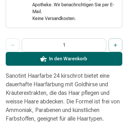
Apotheke. Wir benachrichtigen Sie per E-
Zugsalbe
Mail.
Tupfer
Keine Versandkosten.
Augen
&
Ohren
ProductDetailPage.Aria.AddToCartQuantityControlInst
Ohrenschmerzen
Anzahl Exemplare dieses Artikels zum Hinzufügen in den War
Sie haben die maximale Bestellmenge für diesen Artikel erreic
Wir haben momentan kein weiteres Exemplar dieses Artikels a
Ohrenpflege
Augentropfen
In den Warenkorb
Augenentzündung
Augenverband
Augenhygiene
Sanotint Haarfarbe 24 kirschrot bietet eine
Grippe
dauerhafte Haarfärbung mit Goldhirse und
&
Kräuterextrakten, die das Haar pflegen und
Erkältung
weisse Haare abdecken. Die Formel ist frei von
Hustenbonbons
Halsschmerzen
Ammoniak, Parabenen und künstlichen
Grippe-
Farbstoffen, geeignet für alle Haartypen.
&