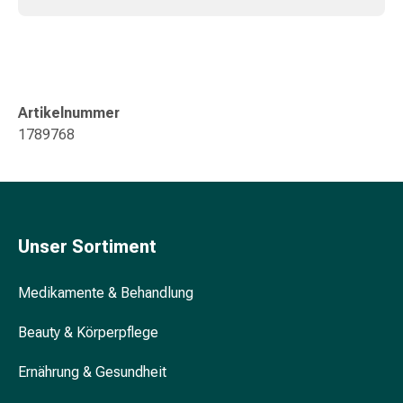
Blähung
&
Krämpfe
Verstopfung
Hautprobleme
Artikelnummer
Ekzem
1789768
&
Juckreiz
Hühneraugen
&
Warzen
Unser Sortiment
Nagel-
&
Medikamente & Behandlung
Fusspilz
Narben
Beauty & Körperpflege
Trockene
Haut
Ernährung & Gesundheit
Übermässiges