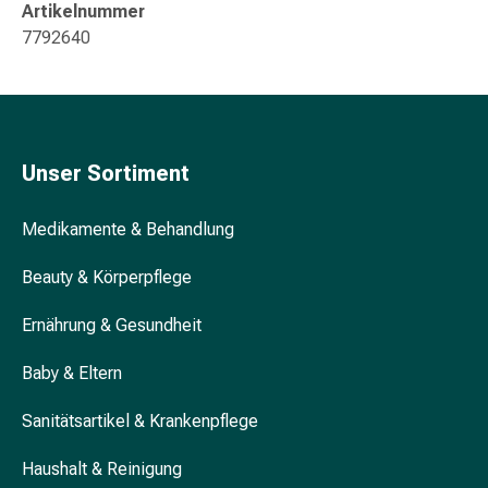
Artikelnummer
Blähung
7792640
&
Krämpfe
Verstopfung
Hautprobleme
Ekzem
Unser Sortiment
&
Juckreiz
Medikamente & Behandlung
Hühneraugen
&
Beauty & Körperpflege
Warzen
Nagel-
Ernährung & Gesundheit
&
Fusspilz
Baby & Eltern
Narben
Trockene
Sanitätsartikel & Krankenpflege
Haut
Übermässiges
Haushalt & Reinigung