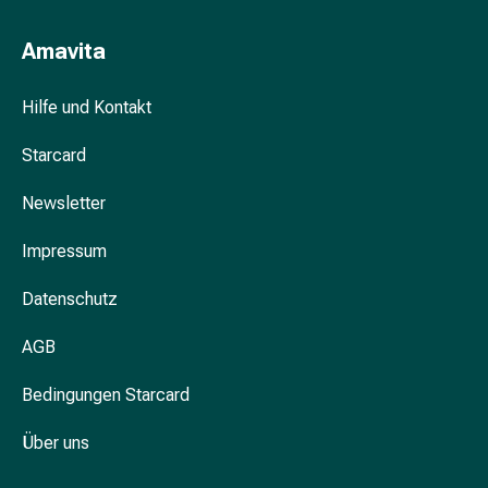
Schwitzen
Unreine
Amavita
Haut
Fieberbläschen
Hilfe und Kontakt
Hautausschlag
Akne
Starcard
Komplementärmedizin
Bachblütentherapie
Newsletter
Gemmotherapie
Homöopathie
Impressum
Pflanzenheilkunde
Schüssler
Datenschutz
Salz
Spagyrik
AGB
Anthroposophika
Bedingungen Starcard
Niere,
Blase,
Über uns
Prostata
Harnwegsbeschwerden