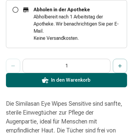
Zugsalbe
Abholen in der Apotheke
Tupfer
Abholbereit nach 1 Arbeitstag der
Augen
Apotheke. Wir benachrichtigen Sie per E-
&
Mail.
Ohren
Keine Versandkosten.
Ohrenschmerzen
Ohrenpflege
Augentropfen
ProductDetailPage.Aria.AddToCartQuantityControlInst
Anzahl Exemplare dieses Artikels zum Hinzufügen in den War
Sie haben die maximale Bestellmenge für diesen Artikel erreic
Wir haben momentan kein weiteres Exemplar dieses Artikels a
Augenentzündung
Augenverband
Augenhygiene
In den Warenkorb
Grippe
&
Erkältung
Die Similasan Eye Wipes Sensitive sind sanfte,
Hustenbonbons
sterile Einwegtücher zur Pflege der
Halsschmerzen
Grippe-
Augenpartie, ideal für Menschen mit
&
empfindlicher Haut. Die Tücher sind frei von