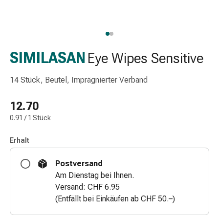
Schlauch-
&
Netzverband
Verbandsmaterial
Verbrennung
SIMILASAN
Eye Wipes Sensitive
&
Sonnenbrand
14 Stück, Beutel, Imprägnierter Verband
Wechsel-
Sets
12.70
Wundauflage
0.91 / 1 Stück
Wundsalbe
&
Erhalt
-
desinfektion
Postversand
Sprühpflaster
Am Dienstag bei Ihnen.
Wundverschlussstreifen
Versand: CHF 6.95
&
(Entfällt bei Einkäufen ab CHF 50.–)
-
kleber