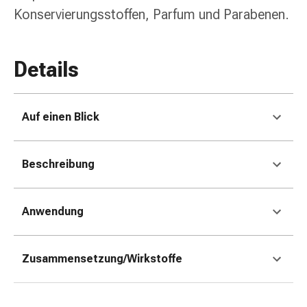
Erkältungsbeschwerden
Konservierungsstoffen, Parfum und Parabenen.
Husten
Inhalationsgerät
&
Details
Zubehör
Nasendusche
Taschentücher
Auf einen Blick
Schnupfen
Herz
&
Beschreibung
Kreislauf
Herztherapie
Kompressionsstrümpfe
Anwendung
Kreislauf
Raucherentwöhnung
Venen
Zusammensetzung/Wirkstoffe
Blutgerinnung
Herznerven-
Störung