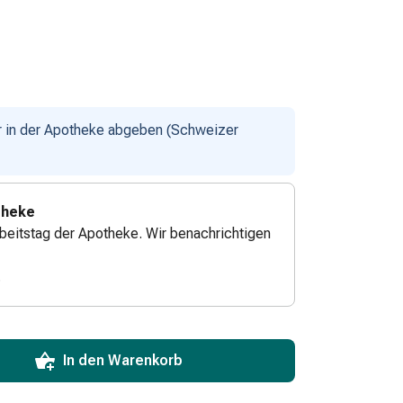
ur in der Apotheke abgeben (Schweizer
theke
beitstag der Apotheke. Wir benachrichtigen
.
ToCartQuantityControlInstruction
zum Hinzufügen in den Warenkorb angeben.
 für diesen Artikel erreicht.
xemplar dieses Artikels an Lager.
In den Warenkorb