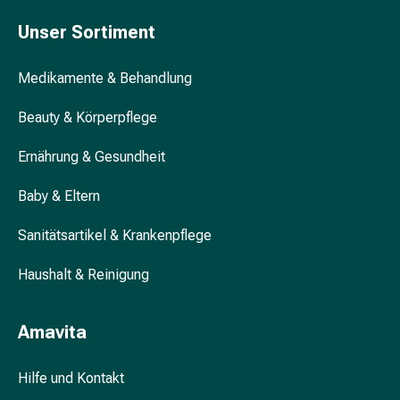
Schwitzen
Unreine
Unser Sortiment
Haut
Fieberbläschen
Medikamente & Behandlung
Hautausschlag
Akne
Beauty & Körperpflege
Komplementärmedizin
Bachblütentherapie
Ernährung & Gesundheit
Gemmotherapie
Homöopathie
Baby & Eltern
Pflanzenheilkunde
Sanitätsartikel & Krankenpflege
Schüssler
Salz
Haushalt & Reinigung
Spagyrik
Anthroposophika
Niere,
Amavita
Blase,
Prostata
Hilfe und Kontakt
Harnwegsbeschwerden