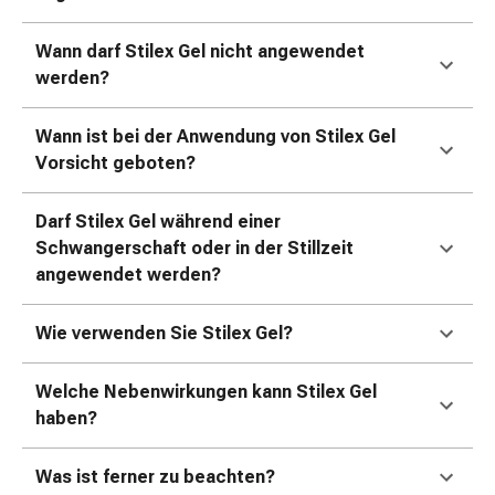
Gedächtnis-
&
Wann darf Stilex Gel nicht angewendet
Konzentrationsstörung
werden?
Allergien
&
Wann ist bei der Anwendung von Stilex Gel
Heuschnupfen
Vorsicht geboten?
Antiallergikum
Haut
Darf Stilex Gel während einer
Nase
Schwangerschaft oder in der Stillzeit
Magen
angewendet werden?
&
Darm
Durchfall
Wie verwenden Sie Stilex Gel?
Magenbrennen
Hämorrhoiden
Welche Nebenwirkungen kann Stilex Gel
Übelkeit
haben?
&
Erbrechen
Was ist ferner zu beachten?
Verdauung,