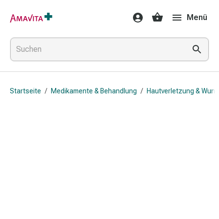
Medikamente
Menü
&
Behandlung
Hautverletzung
&
Wundheilung
Faltkompresse
Startseite
/
Medikamente & Behandlung
/
Hautverletzung & Wund
Elastische
Binde
Fingerverband
Fixationspflaster
Gaze
Kompressionsbinde
Pflaster
Pflasterbinde,
Tape
&
Zubehör