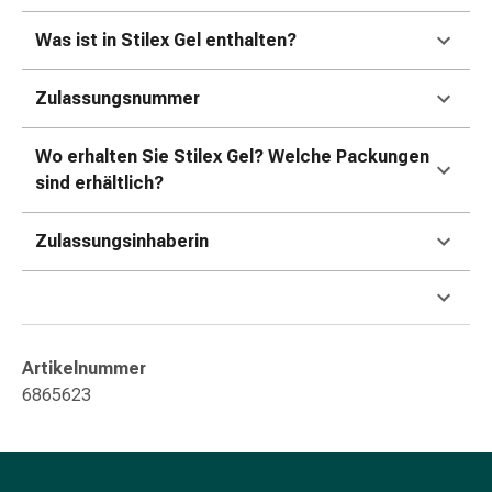
Blähung
Was ist in Stilex Gel enthalten?
&
Krämpfe
Zulassungsnummer
Verstopfung
Hautprobleme
Ekzem
Wo erhalten Sie Stilex Gel? Welche Packungen
&
sind erhältlich?
Juckreiz
Hühneraugen
Zulassungsinhaberin
&
Warzen
Nagel-
&
Fusspilz
Artikelnummer
Narben
6865623
Trockene
Haut
Übermässiges