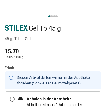
Schlauch-
&
Netzverband
Verbandsmaterial
Verbrennung
STILEX
Gel Tb 45 g
&
Sonnenbrand
45 g, Tube, Gel
Wechsel-
Sets
15.70
Wundauflage
34.89 / 100 g
Wundsalbe
&
Erhalt
-
desinfektion
Diesen Artikel dürfen wir nur in der Apotheke
Sprühpflaster
abgeben (Schweizer Heilmittelgesetz).
Wundverschlussstreifen
&
Abholen in der Apotheke
-
Abholbereit nach 1 Arbeitstag der
kleber