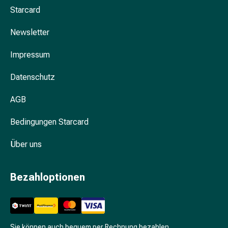
Prostata
Starcard
Nieren-
und
Newsletter
Blasenbeschwerden
Schmerzen
Impressum
&
Datenschutz
Fieber
Kopfschmerzen
AGB
&
Migräne
Bedingungen Starcard
Schmerzmittel
Muskel-
Über uns
&
Gelenkschmerzen
Bezahloptionen
Schmerztherapie
Kältetherapie
Wärmetherapie
Stress
&
Sie können auch bequem per Rechnung bezahlen.