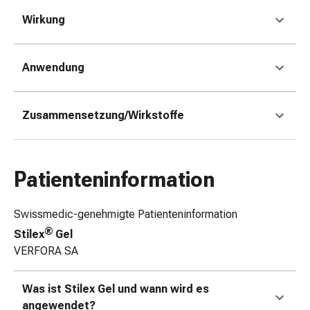
Erkältungsbeschwerden
Husten
Wirkung
Inhalationsgerät
&
Anwendung
Zubehör
Nasendusche
Taschentücher
Zusammensetzung/Wirkstoffe
Schnupfen
Herz
&
Kreislauf
Patienteninformation
Herztherapie
Kompressionsstrümpfe
Swissmedic-genehmigte Patienteninformation
Kreislauf
®
Raucherentwöhnung
Stilex
Gel
Venen
VERFORA SA
Blutgerinnung
Herznerven-
Was ist Stilex Gel und wann wird es
Störung
angewendet?