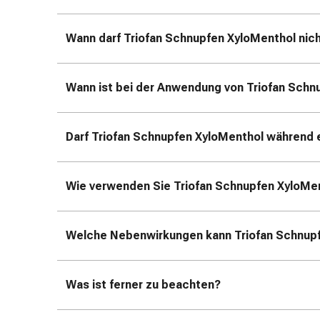
Erkältungsbeschwerden
Husten
Inhalationsgerät
Wann darf Triofan Schnupfen XyloMenthol ni
&
Zubehör
Nasendusche
Wann ist bei der Anwendung von Triofan Schn
Taschentücher
Schnupfen
Darf Triofan Schnupfen XyloMenthol während 
Herz
&
Kreislauf
Wie verwenden Sie Triofan Schnupfen XyloMe
Herztherapie
Kompressionsstrümpfe
Kreislauf
Welche Nebenwirkungen kann Triofan Schnup
Raucherentwöhnung
Venen
Herznerven-
Was ist ferner zu beachten?
Störung
Gedächtnis-