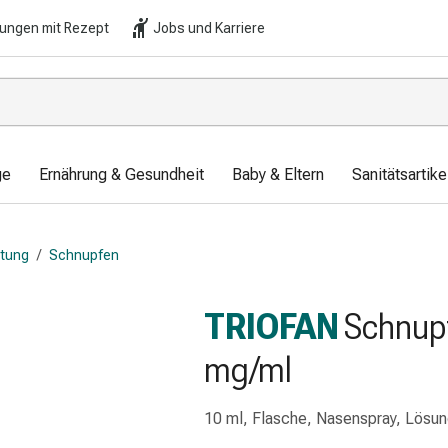
lungen mit Rezept
Jobs und Karriere
ge
Ernährung & Gesundheit
Baby & Eltern
Sanitätsartik
ltung
/
Schnupfen
TRIOFAN
Schnupf
mg/ml
10 ml, Flasche, Nasenspray, Lösu