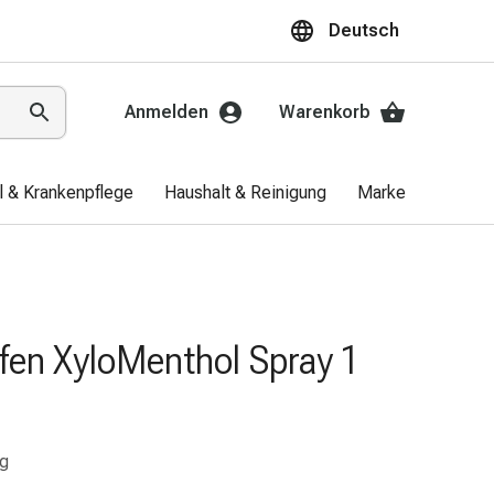
Deutsch
Anmelden
Warenkorb
el & Krankenpflege
Haushalt & Reinigung
Marken
Aktio
en XyloMenthol Spray 1
ng