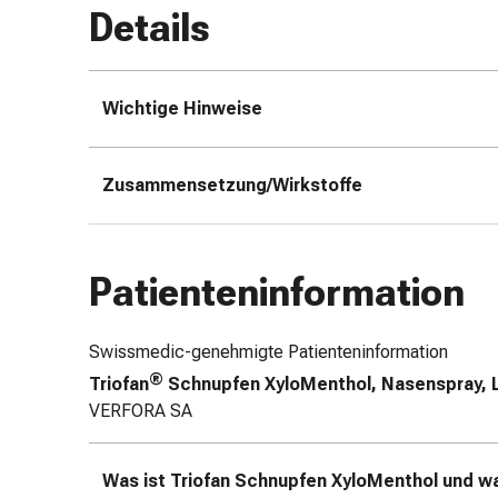
Details
Zugsalbe
Tupfer
Augen
&
Wichtige Hinweise
Ohren
Ohrenschmerzen
Ohrenpflege
Zusammensetzung/Wirkstoffe
Augentropfen
Augenentzündung
Augenverband
Patienteninformation
Augenhygiene
Grippe
&
Swissmedic-genehmigte Patienteninformation
Erkältung
®
Triofan
Schnupfen XyloMenthol, Nasenspray, 
Hustenbonbons
VERFORA SA
Halsschmerzen
Grippe-
&
Was ist Triofan Schnupfen XyloMenthol und 