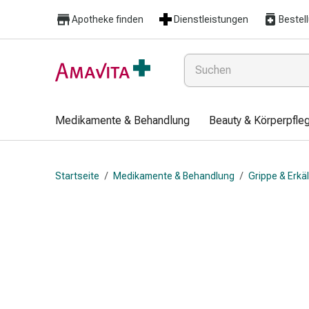
Medikamente
Apotheke finden
Dienstleistungen
Bestel
&
Behandlung
Hautverletzung
&
Wundheilung
Faltkompresse
Medikamente & Behandlung
Beauty & Körperpfle
Elastische
Binde
Fingerverband
Startseite
/
Medikamente & Behandlung
/
Grippe & Erkä
Fixationspflaster
Gaze
Kompressionsbinde
Pflaster
Pflasterbinde,
Tape
&
Zubehör