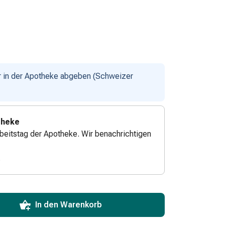
ur in der Apotheke abgeben (Schweizer
theke
beitstag der Apotheke. Wir benachrichtigen
.
ToCartQuantityControlInstruction
zum Hinzufügen in den Warenkorb angeben.
 für diesen Artikel erreicht.
xemplar dieses Artikels an Lager.
In den Warenkorb