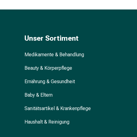
&
Krämpfe
Verstopfung
Hautprobleme
Ekzem
Unser Sortiment
&
Juckreiz
Medikamente & Behandlung
Hühneraugen
&
Beauty & Körperpflege
Warzen
Nagel-
Ernährung & Gesundheit
&
Fusspilz
Baby & Eltern
Narben
Trockene
Sanitätsartikel & Krankenpflege
Haut
Haushalt & Reinigung
Übermässiges
Schwitzen