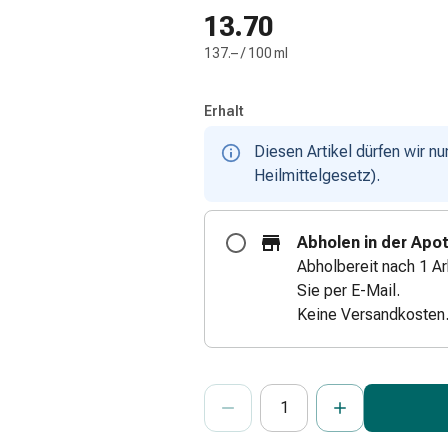
13.70
137.– / 100 ml
Erhalt
Diesen Artikel dürfen wir n
Heilmittelgesetz).
Abholen in der Apo
Abholbereit nach 1 Ar
Sie per E-Mail.
Keine Versandkosten
ProductDetailPage.Aria.Add
Anzahl Exemplare dieses Artikels 
Sie haben die maximale Bestellmenge
Wir haben momentan kein weiteres E