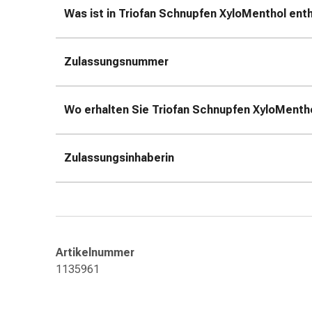
&
Was ist in Triofan Schnupfen XyloMenthol ent
Konzentrationsstörung
Allergien
&
Zulassungsnummer
Heuschnupfen
Antiallergikum
Haut
Wo erhalten Sie Triofan Schnupfen XyloMenth
Nase
Magen
&
Zulassungsinhaberin
Darm
Durchfall
Magenbrennen
Hämorrhoiden
Übelkeit
Artikelnummer
&
1135961
Erbrechen
Verdauung,
Blähung