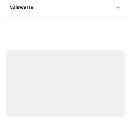
Gedächtnis-
Nährwerte
&
Konzentrationsstörung
Allergien
&
Heuschnupfen
Antiallergikum
Haut
Nase
Magen
&
Darm
Durchfall
Magenbrennen
Hämorrhoiden
Übelkeit
&
Erbrechen
Verdauung,