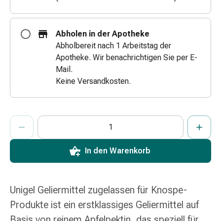
Zugsalbe
Tupfer
Augen
Abholen in der Apotheke
&
Abholbereit nach 1 Arbeitstag der
Ohren
Apotheke. Wir benachrichtigen Sie per E-
Ohrenschmerzen
Mail.
Ohrenpflege
Keine Versandkosten.
Augentropfen
Augenentzündung
Augenverband
ProductDetailPage.Aria.AddToCartQuantityControlInst
Anzahl Exemplare dieses Artikels zum Hinzufügen in den War
Sie haben die maximale Bestellmenge für diesen Artikel erreic
Wir haben momentan kein weiteres Exemplar dieses Artikels a
Augenhygiene
Grippe
In den Warenkorb
&
Erkältung
Hustenbonbons
Halsschmerzen
Unigel Geliermittel zugelassen für Knospe-
Grippe-
Produkte ist ein erstklassiges Geliermittel auf
&
Basis von reinem Apfelpektin, das speziell für