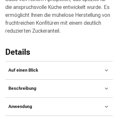
Erkältungsbeschwerden
die anspruchsvolle Küche entwickelt wurde. Es
Husten
Inhalationsgerät
ermöglicht Ihnen die mühelose Herstellung von
&
fruchtreichen Konfitüren mit einem deutlich
Zubehör
reduzierten Zuckeranteil.
Nasendusche
Taschentücher
Schnupfen
Details
Herz
&
Kreislauf
Auf einen Blick
Herztherapie
Kompressionsstrümpfe
Kreislauf
Beschreibung
Raucherentwöhnung
Venen
Blutgerinnung
Anwendung
Herznerven-
Störung