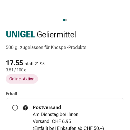
Schlauch-
&
Netzverband
Verbandsmaterial
Verbrennung
UNIGEL
Geliermittel
&
Sonnenbrand
500 g, zugelassen für Knospe-Produkte
Wechsel-
Sets
17.55
statt 21.95
Wundauflage
3.51 / 100 g
Wundsalbe
Online-Aktion
&
-
desinfektion
Erhalt
Sprühpflaster
Postversand
Wundverschlussstreifen
Am Dienstag bei Ihnen.
&
Versand: CHF 6.95
-
(Entfällt bei Einkäufen ab CHF 50.–)
kleber