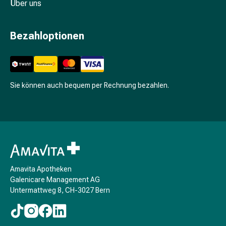
Über uns
Prostata
Nieren-
und
Bezahloptionen
Blasenbeschwerden
Schmerzen
&
Fieber
Sie können auch bequem per Rechnung bezahlen.
Kopfschmerzen
&
Migräne
Schmerzmittel
Muskel-
&
Gelenkschmerzen
Amavita Apotheken
Schmerztherapie
Galenicare Management AG
Kältetherapie
Untermattweg 8, CH-3027 Bern
Wärmetherapie
Stress
&