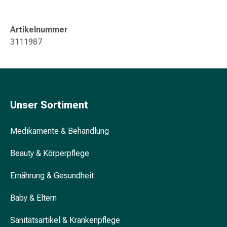
Blähung
&
Artikelnummer
Krämpfe
3111987
Verstopfung
Hautprobleme
Ekzem
&
Juckreiz
Unser Sortiment
Hühneraugen
&
Medikamente & Behandlung
Warzen
Nagel-
Beauty & Körperpflege
&
Fusspilz
Ernährung & Gesundheit
Narben
Trockene
Baby & Eltern
Haut
Übermässiges
Sanitätsartikel & Krankenpflege