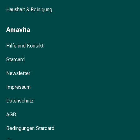
Schwitzen
Unreine
Haushalt & Reinigung
Haut
Fieberbläschen
Amavita
Hautausschlag
Akne
Hilfe und Kontakt
Komplementärmedizin
Bachblütentherapie
Starcard
Gemmotherapie
Homöopathie
Newsletter
Pflanzenheilkunde
Schüssler
Impressum
Salz
Spagyrik
Datenschutz
Anthroposophika
Niere,
AGB
Blase,
Bedingungen Starcard
Prostata
Harnwegsbeschwerden