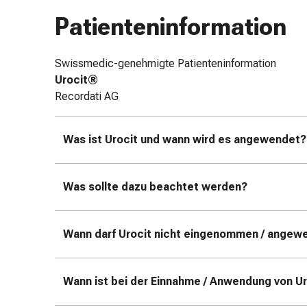
Zugsalbe
Patienteninformation
Tupfer
Augen
&
Swissmedic-genehmigte Patienteninformation
Ohren
Urocit®
Ohrenschmerzen
Recordati AG
Ohrenpflege
Augentropfen
Was ist Urocit und wann wird es angewendet?
Augenentzündung
Augenverband
Augenhygiene
Was sollte dazu beachtet werden?
Grippe
&
Erkältung
Wann darf Urocit nicht eingenommen / angew
Hustenbonbons
Halsschmerzen
Grippe-
Wann ist bei der Einnahme / Anwendung von U
&