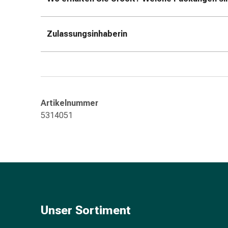
Gedächtnis-
&
Konzentrationsstörung
Zulassungsinhaberin
Allergien
&
Heuschnupfen
Antiallergikum
Haut
Artikelnummer
Nase
Magen
5314051
&
Darm
Durchfall
Magenbrennen
Hämorrhoiden
Übelkeit
&
Unser Sortiment
Erbrechen
Verdauung,