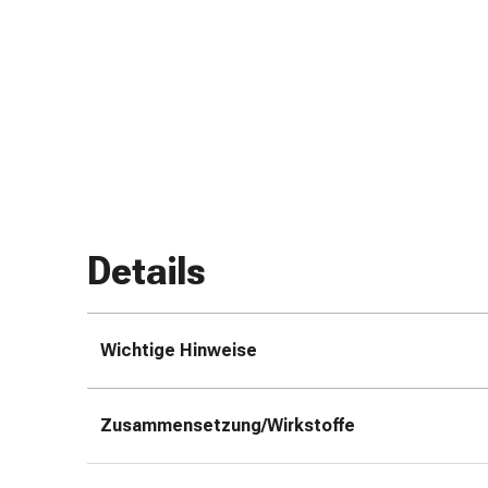
Schlauch-
&
Netzverband
Verbandsmaterial
Verbrennung
&
Sonnenbrand
Wechsel-
Sets
Wundauflage
Details
Wundsalbe
&
-
Wichtige Hinweise
desinfektion
Sprühpflaster
Wundverschlussstreifen
Zusammensetzung/Wirkstoffe
&
-
kleber