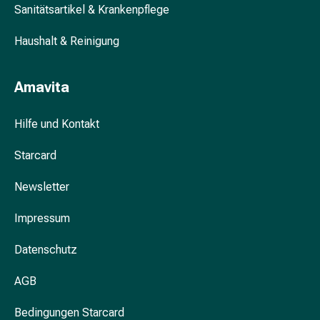
Sanitätsartikel & Krankenpflege
Blähung
&
Haushalt & Reinigung
Krämpfe
Verstopfung
Hautprobleme
Amavita
Ekzem
&
Hilfe und Kontakt
Juckreiz
Hühneraugen
Starcard
&
Warzen
Newsletter
Nagel-
Impressum
&
Fusspilz
Datenschutz
Narben
Trockene
AGB
Haut
Übermässiges
Bedingungen Starcard