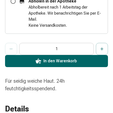
Abholen in der Apotheke
Zugsalbe
Abholbereit nach 1 Arbeitstag der
Tupfer
Apotheke. Wir benachrichtigen Sie per E-
Augen
Mail.
&
Keine Versandkosten.
Ohren
Ohrenschmerzen
Ohrenpflege
ProductDetailPage.Aria.AddToCartQuantityControlInst
Anzahl Exemplare dieses Artikels zum Hinzufügen in den War
Sie haben die maximale Bestellmenge für diesen Artikel erreic
Wir haben momentan kein weiteres Exemplar dieses Artikels a
Augentropfen
Augenentzündung
Augenverband
In den Warenkorb
Augenhygiene
Grippe
&
Für seidig weiche Haut. 24h
Erkältung
feutchtigkeitsspendend.
Hustenbonbons
Halsschmerzen
Grippe-
Details
&