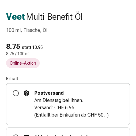
Schlauch-
&
Veet
Multi-Benefit Öl
Netzverband
Verbandsmaterial
100 ml, Flasche, Öl
Verbrennung
&
8.75
Sonnenbrand
statt 10.95
8.75 / 100 ml
Wechsel-
Sets
Online-Aktion
Wundauflage
Wundsalbe
Erhalt
&
-
Postversand
desinfektion
Am Dienstag bei Ihnen.
Sprühpflaster
Versand: CHF 6.95
Wundverschlussstreifen
(Entfällt bei Einkäufen ab CHF 50.–)
&
-
kleber