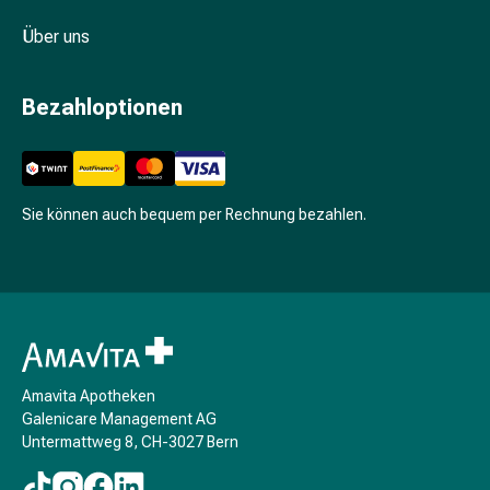
Schwitzen
Unreine
Über uns
Haut
Fieberbläschen
Bezahloptionen
Hautausschlag
Akne
Komplementärmedizin
Bachblütentherapie
Gemmotherapie
Sie können auch bequem per Rechnung bezahlen.
Homöopathie
Pflanzenheilkunde
Schüssler
Salz
Spagyrik
Anthroposophika
Niere,
Amavita Apotheken
Galenicare Management AG
Blase,
Untermattweg 8, CH-3027 Bern
Prostata
Harnwegsbeschwerden