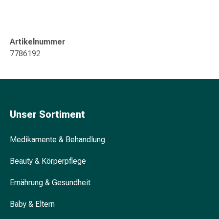
Gedächtnis-
&
Konzentrationsstörung
Allergien
Artikelnummer
&
7786192
Heuschnupfen
Antiallergikum
Haut
Nase
Magen
Unser Sortiment
&
Darm
Medikamente & Behandlung
Durchfall
Magenbrennen
Beauty & Körperpflege
Hämorrhoiden
Übelkeit
Ernährung & Gesundheit
&
Baby & Eltern
Erbrechen
Verdauung,