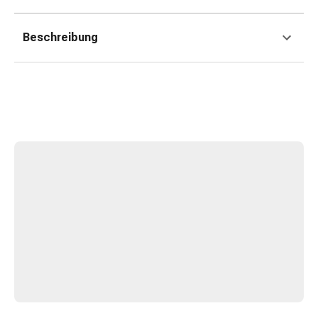
Erkältungsbeschwerden
Husten
Inhalationsgerät
Beschreibung
&
Zubehör
Nasendusche
Taschentücher
Schnupfen
Herz
&
Kreislauf
Herztherapie
Kompressionsstrümpfe
Kreislauf
Raucherentwöhnung
Venen
Blutgerinnung
Herznerven-
Störung