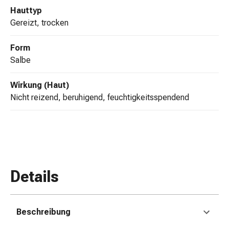
Erkältungsbeschwerden
Hauttyp
Husten
gereizt, trocken
Inhalationsgerät
&
Form
Zubehör
Salbe
Nasendusche
Taschentücher
Wirkung (Haut)
Schnupfen
nicht reizend, beruhigend, feuchtigkeitsspendend
Herz
&
Kreislauf
Herztherapie
Kompressionsstrümpfe
Kreislauf
Details
Raucherentwöhnung
Venen
Blutgerinnung
Herznerven-
Beschreibung
Störung