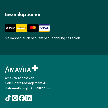
Prostata
Nieren-
Bezahloptionen
und
Blasenbeschwerden
Schmerzen
&
Fieber
Sie können auch bequem per Rechnung bezahlen.
Kopfschmerzen
&
Migräne
Schmerzmittel
Muskel-
&
Gelenkschmerzen
Amavita Apotheken
Galenicare Management AG
Schmerztherapie
Untermattweg 8, CH-3027 Bern
Kältetherapie
Wärmetherapie
Stress
&