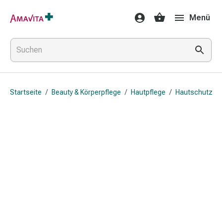
Medikamente
Menü
&
Behandlung
Hautverletzung
&
Wundheilung
Faltkompresse
Startseite
/
Beauty & Körperpflege
/
Hautpflege
/
Hautschutz
Elastische
Binde
Fingerverband
Fixationspflaster
Gaze
Kompressionsbinde
Pflaster
Pflasterbinde,
Tape
&
Zubehör