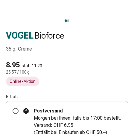
Schlauch-
&
Netzverband
Verbandsmaterial
Verbrennung
VOGEL
Bioforce
&
Sonnenbrand
35 g, Creme
Wechsel-
Sets
8.95
statt 11.20
Wundauflage
25.57 / 100 g
Wundsalbe
Online-Aktion
&
-
desinfektion
Erhalt
Sprühpflaster
Postversand
Wundverschlussstreifen
Morgen bei Ihnen, falls bis 17:00 bestellt.
&
Versand: CHF 6.95
-
(Entfällt bei Einkäufen ab CHF 50.–)
kleber