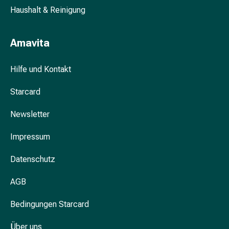
Schwitzen
Haushalt & Reinigung
Unreine
Haut
Fieberbläschen
Amavita
Hautausschlag
Akne
Hilfe und Kontakt
Komplementärmedizin
Bachblütentherapie
Starcard
Gemmotherapie
Homöopathie
Newsletter
Pflanzenheilkunde
Schüssler
Impressum
Salz
Datenschutz
Spagyrik
Anthroposophika
AGB
Niere,
Blase,
Bedingungen Starcard
Prostata
Harnwegsbeschwerden
Über uns