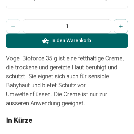
Zugsalbe
Tupfer
Augen
ProductDetailPage.Aria.AddToCartQuantityControlInst
Anzahl Exemplare dieses Artikels zum Hinzufügen in den War
Sie haben die maximale Bestellmenge für diesen Artikel erreic
Wir haben momentan kein weiteres Exemplar dieses Artikels a
&
Ohren
In den Warenkorb
Ohrenschmerzen
Ohrenpflege
Augentropfen
Vogel Bioforce 35 g ist eine fetthaltige Creme,
Augenentzündung
die trockene und gereizte Haut beruhigt und
Augenverband
schützt. Sie eignet sich auch für sensible
Augenhygiene
Babyhaut und bietet Schutz vor
Grippe
&
Umwelteinflüssen. Die Creme ist nur zur
Erkältung
äusseren Anwendung geeignet.
Hustenbonbons
Halsschmerzen
In Kürze
Grippe-
&