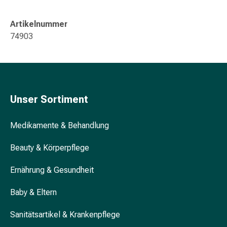
Blähung
&
Artikelnummer
Krämpfe
74903
Verstopfung
Hautprobleme
Ekzem
&
Juckreiz
Unser Sortiment
Hühneraugen
&
Medikamente & Behandlung
Warzen
Nagel-
Beauty & Körperpflege
&
Fusspilz
Ernährung & Gesundheit
Narben
Trockene
Baby & Eltern
Haut
Sanitätsartikel & Krankenpflege
Übermässiges