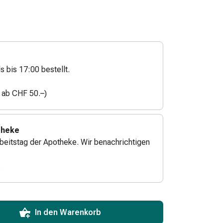
s bis 17:00 bestellt.
n ab CHF 50.–)
theke
beitstag der Apotheke. Wir benachrichtigen
.
ToCartQuantityControlInstruction
zum Hinzufügen in den Warenkorb angeben.
 für diesen Artikel erreicht.
xemplar dieses Artikels an Lager.
In den Warenkorb