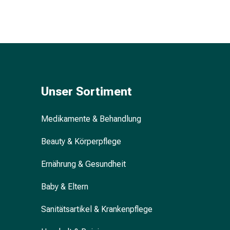
&
Krämpfe
Verstopfung
Hautprobleme
Ekzem
&
Juckreiz
Unser Sortiment
Hühneraugen
&
Medikamente & Behandlung
Warzen
Nagel-
Beauty & Körperpflege
&
Fusspilz
Ernährung & Gesundheit
Narben
Trockene
Baby & Eltern
Haut
Übermässiges
Sanitätsartikel & Krankenpflege
Schwitzen