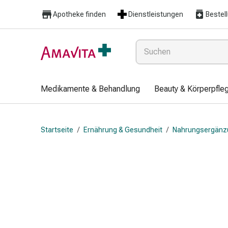
Medikamente
Apotheke finden
Dienstleistungen
Bestel
&
Behandlung
Hautverletzung
&
Wundheilung
Faltkompresse
Medikamente & Behandlung
Beauty & Körperpfle
Elastische
Binde
Fingerverband
Startseite
/
Ernährung & Gesundheit
/
Nahrungsergänz
Fixationspflaster
Gaze
Kompressionsbinde
Pflaster
Pflasterbinde,
Tape
&
Zubehör