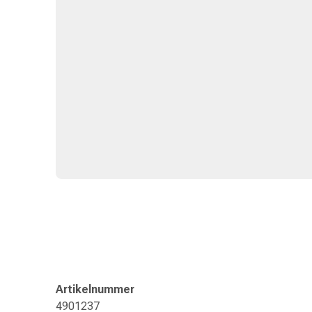
&
Konzentrationsstörung
Allergien
&
Heuschnupfen
Antiallergikum
Haut
Nase
Magen
&
Darm
Durchfall
Magenbrennen
Hämorrhoiden
Übelkeit
&
Erbrechen
Artikelnummer
Verdauung,
4901237
Blähung