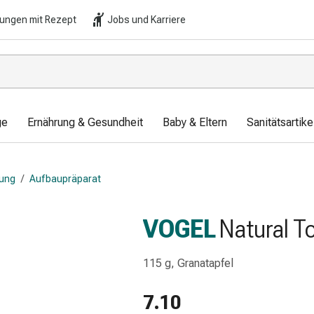
lungen mit Rezept
Jobs und Karriere
ge
Ernährung & Gesundheit
Baby & Eltern
Sanitätsartik
ung
/
Aufbaupräparat
VOGEL
Natural T
115 g, Granatapfel
7.10