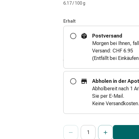
6.17 / 100 g
Erhalt
Postversand
Morgen bei Ihnen, fall
Versand: CHF 6.95
(Entfällt bei Einkäufe
Abholen in der Apo
Abholbereit nach 1 Ar
Sie per E-Mail.
Keine Versandkosten
ProductDetailPage.Aria.Add
Anzahl Exemplare dieses Artikels 
Sie haben die maximale Bestellmenge
Wir haben momentan kein weiteres E