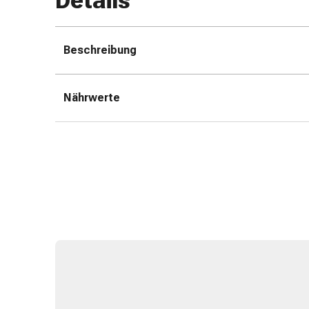
Details
Erkältungsbeschwerden
Husten
Inhalationsgerät
Beschreibung
&
Zubehör
Nasendusche
Nährwerte
Taschentücher
Schnupfen
Herz
&
Kreislauf
Herztherapie
Kompressionsstrümpfe
Kreislauf
Raucherentwöhnung
Venen
Herznerven-
Störung
Gedächtnis-