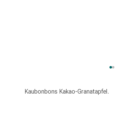
Schlauch-
&
Netzverband
Verbandsmaterial
Verbrennung
&
Sonnenbrand
Wechsel-
Sets
Wundauflage
Wundsalbe
&
Kaubonbons Kakao-Granatapfel.
-
desinfektion
Sprühpflaster
Wundverschlussstreifen
&
-
kleber