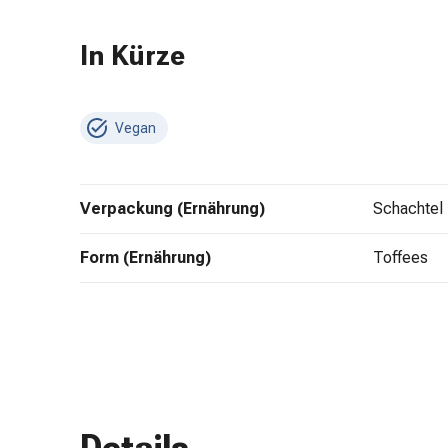
Zugsalbe
Tupfer
In Kürze
Augen
&
Ohren
Vegan
Ohrenschmerzen
Ohrenpflege
Augentropfen
Verpackung (Ernährung)
Schachtel
Augenentzündung
Augenverband
Form (Ernährung)
Toffees
Augenhygiene
Grippe
&
Erkältung
Hustenbonbons
Halsschmerzen
Grippe-
&