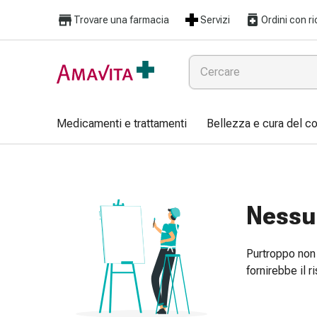
Medicamenti
Trovare una farmacia
Servizi
Ordini con ri
e
trattamenti
Lesioni
cutanee
e
cicatrici
Medicamenti e trattamenti
Bellezza e cura del c
Compresse
piegate
Bende
elastiche
Medicazioni
Nessun
per
le
Purtroppo non 
dita
fornirebbe il r
Cerotti
di
fissaggio