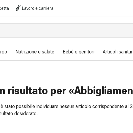
cetta
Lavoro e carriera
orpo
Nutrizione e salute
Bebè e genitori
Articoli sanita
 risultato per «Abbigliame
è stato possibile individuare nessun articolo corrispondente al S
isultato desiderato.