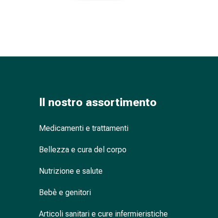
Strisce
di
garza
Bendaggi
compressivi
Cerotti
adesivi
Bende,
nastri
Il nostro assortimento
e
accessori
Medicamenti e trattamenti
Bende
e
Bellezza e cura del corpo
reti
tubolari
Nutrizione e salute
Materiali
di
Bebè e genitori
medicazione
Articoli sanitari e cure infermieristiche
Ustioni