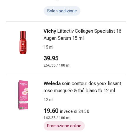
Costipazione
Solo spedizione
Condizioni
della
pelle
Vichy
Liftactiv Collagen Specialist 16
Eczema
Augen Serum 15 ml
e
15 ml
prurito
Calli
39.95
e
266.33 / 100 ml
verruche
Micosi
di
Weleda
soin contour des yeux lissant
unghie
rose musquée & thé blanc tb 12 ml
e
12 ml
piedi
19.60
Cicatrici
invece di 24.50
Pelle
163.33 / 100 ml
secca
Promozione online