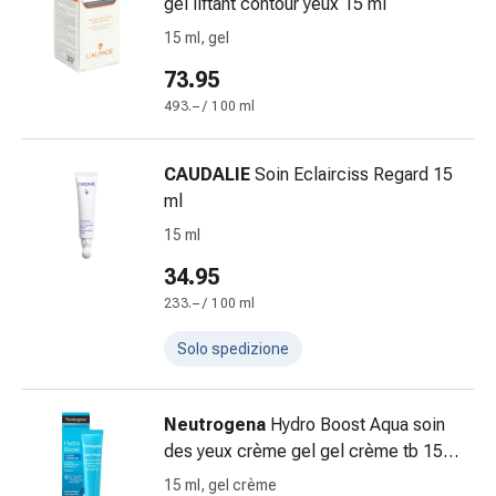
gel liftant contour yeux 15 ml
Gemmoterapia
Omeopatia
15 ml, gel
Fitoterapia
73.95
Sali
493.– / 100 ml
di
Schüssler
Prodotti
CAUDALIE
Soin Eclairciss Regard 15
spagirici
ml
Medicine
15 ml
antroposofiche
34.95
Reni,
vescica
233.– / 100 ml
e
Solo spedizione
prostata
Disturbi
urinari
Neutrogena
Hydro Boost Aqua soin
Prostata
des yeux crème gel gel crème tb 15
Disturbi
ml
15 ml, gel crème
ai