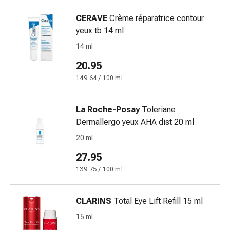
nasale
CERAVE
Crème réparatrice contour
Fazzoletti
yeux tb 14 ml
per
il
14 ml
viso
20.95
Raffreddore
149.64 / 100 ml
Cuore
e
circolazione
La Roche-Posay
Toleriane
sanguigna
Dermallergo yeux AHA dist 20 ml
Cuore
20 ml
Calze
27.95
compressive
e
139.75 / 100 ml
di
sostegno
CLARINS
Total Eye Lift Refill 15 ml
Circolazione
15 ml
sanguigna