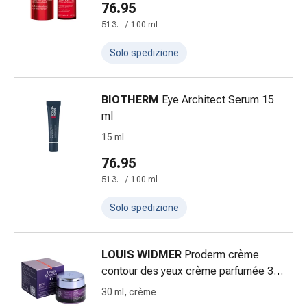
Cessazione
76.95
del
513.– / 100 ml
fumo
Vene
Solo spedizione
Disturbi
cardiaci
BIOTHERM
Eye Architect Serum 15
e
ml
nervosi
Disturbi
15 ml
della
76.95
memoria
513.– / 100 ml
e
della
Solo spedizione
concentrazione
Allergie
e
LOUIS WIDMER
Proderm crème
febbre
contour des yeux crème parfumée 30
da
ml
30 ml, crème
fieno