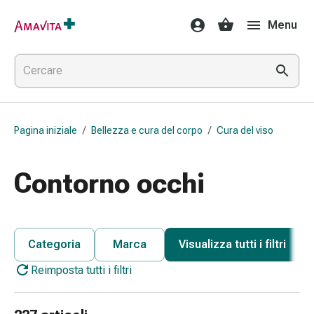
Medicamenti
Menu
e
trattamenti
Lesioni
cutanee
e
cicatrici
Pagina iniziale
/
Bellezza e cura del corpo
/
Cura del viso
Compresse
piegate
Bende
Contorno occhi
elastiche
Medicazioni
per
le
Categoria
Marca
Visualizza tutti i filtri
dita
Reimposta tutti i filtri
Cerotti
di
fissaggio