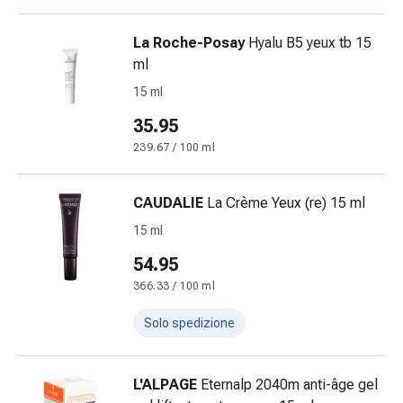
Sudorazione
eccessiva
La Roche-Posay
Hyalu B5 yeux tb 15
Impurità
ml
della
pelle
15 ml
Vesciche
35.95
da
239.67 / 100 ml
febbre
Eruzioni
cutanee
CAUDALIE
La Crème Yeux (re) 15 ml
Acne
15 ml
Terapie
naturali
54.95
Trattamento
366.33 / 100 ml
con
Solo spedizione
i
fiori
di
L'ALPAGE
Eternalp 2040m anti-âge gel
Bach