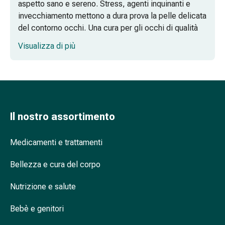
del
aspetto sano e sereno. Stress, agenti inquinanti e
dolore
invecchiamento mettono a dura prova la pelle delicata
Terapia
del contorno occhi. Una cura per gli occhi di qualità
del
sostiene e rassoda questa zona cutanea sensibile.
Visualizza di più
freddo
Qual è la migliore cura degli occhi?
Terapia
del
Cosa bisogna considerare nella cura degli
calore
occhi?
Nervosismo
e
Il nostro assortimento
Esistono buoni rimedi casalinghi per la
sonno
cura degli occhi?
Tranquillanti
Medicamenti e trattamenti
Sbalzi
Quale cura degli occhi è adatta agli occhi
d'umore
sensibili?
Bellezza e cura del corpo
Disturbi
del
Quale cura degli occhi serve dopo i 60
Nutrizione e salute
sonno
anni?
Russamento
Bebè e genitori
Vie