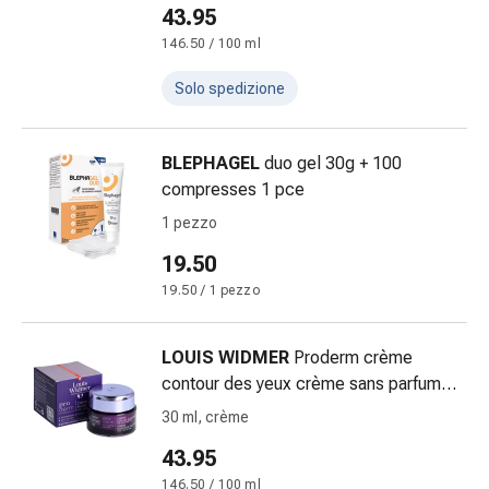
Antiallergico
43.95
La
146.50 / 100 ml
pelle
Naso
Solo spedizione
Stomaco
e
BLEPHAGEL
duo gel 30g + 100
intestino
compresses 1 pce
Diarrea
Bruciore
1 pezzo
di
19.50
stomaco
19.50 / 1 pezzo
Emorroidi
Nausea
e
LOUIS WIDMER
Proderm crème
vomito
contour des yeux crème sans parfum
Digestione,
30 ml
30 ml, crème
flatulenza
43.95
e
gonfiore
146.50 / 100 ml