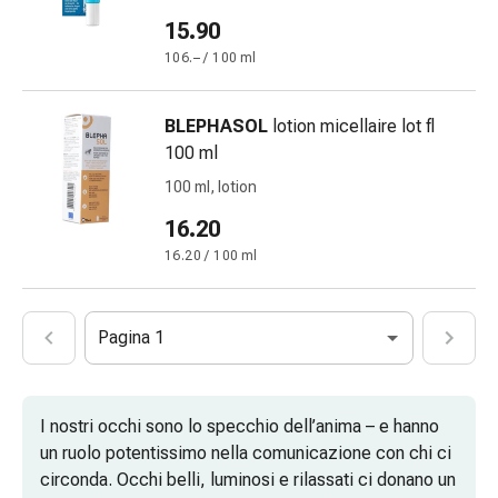
reni
15.90
e
106.– / 100 ml
alla
vescica
BLEPHASOL
lotion micellaire lot fl
Dolore
100 ml
e
febbre
100 ml, lotion
Mal
16.20
di
16.20 / 100 ml
testa
ed
emicrania
Pagina 1
Antidolorifici
Dolori
muscolari
e
I nostri occhi sono lo specchio dell’anima – e hanno
articolari
un ruolo potentissimo nella comunicazione con chi ci
Trattamento
circonda. Occhi belli, luminosi e rilassati ci donano un