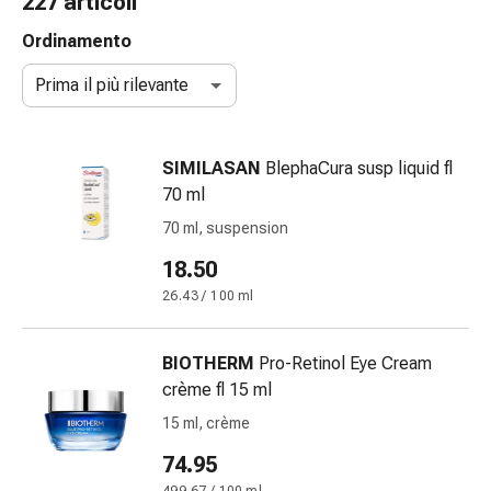
227 articoli
Strisce
di
Ordinamento
garza
Prima il più rilevante
Bendaggi
compressivi
Cerotti
SIMILASAN
BlephaCura susp liquid fl
adesivi
70 ml
Bende,
nastri
70 ml, suspension
e
18.50
accessori
26.43 / 100 ml
Bende
e
reti
BIOTHERM
Pro-Retinol Eye Cream
tubolari
crème fl 15 ml
Materiali
15 ml, crème
di
medicazione
74.95
Ustioni