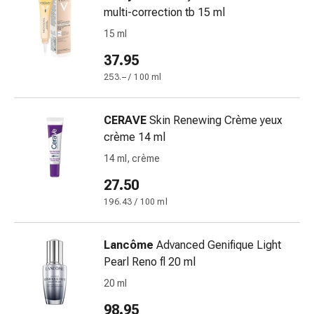
tissutale
multi-correction tb 15 ml
Unguento
15 ml
vescicante
Tamponi
37.95
medicali
253.– / 100 ml
Occhi
e
orecchie
CERAVE
Skin Renewing Crème yeux
Dolore
crème 14 ml
all'orecchio
14 ml, crème
Igiene
27.50
dell'orecchio
Gocce
196.43 / 100 ml
oftalmiche
Infiammazione
Lancôme
Advanced Genifique Light
oculare
Pearl Reno fl 20 ml
Medicazioni
20 ml
oftalmiche
Igiene
98.95