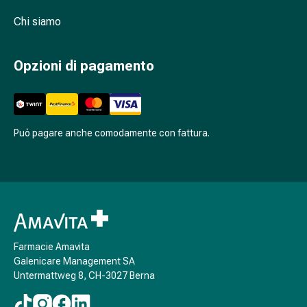
per
Chi siamo
zecche
Medicamenti
su
Opzioni di pagamento
prescrizione
medica
Medicamenti
su
Può pagare anche comodamente con fattura.
prescrizione
medica
Problemi
intimi
Infezione
vaginale
Mestruazioni
Farmacie Amavita
Menopausa
Galenicare Management SA
Salute
Untermattweg 8, CH-3027 Berna
vaginale