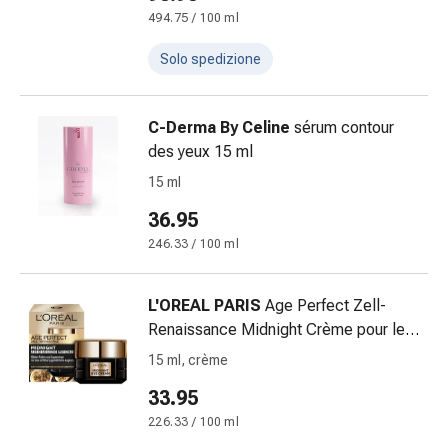
oculare
494.75 / 100 ml
Influenza
e
Solo spedizione
raffreddore
Caramelle
C-Derma By Celine
sérum contour
per
des yeux 15 ml
la
tosse
15 ml
Mal
36.95
di
246.33 / 100 ml
gola
Influenza
e
L'OREAL PARIS
Age Perfect Zell-
raffreddore
Renaissance Midnight Crème pour les
Tosse
Yeux crème 15 ml
15 ml, crème
Inalatori
e
33.95
accessori
226.33 / 100 ml
Doccia