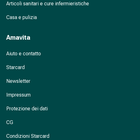
respiratorie
Articoli sanitari e cure infermieristiche
Preparati
Casa e pulizia
nasali
Problemi
respiratori
Amavita
Infezione
Varicella
Aiuto e contatto
Metabolismo
Osteoporosi
Starcard
Insetti
e
Newsletter
parassiti
Protezione
Impressum
contro
zanzare
Protezione dei dati
e
CG
zecche
Sverminazione
Condizioni Starcard
Pinzette