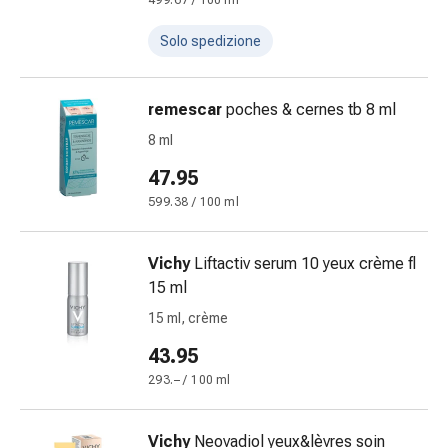
499.67 / 100 ml
e
scottature
Solo spedizione
Set
di
remescar
poches & cernes tb 8 ml
ricambio
Medicazioni
8 ml
Unguenti
47.95
e
599.38 / 100 ml
disinfezione
delle
ferite
Vichy
Liftactiv serum 10 yeux crème fl
Medicazioni
15 ml
spray
15 ml, crème
Suture
43.95
cutanee
adesive
293.– / 100 ml
e
colla
Vichy
Neovadiol yeux&lèvres soin