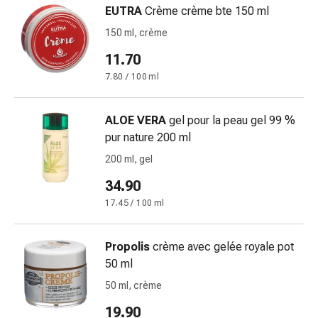
Antiallergico
EUTRA
Crème crème bte 150 ml
La
150 ml, crème
pelle
11.70
Naso
Stomaco
7.80 / 100 ml
e
intestino
ALOE VERA
gel pour la peau gel 99 %
Diarrea
pur nature 200 ml
Bruciore
200 ml, gel
di
stomaco
34.90
Emorroidi
17.45 / 100 ml
Nausea
e
vomito
Propolis
crème avec gelée royale pot
Digestione,
50 ml
flatulenza
50 ml, crème
e
19.90
gonfiore