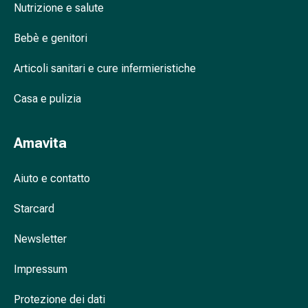
del
Posso utilizzare prodotti per la protezione
Nutrizione e salute
dolore
della pelle con funzione barriera a lungo
Terapia
termine?
Bebè e genitori
del
freddo
Articoli sanitari e cure infermieristiche
Terapia
Casa e pulizia
del
calore
Nervosismo
Amavita
e
sonno
Aiuto e contatto
Tranquillanti
Sbalzi
Starcard
d'umore
Disturbi
Newsletter
del
sonno
Impressum
Russamento
Vie
Protezione dei dati