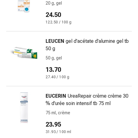
tissutale
20 g, gel
Unguento
24.50
vescicante
Tamponi
122.50 / 100 g
medicali
Occhi
LEUCEN
gel d'acétate d'alumine gel tb
e
50 g
orecchie
50 g, gel
Dolore
all'orecchio
13.70
Igiene
27.40 / 100 g
dell'orecchio
Gocce
EUCERIN
UreaRepair crème crème 30
oftalmiche
% d'urée soin intensif tb 75 ml
Infiammazione
oculare
75 ml, crème
Medicazioni
23.95
oftalmiche
31.93 / 100 ml
Igiene