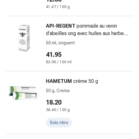
Cessazione
41.67 / 100 g
del
fumo
Vene
API-REGENT
pommade au venin
Disturbi
d'abeilles ong avec huiles aux herbes
cardiaci
tb 50 ml
50 ml, onguent
e
nervosi
41.95
Disturbi
83.90 / 100 ml
della
memoria
HAMETUM
crème 50 g
e
della
50 g, Crema
concentrazione
18.20
Allergie
36.40 / 100 g
e
febbre
Solo ritiro
da
fieno