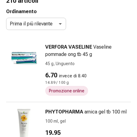
210 articoli
Strisce
di
Ordinamento
garza
Prima il più rilevante
Bendaggi
compressivi
Cerotti
VERFORA VASELINE
Vaseline
adesivi
pommade ong tb 45 g
Bende,
nastri
45 g, Unguento
e
6.70
invece di 8.40
accessori
14.89 / 100 g
Bende
e
Promozione online
reti
tubolari
PHYTOPHARMA
arnica gel tb 100 ml
Materiali
di
100 ml, gel
medicazione
19.95
Ustioni