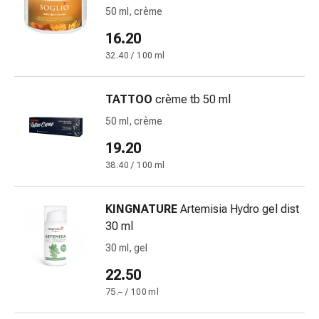
Sudorazione
50 ml, crème
eccessiva
Impurità
16.20
della
32.40 / 100 ml
pelle
Vesciche
TATTOO
crème tb 50 ml
da
febbre
50 ml, crème
Eruzioni
19.20
cutanee
38.40 / 100 ml
Acne
Terapie
naturali
KINGNATURE
Artemisia Hydro gel dist
Trattamento
30 ml
con
30 ml, gel
i
22.50
fiori
di
75.– / 100 ml
Bach