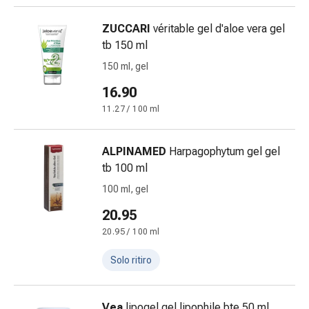
oculare
Influenza
ZUCCARI
véritable gel d'aloe vera gel
e
tb 150 ml
raffreddore
150 ml, gel
Caramelle
per
16.90
la
11.27 / 100 ml
tosse
Mal
ALPINAMED
Harpagophytum gel gel
di
tb 100 ml
gola
Influenza
100 ml, gel
e
20.95
raffreddore
20.95 / 100 ml
Tosse
Inalatori
Solo ritiro
e
accessori
Doccia
Vea
lipogel gel lipophile bte 50 ml