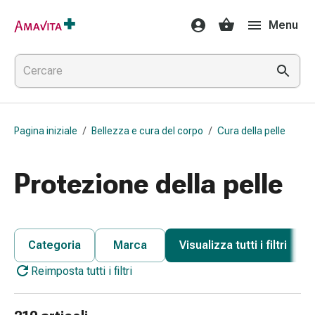
Medicamenti
Menu
e
trattamenti
Lesioni
cutanee
e
cicatrici
Pagina iniziale
/
Bellezza e cura del corpo
/
Cura della pelle
Compresse
piegate
Bende
Protezione della pelle
elastiche
Medicazioni
per
le
Categoria
Marca
Visualizza tutti i filtri
dita
Reimposta tutti i filtri
Cerotti
di
fissaggio