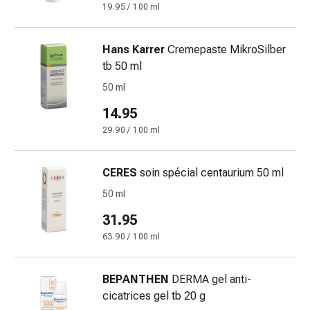
19.95 / 100 ml
e
scottature
Set
Hans Karrer
Cremepaste MikroSilber
di
tb 50 ml
ricambio
50 ml
Medicazioni
14.95
Unguenti
e
29.90 / 100 ml
disinfezione
delle
CERES
soin spécial centaurium 50 ml
ferite
50 ml
Medicazioni
spray
31.95
Suture
63.90 / 100 ml
cutanee
adesive
e
BEPANTHEN
DERMA gel anti-
colla
cicatrices gel tb 20 g