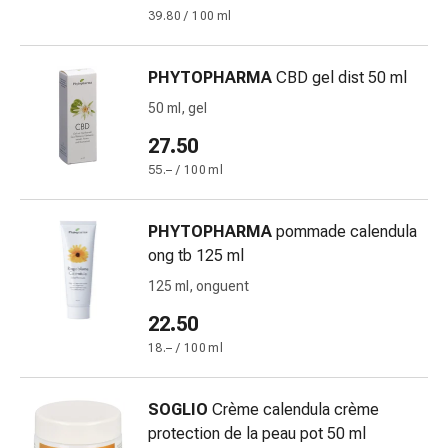
Costipazione
39.80 / 100 ml
Condizioni
della
PHYTOPHARMA
CBD gel dist 50 ml
pelle
50 ml, gel
Eczema
e
27.50
prurito
55.– / 100 ml
Calli
e
PHYTOPHARMA
pommade calendula
verruche
ong tb 125 ml
Micosi
di
125 ml, onguent
unghie
22.50
e
18.– / 100 ml
piedi
Cicatrici
Pelle
SOGLIO
Crème calendula crème
secca
protection de la peau pot 50 ml