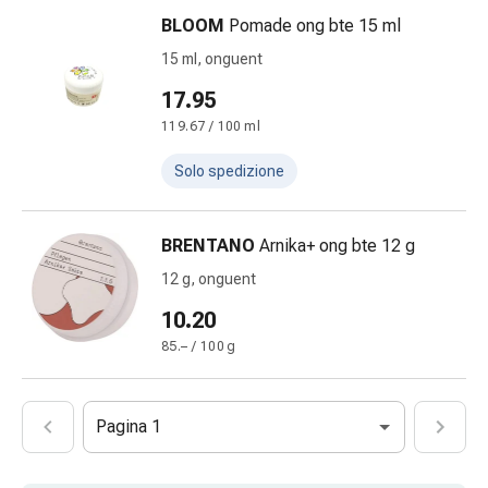
Gemmoterapia
BLOOM
Pomade ong bte 15 ml
Omeopatia
15 ml, onguent
Fitoterapia
Sali
17.95
di
119.67 / 100 ml
Schüssler
Prodotti
Solo spedizione
spagirici
Medicine
BRENTANO
Arnika+ ong bte 12 g
antroposofiche
Reni,
12 g, onguent
vescica
10.20
e
85.– / 100 g
prostata
Disturbi
urinari
Pagina 1
Prostata
Disturbi
ai