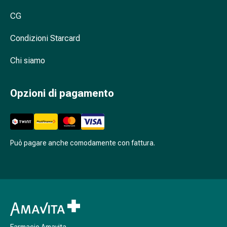
respiratorie
CG
Preparati
nasali
Condizioni Starcard
Problemi
respiratori
Chi siamo
Infezione
Varicella
Metabolismo
Opzioni di pagamento
Osteoporosi
Insetti
e
parassiti
Può pagare anche comodamente con fattura.
Protezione
contro
zanzare
e
zecche
Sverminazione
Pinzette