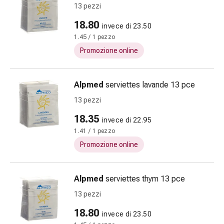
13 pezzi
Costipazione
Condizioni
18.80
invece di 23.50
della
1.45 / 1 pezzo
pelle
Promozione online
Eczema
e
prurito
Alpmed
serviettes lavande 13 pce
Calli
13 pezzi
e
verruche
18.35
invece di 22.95
Micosi
1.41 / 1 pezzo
di
Promozione online
unghie
e
piedi
Alpmed
serviettes thym 13 pce
Cicatrici
13 pezzi
Pelle
18.80
secca
invece di 23.50