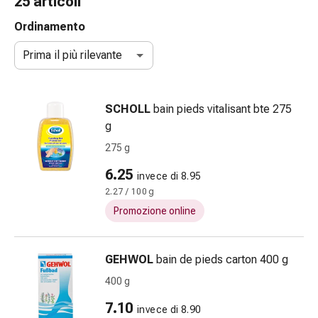
25 articoli
Strisce
di
Ordinamento
garza
Prima il più rilevante
Bendaggi
compressivi
Cerotti
SCHOLL
bain pieds vitalisant bte 275
adesivi
g
Bende,
nastri
275 g
e
6.25
invece di 8.95
accessori
2.27 / 100 g
Bende
e
Promozione online
reti
tubolari
GEHWOL
bain de pieds carton 400 g
Materiali
di
400 g
medicazione
7.10
invece di 8.90
Ustioni