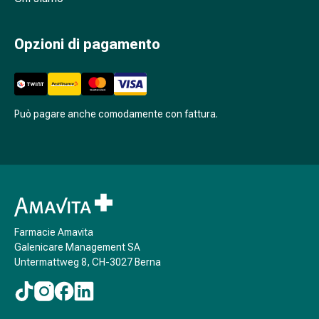
per
zecche
Opzioni di pagamento
Medicamenti
su
prescrizione
medica
Può pagare anche comodamente con fattura.
Medicamenti
su
prescrizione
medica
Problemi
intimi
Infezione
Farmacie Amavita
vaginale
Galenicare Management SA
Mestruazioni
Untermattweg 8, CH-3027 Berna
Menopausa
Salute
vaginale