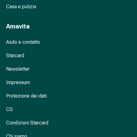
respiratorie
Casa e pulizia
Preparati
nasali
Problemi
Amavita
respiratori
Infezione
Aiuto e contatto
Varicella
Metabolismo
Starcard
Osteoporosi
Newsletter
Insetti
e
Impressum
parassiti
Protezione
Protezione dei dati
contro
zanzare
CG
e
zecche
Condizioni Starcard
Sverminazione
Pinzette
Chi siamo