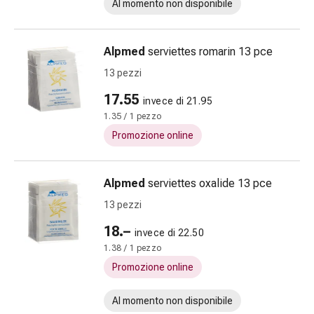
Al momento non disponibile
Gemmoterapia
Omeopatia
Fitoterapia
Alpmed
serviettes romarin 13 pce
Sali
13 pezzi
di
Schüssler
17.55
invece di 21.95
Prodotti
1.35 / 1 pezzo
spagirici
Promozione online
Medicine
antroposofiche
Reni,
Alpmed
serviettes oxalide 13 pce
vescica
13 pezzi
e
prostata
18.–
invece di 22.50
Disturbi
1.38 / 1 pezzo
urinari
Promozione online
Prostata
Disturbi
Al momento non disponibile
ai