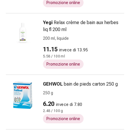
Cessazione
Promozione online
del
fumo
Vene
Yegi
Relax crème de bain aux herbes
Disturbi
liq fl 200 ml
cardiaci
200 ml, liquide
e
11.15
nervosi
invece di 13.95
Disturbi
5.58 / 100 ml
della
Promozione online
memoria
e
GEHWOL
bain de pieds carton 250 g
della
concentrazione
250 g
Allergie
6.20
invece di 7.80
e
2.48 / 100 g
febbre
da
Promozione online
fieno