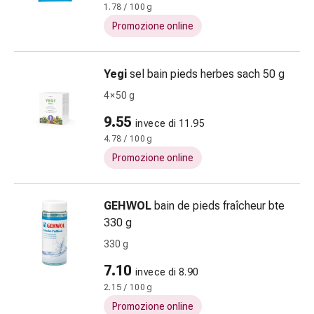
1.78 / 100 g
e
Promozione online
scottature
Set
di
Yegi
sel bain pieds herbes sach 50 g
ricambio
4 × 50 g
Medicazioni
Unguenti
9.55
invece di 11.95
e
4.78 / 100 g
disinfezione
Promozione online
delle
ferite
Medicazioni
GEHWOL
bain de pieds fraîcheur bte
spray
330 g
Suture
330 g
cutanee
adesive
7.10
invece di 8.90
e
2.15 / 100 g
colla
Promozione online