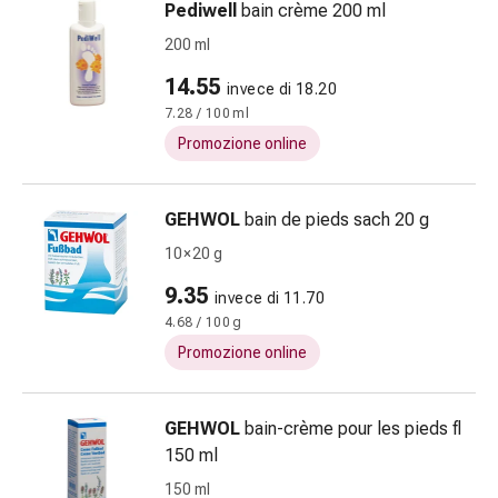
Pediwell
bain crème 200 ml
oculare
Influenza
200 ml
e
14.55
invece di 18.20
raffreddore
7.28 / 100 ml
Caramelle
per
Promozione online
la
tosse
GEHWOL
bain de pieds sach 20 g
Mal
di
10 × 20 g
gola
9.35
invece di 11.70
Influenza
4.68 / 100 g
e
Promozione online
raffreddore
Tosse
Inalatori
GEHWOL
bain-crème pour les pieds fl
e
150 ml
accessori
150 ml
Doccia