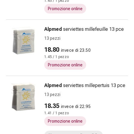
Sudorazione
1.45 / 1 pezzo
eccessiva
Promozione online
Impurità
della
Alpmed
serviettes millefeuille 13 pce
pelle
Vesciche
13 pezzi
da
18.80
invece di 23.50
febbre
1.45 / 1 pezzo
Eruzioni
cutanee
Promozione online
Acne
Terapie
Alpmed
serviettes millepertuis 13 pce
naturali
Trattamento
13 pezzi
con
18.35
invece di 22.95
i
1.41 / 1 pezzo
fiori
Promozione online
di
Bach