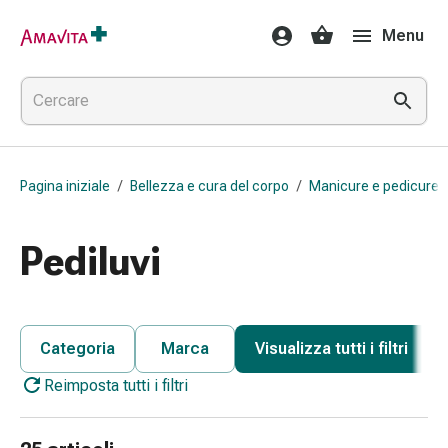
Medicamenti
Menu
e
trattamenti
Lesioni
cutanee
e
cicatrici
Pagina iniziale
/
Bellezza e cura del corpo
/
Manicure e pedicure
Compresse
piegate
Bende
Pediluvi
elastiche
Medicazioni
per
le
Categoria
Marca
Visualizza tutti i filtri
dita
Reimposta tutti i filtri
Cerotti
di
fissaggio