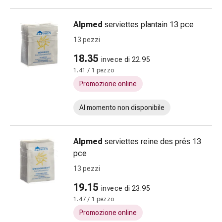
reni
e
Alpmed
serviettes plantain 13 pce
alla
13 pezzi
vescica
Dolore
18.35
invece di 22.95
e
1.41 / 1 pezzo
febbre
Promozione online
Mal
di
Al momento non disponibile
testa
ed
emicrania
Alpmed
serviettes reine des prés 13
Antidolorifici
pce
Dolori
13 pezzi
muscolari
19.15
e
invece di 23.95
articolari
1.47 / 1 pezzo
Trattamento
Promozione online