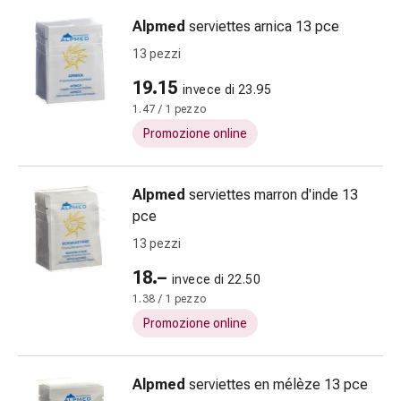
Antiallergico
Alpmed
serviettes arnica 13 pce
La
pelle
13 pezzi
Naso
19.15
invece di 23.95
Stomaco
1.47 / 1 pezzo
e
Promozione online
intestino
Diarrea
Bruciore
Alpmed
serviettes marron d'inde 13
di
pce
stomaco
13 pezzi
Emorroidi
Nausea
18.–
invece di 22.50
e
1.38 / 1 pezzo
vomito
Promozione online
Digestione,
flatulenza
e
Alpmed
serviettes en mélèze 13 pce
gonfiore