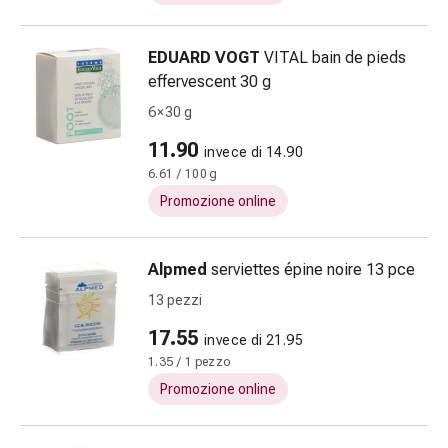
tissutale
Unguento
vescicante
EDUARD VOGT
VITAL bain de pieds
Tamponi
effervescent 30 g
medicali
6 × 30 g
Occhi
e
11.90
invece di 14.90
orecchie
6.61 / 100 g
Dolore
Promozione online
all'orecchio
Igiene
dell'orecchio
Alpmed
serviettes épine noire 13 pce
Gocce
13 pezzi
oftalmiche
17.55
Infiammazione
invece di 21.95
oculare
1.35 / 1 pezzo
Medicazioni
Promozione online
oftalmiche
Igiene