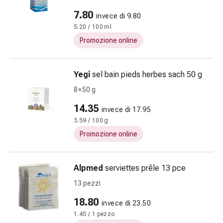
nasale
7.80
invece di 9.80
Fazzoletti
5.20 / 100 ml
per
Promozione online
il
viso
Raffreddore
Yegi
sel bain pieds herbes sach 50 g
Cuore
8 × 50 g
e
circolazione
14.35
invece di 17.95
sanguigna
3.59 / 100 g
Cuore
Promozione online
Calze
compressive
e
Alpmed
serviettes prêle 13 pce
di
13 pezzi
sostegno
Circolazione
18.80
invece di 23.50
sanguigna
1.45 / 1 pezzo