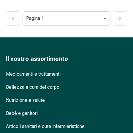
del
dolore
Terapia
Pagina 1
del
freddo
Terapia
del
calore
Nervosismo
Il nostro assortimento
e
sonno
Medicamenti e trattamenti
Tranquillanti
Sbalzi
Bellezza e cura del corpo
d'umore
Nutrizione e salute
Disturbi
del
Bebè e genitori
sonno
Russamento
Articoli sanitari e cure infermieristiche
Vie