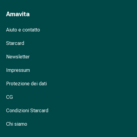
per
zecche
Amavita
Medicamenti
su
Aiuto e contatto
prescrizione
medica
Starcard
Medicamenti
Newsletter
su
prescrizione
Impressum
medica
Problemi
Protezione dei dati
intimi
Infezione
CG
vaginale
Mestruazioni
Condizioni Starcard
Menopausa
Salute
Chi siamo
vaginale