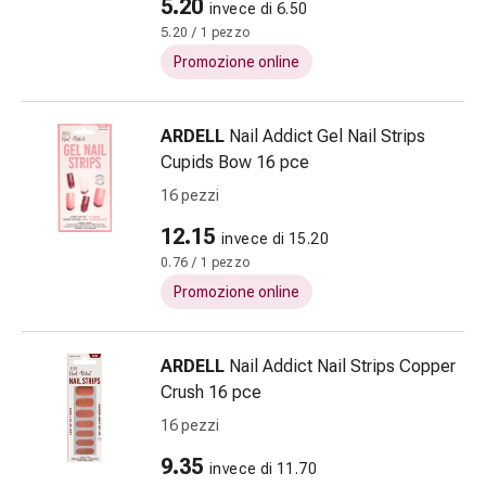
5.20
invece di 6.50
Costipazione
5.20 / 1 pezzo
Condizioni
Promozione online
della
pelle
Eczema
ARDELL
Nail Addict Gel Nail Strips
e
Cupids Bow 16 pce
prurito
16 pezzi
Calli
e
12.15
invece di 15.20
verruche
0.76 / 1 pezzo
Micosi
Promozione online
di
unghie
e
ARDELL
Nail Addict Nail Strips Copper
piedi
Crush 16 pce
Cicatrici
16 pezzi
Pelle
secca
9.35
invece di 11.70