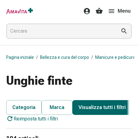
Medicamenti
Menu
e
trattamenti
Lesioni
cutanee
e
cicatrici
Pagina iniziale
/
Bellezza e cura del corpo
/
Manicure e pedicure
Compresse
piegate
Bende
Unghie finte
elastiche
Medicazioni
per
le
Categoria
Marca
Visualizza tutti i filtri
dita
Reimposta tutti i filtri
Cerotti
di
fissaggio