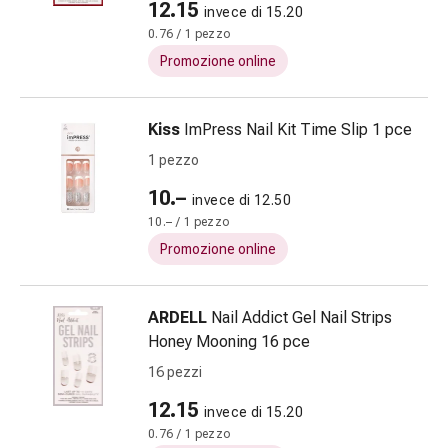
12.15
invece di 15.20
e
0.76 / 1 pezzo
scottature
Promozione online
Set
di
ricambio
Kiss
ImPress Nail Kit Time Slip 1 pce
Medicazioni
1 pezzo
Unguenti
e
10.–
invece di 12.50
disinfezione
10.– / 1 pezzo
delle
Promozione online
ferite
Medicazioni
spray
ARDELL
Nail Addict Gel Nail Strips
Suture
Honey Mooning 16 pce
cutanee
16 pezzi
adesive
e
12.15
invece di 15.20
colla
0.76 / 1 pezzo