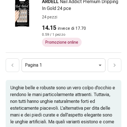
del
ARDELL
Nail Addict Premium Dripping
dolore
In Gold 24 pce
Terapia
24 pezzi
del
14.15
freddo
invece di 17.70
Terapia
0.59 / 1 pezzo
del
Promozione online
calore
Nervosismo
e
Pagina 1
sonno
Tranquillanti
Sbalzi
Unghie belle e robuste sono un vero colpo d’occhio e
d'umore
rendono le mani particolarmente attraenti. Tuttavia,
Disturbi
non tutti hanno unghie naturalmente forti ed
del
esteticamente piacevoli. L’alternativa per dita delle
sonno
mani e dei piedi curate e dall’aspetto elegante sono
Russamento
le unghie artificiali. Ma quali varianti esistono e come
Vie