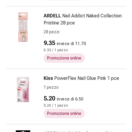
reni
e
ARDELL
Nail Addict Naked Collection
alla
Pristine 28 pce
vescica
28 pezzi
Dolore
e
9.35
invece di 11.70
febbre
0.33 / 1 pezzo
Mal
Promozione online
di
testa
ed
Kiss
PowerFlex Nail Glue Pink 1 pce
emicrania
1 pezzo
Antidolorifici
Dolori
5.20
invece di 6.50
muscolari
5.20 / 1 pezzo
e
Promozione online
articolari
Trattamento