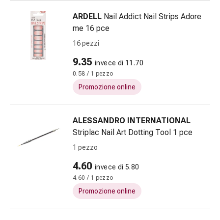
oculare
ARDELL
Nail Addict Nail Strips Adore
Influenza
me 16 pce
e
raffreddore
16 pezzi
Caramelle
9.35
invece di 11.70
per
0.58 / 1 pezzo
la
tosse
Promozione online
Mal
di
ALESSANDRO INTERNATIONAL
gola
Striplac Nail Art Dotting Tool 1 pce
Influenza
e
1 pezzo
raffreddore
4.60
invece di 5.80
Tosse
4.60 / 1 pezzo
Inalatori
Promozione online
e
accessori
Doccia