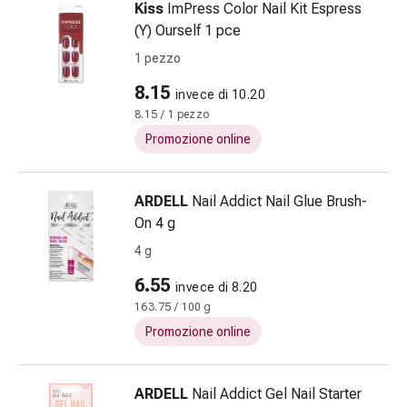
Kiss
ImPress Color Nail Kit Espress
nasale
(Y) Ourself 1 pce
Fazzoletti
1 pezzo
per
il
8.15
invece di 10.20
viso
8.15 / 1 pezzo
Raffreddore
Promozione online
Cuore
e
circolazione
ARDELL
Nail Addict Nail Glue Brush-
sanguigna
On 4 g
Cuore
4 g
Calze
compressive
6.55
invece di 8.20
e
163.75 / 100 g
di
Promozione online
sostegno
Circolazione
sanguigna
ARDELL
Nail Addict Gel Nail Starter