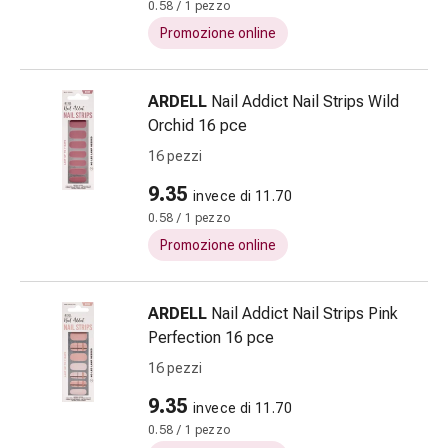
Sudorazione
0.58 / 1 pezzo
eccessiva
Promozione online
Impurità
della
pelle
ARDELL
Nail Addict Nail Strips Wild
Vesciche
Orchid 16 pce
da
16 pezzi
febbre
9.35
Eruzioni
invece di 11.70
cutanee
0.58 / 1 pezzo
Acne
Promozione online
Terapie
naturali
ARDELL
Nail Addict Nail Strips Pink
Trattamento
Perfection 16 pce
con
i
16 pezzi
fiori
9.35
invece di 11.70
di
0.58 / 1 pezzo
Bach