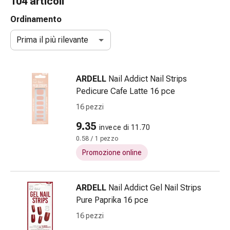
104 articoli
Strisce
di
Ordinamento
garza
Prima il più rilevante
Bendaggi
compressivi
Cerotti
ARDELL
Nail Addict Nail Strips
adesivi
Pedicure Cafe Latte 16 pce
Bende,
nastri
16 pezzi
e
9.35
invece di 11.70
accessori
0.58 / 1 pezzo
Bende
e
Promozione online
reti
tubolari
ARDELL
Nail Addict Gel Nail Strips
Materiali
Pure Paprika 16 pce
di
medicazione
16 pezzi
Ustioni