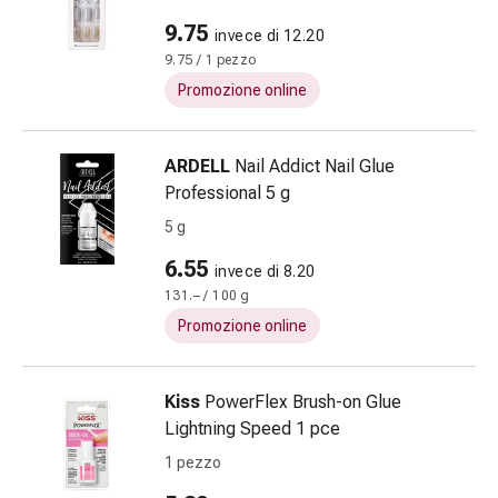
Antiallergico
9.75
invece di 12.20
La
9.75 / 1 pezzo
pelle
Naso
Promozione online
Stomaco
e
ARDELL
Nail Addict Nail Glue
intestino
Professional 5 g
Diarrea
Bruciore
5 g
di
6.55
invece di 8.20
stomaco
131.– / 100 g
Emorroidi
Promozione online
Nausea
e
vomito
Kiss
PowerFlex Brush-on Glue
Digestione,
Lightning Speed 1 pce
flatulenza
1 pezzo
e
gonfiore