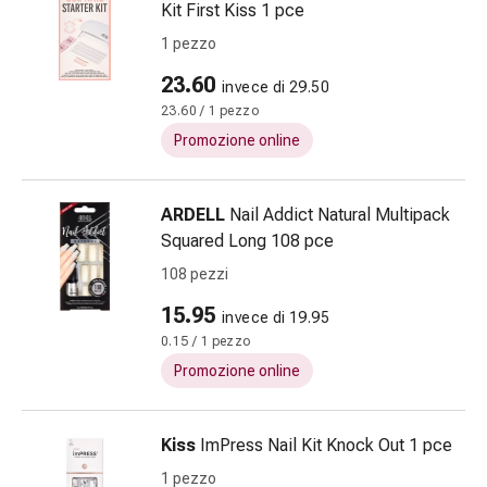
Cessazione
Kit First Kiss 1 pce
del
1 pezzo
fumo
Vene
23.60
invece di 29.50
Disturbi
23.60 / 1 pezzo
cardiaci
Promozione online
e
nervosi
Disturbi
ARDELL
Nail Addict Natural Multipack
della
Squared Long 108 pce
memoria
108 pezzi
e
15.95
della
invece di 19.95
concentrazione
0.15 / 1 pezzo
Allergie
Promozione online
e
febbre
Kiss
ImPress Nail Kit Knock Out 1 pce
da
fieno
1 pezzo