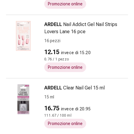
tissutale
Promozione online
Unguento
vescicante
Tamponi
ARDELL
Nail Addict Gel Nail Strips
medicali
Lovers Lane 16 pce
Occhi
16 pezzi
e
orecchie
12.15
invece di 15.20
Dolore
0.76 / 1 pezzo
all'orecchio
Promozione online
Igiene
dell'orecchio
Gocce
ARDELL
Clear Nail Gel 15 ml
oftalmiche
15 ml
Infiammazione
16.75
oculare
invece di 20.95
Medicazioni
111.67 / 100 ml
oftalmiche
Promozione online
Igiene