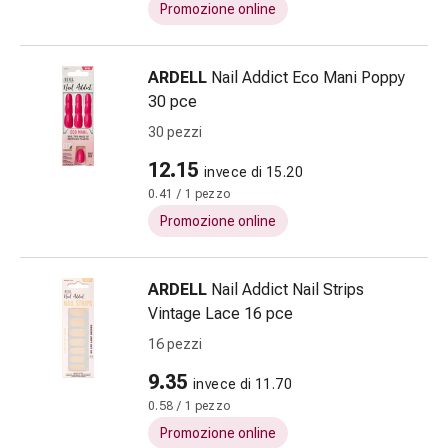
Gemmoterapia
Promozione online
Omeopatia
Fitoterapia
ARDELL
Nail Addict Eco Mani Poppy
Sali
30 pce
di
Schüssler
30 pezzi
Prodotti
12.15
invece di 15.20
spagirici
0.41 / 1 pezzo
Medicine
Promozione online
antroposofiche
Reni,
vescica
ARDELL
Nail Addict Nail Strips
e
Vintage Lace 16 pce
prostata
16 pezzi
Disturbi
urinari
9.35
invece di 11.70
Prostata
0.58 / 1 pezzo
Disturbi
Promozione online
ai