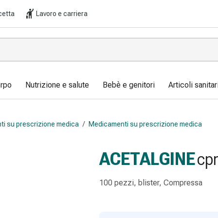
cetta
Lavoro e carriera
orpo
Nutrizione e salute
Bebè e genitori
Articoli sanita
i su prescrizione medica
/
Medicamenti su prescrizione medica
ACETALGINE
cpr
100 pezzi, blister, Compressa