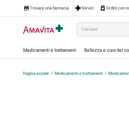
Medicamenti
Trovare una farmacia
Servizi
Ordini con ri
e
trattamenti
Lesioni
cutanee
e
cicatrici
Medicamenti e trattamenti
Bellezza e cura del c
Compresse
piegate
Bende
Pagina iniziale
/
Medicamenti e trattamenti
/
Medicament
elastiche
Medicazioni
per
le
dita
Cerotti
di
fissaggio