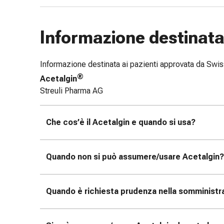
e
scottature
Informazione destinata 
Set
di
ricambio
Informazione destinata ai pazienti approvata da Sw
Medicazioni
®
Acetalgin
Unguenti
Streuli Pharma AG
e
disinfezione
delle
Che cos’è il Acetalgin e quando si usa?
ferite
Medicazioni
spray
Quando non si può assumere/usare Acetalgin?
Suture
cutanee
adesive
Quando è richiesta prudenza nella somministra
e
colla