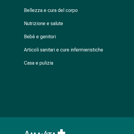
nasale
Bellezza e cura del corpo
Fazzoletti
per
Nutrizione e salute
il
viso
Bebè e genitori
Raffreddore
Cuore
Articoli sanitari e cure infermieristiche
e
circolazione
Casa e pulizia
sanguigna
Cuore
Calze
compressive
e
di
sostegno
Circolazione
sanguigna