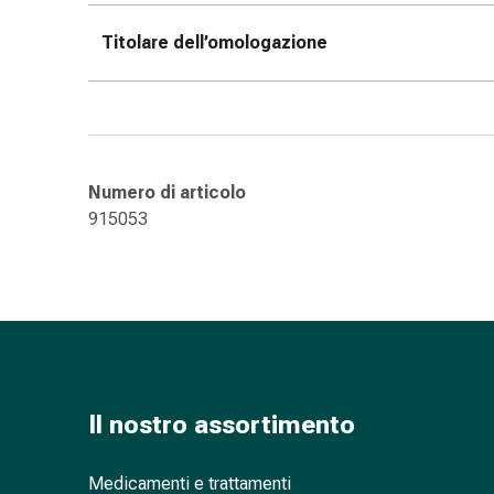
oculare
Influenza
Titolare dell’omologazione
e
raffreddore
Caramelle
per
la
Numero di articolo
tosse
915053
Mal
di
gola
Influenza
e
raffreddore
Tosse
Inalatori
Il nostro assortimento
e
accessori
Medicamenti e trattamenti
Doccia