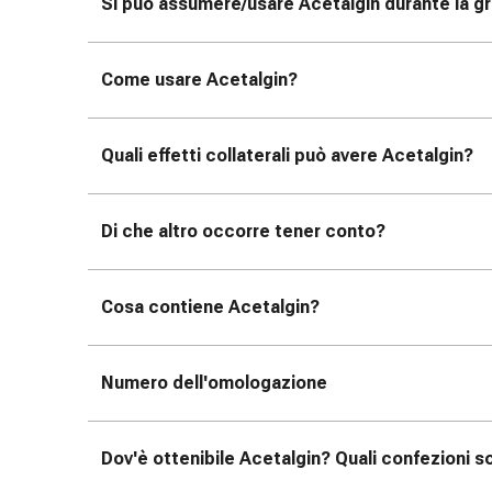
tissutale
Si può assumere/usare Acetalgin durante la gr
Unguento
vescicante
Come usare Acetalgin?
Tamponi
medicali
Occhi
Quali effetti collaterali può avere Acetalgin?
e
orecchie
Dolore
Di che altro occorre tener conto?
all'orecchio
Igiene
dell'orecchio
Cosa contiene Acetalgin?
Gocce
oftalmiche
Infiammazione
Numero dell'omologazione
oculare
Medicazioni
oftalmiche
Dov'è ottenibile Acetalgin? Quali confezioni so
Igiene