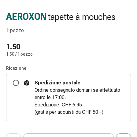
Strisce
di
AEROXON
tapette à mouches
garza
Bendaggi
1 pezzo
compressivi
Cerotti
1.50
adesivi
1.50 / 1 pezzo
Bende,
nastri
Ricezione
e
accessori
Spedizione postale
Bende
Ordine consegnato domani se effettuato
e
entro le 17:00.
reti
Spedizione: CHF 6.95
tubolari
(gratis per acquisti da CHF 50.–)
Materiali
di
medicazione
ProductDetailPage.Aria.AddToCartQuantityControlInst
Ustioni
Indicare il numero di unità di questo articolo da aggiungere al c
Ha raggiunto la quantità massima ordinabile per questo articol
Al momento non abbiamo altre unità di questo articolo in mag