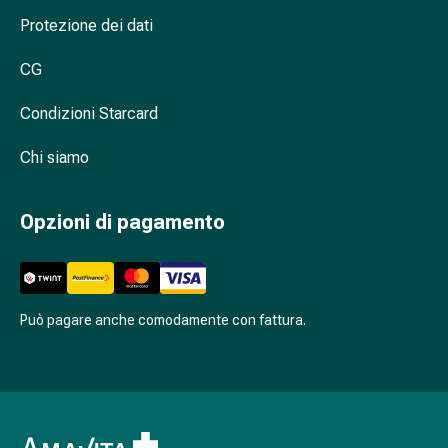
Cessazione
Protezione dei dati
del
fumo
CG
Vene
Disturbi
Condizioni Starcard
cardiaci
e
Chi siamo
nervosi
Disturbi
della
Opzioni di pagamento
memoria
e
della
concentrazione
Può pagare anche comodamente con fattura.
Allergie
e
febbre
da
fieno