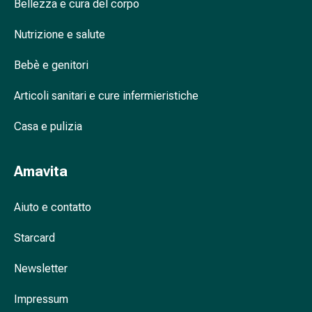
Bellezza e cura del corpo
nasale
Fazzoletti
Nutrizione e salute
per
il
Bebè e genitori
viso
Articoli sanitari e cure infermieristiche
Raffreddore
Cuore
Casa e pulizia
e
circolazione
sanguigna
Amavita
Cuore
Calze
Aiuto e contatto
compressive
e
Starcard
di
sostegno
Newsletter
Circolazione
sanguigna
Impressum