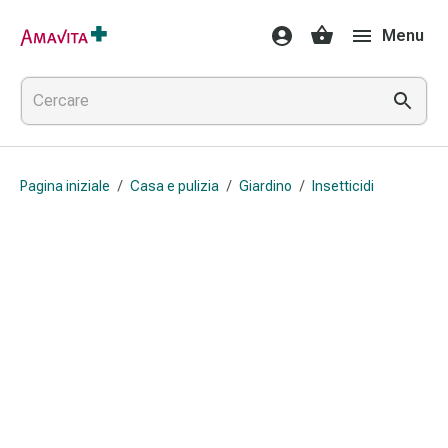
Medicamenti
Menu
e
trattamenti
Lesioni
cutanee
e
cicatrici
Pagina iniziale
/
Casa e pulizia
/
Giardino
/
Insetticidi
Compresse
piegate
Bende
elastiche
Medicazioni
per
le
dita
Cerotti
di
fissaggio