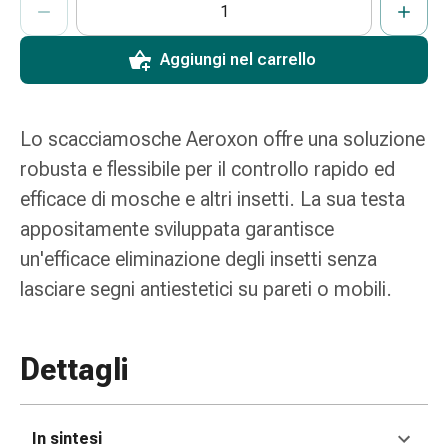
e
scottature
Aggiungi nel carrello
Set
di
ricambio
Lo scacciamosche Aeroxon offre una soluzione
Medicazioni
Unguenti
robusta e flessibile per il controllo rapido ed
e
efficace di mosche e altri insetti. La sua testa
disinfezione
appositamente sviluppata garantisce
delle
un'efficace eliminazione degli insetti senza
ferite
Medicazioni
lasciare segni antiestetici su pareti o mobili.
spray
Suture
cutanee
Dettagli
adesive
e
colla
In sintesi