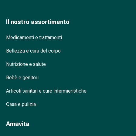
oculare
Influenza
e
Il nostro assortimento
raffreddore
Caramelle
Medicamenti e trattamenti
per
la
Bellezza e cura del corpo
tosse
Mal
Nutrizione e salute
di
gola
Bebè e genitori
Influenza
e
Articoli sanitari e cure infermieristiche
raffreddore
Casa e pulizia
Tosse
Inalatori
e
Amavita
accessori
Doccia