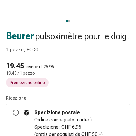
Strisce
di
garza
Bendaggi
compressivi
Beurer
pulsoximètre pour le doigt
Cerotti
adesivi
1 pezzo, PO 30
Bende,
nastri
19.45
invece di 25.95
e
19.45 / 1 pezzo
accessori
Promozione online
Bende
e
reti
Ricezione
tubolari
Spedizione postale
Materiali
Ordine consegnato martedì.
di
Spedizione: CHF 6.95
medicazione
(gratis per acquisti da CHF 50.–)
Ustioni