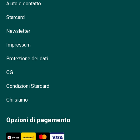
Aiuto e contatto
nasale
Fazzoletti
Starcard
per
il
Newsletter
viso
Raffreddore
Impressum
Cuore
e
Protezione dei dati
circolazione
CG
sanguigna
Cuore
Condizioni Starcard
Calze
compressive
Chi siamo
e
di
sostegno
Opzioni di pagamento
Circolazione
sanguigna