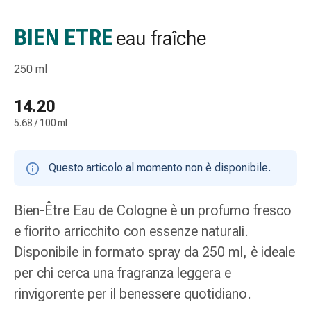
Strisce
di
BIEN ETRE
eau fraîche
garza
Bendaggi
250 ml
compressivi
Cerotti
14.20
adesivi
5.68 / 100 ml
Bende,
nastri
e
Questo articolo al momento non è disponibile.
accessori
Bende
e
Bien-Être Eau de Cologne è un profumo fresco
reti
e fiorito arricchito con essenze naturali.
tubolari
Disponibile in formato spray da 250 ml, è ideale
Materiali
per chi cerca una fragranza leggera e
di
medicazione
rinvigorente per il benessere quotidiano.
Ustioni