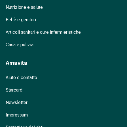
oculare
Nutrizione e salute
Influenza
e
Bebè e genitori
raffreddore
Caramelle
Articoli sanitari e cure infermieristiche
per
la
Casa e pulizia
tosse
Mal
Amavita
di
gola
Aiuto e contatto
Influenza
e
Starcard
raffreddore
Tosse
Newsletter
Inalatori
e
Impressum
accessori
Doccia