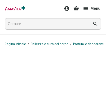
Medicamenti
Menu
e
trattamenti
Lesioni
cutanee
e
cicatrici
Pagina iniziale
/
Bellezza e cura del corpo
/
Profumi e deodoranti
Compresse
piegate
Bende
elastiche
Medicazioni
per
le
dita
Cerotti
di
fissaggio