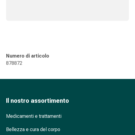
tissutale
Unguento
vescicante
Tamponi
medicali
Occhi
e
orecchie
Numero di articolo
Dolore
878872
all'orecchio
Igiene
dell'orecchio
Gocce
oftalmiche
Il nostro assortimento
Infiammazione
oculare
Medicamenti e trattamenti
Medicazioni
oftalmiche
Bellezza e cura del corpo
Igiene