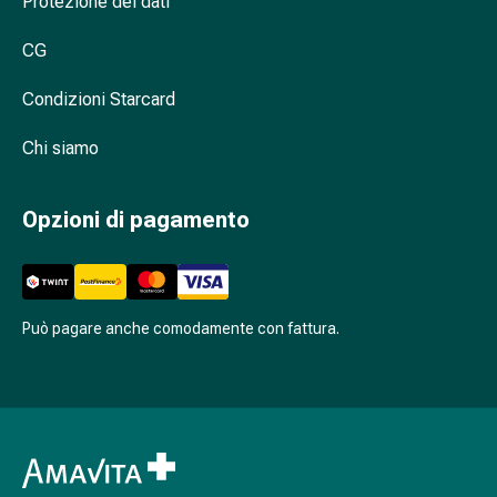
Protezione dei dati
nasale
Fazzoletti
CG
per
Condizioni Starcard
il
viso
Chi siamo
Raffreddore
Cuore
e
Opzioni di pagamento
circolazione
sanguigna
Cuore
Calze
Può pagare anche comodamente con fattura.
compressive
e
di
sostegno
Circolazione
sanguigna