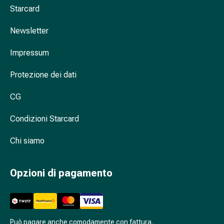
oculare
Starcard
Influenza
e
Newsletter
raffreddore
Impressum
Caramelle
per
Protezione dei dati
la
tosse
CG
Mal
di
Condizioni Starcard
gola
Influenza
Chi siamo
e
raffreddore
Opzioni di pagamento
Tosse
Inalatori
e
accessori
Doccia
Può pagare anche comodamente con fattura.