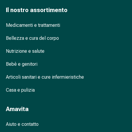
tissutale
Unguento
Il nostro assortimento
vescicante
Tamponi
Medicamenti e trattamenti
medicali
Occhi
Bellezza e cura del corpo
e
orecchie
Nutrizione e salute
Dolore
Bebè e genitori
all'orecchio
Igiene
Articoli sanitari e cure infermieristiche
dell'orecchio
Gocce
Casa e pulizia
oftalmiche
Infiammazione
oculare
Amavita
Medicazioni
oftalmiche
Aiuto e contatto
Igiene