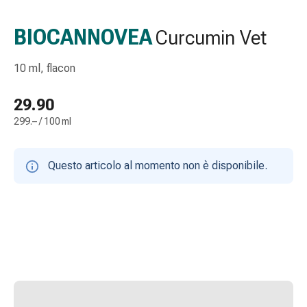
Strisce
di
BIOCANNOVEA
Curcumin Vet
garza
Bendaggi
10 ml, flacon
compressivi
Cerotti
29.90
adesivi
299.– / 100 ml
Bende,
nastri
e
Questo articolo al momento non è disponibile.
accessori
Bende
e
reti
tubolari
Materiali
di
medicazione
Ustioni