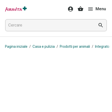
Medicamenti
Menu
e
trattamenti
Lesioni
cutanee
e
cicatrici
Pagina iniziale
/
Casa e pulizia
/
Prodotti per animali
/
Integratori
Compresse
piegate
Bende
elastiche
Medicazioni
per
le
dita
Cerotti
di
fissaggio