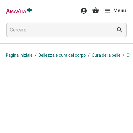
Medicamenti
Menu
e
trattamenti
Lesioni
cutanee
e
cicatrici
Pagina iniziale
/
Bellezza e cura del corpo
/
Cura della pelle
/
Cre
Compresse
piegate
Bende
elastiche
Medicazioni
per
le
dita
Cerotti
di
fissaggio