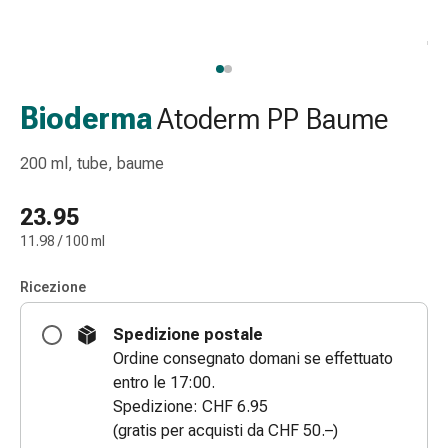
Strisce
di
garza
Bendaggi
compressivi
Bioderma
Atoderm PP Baume
Cerotti
adesivi
200 ml, tube, baume
Bende,
nastri
23.95
e
11.98 / 100 ml
accessori
Bende
Ricezione
e
reti
Spedizione postale
tubolari
Ordine consegnato domani se effettuato
Materiali
entro le 17:00.
di
Spedizione: CHF 6.95
medicazione
(gratis per acquisti da CHF 50.–)
Ustioni