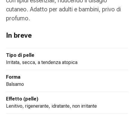
con lipidi essenziali, riducendo il disagio
tissutale
Unguento
cutaneo. Adatto per adulti e bambini, privo di
vescicante
profumo.
Tamponi
medicali
In breve
Occhi
e
orecchie
Tipo di pelle
Dolore
irritata, secca, a tendenza atopica
all'orecchio
Igiene
Forma
dell'orecchio
balsamo
Gocce
oftalmiche
Effetto (pelle)
Infiammazione
lenitivo, rigenerante, idratante, non irritante
oculare
Medicazioni
oftalmiche
Igiene