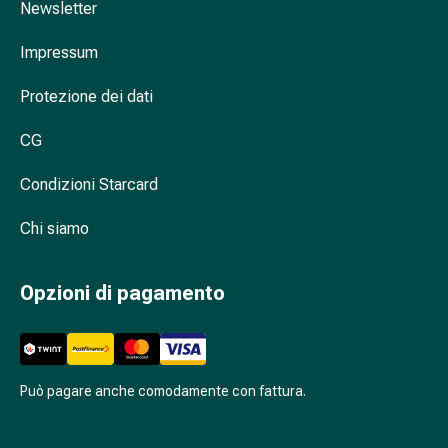
Newsletter
Antiallergico
La
Impressum
pelle
Naso
Protezione dei dati
Stomaco
e
CG
intestino
Diarrea
Condizioni Starcard
Bruciore
di
Chi siamo
stomaco
Emorroidi
Opzioni di pagamento
Nausea
e
vomito
Digestione,
Può pagare anche comodamente con fattura.
flatulenza
e
gonfiore