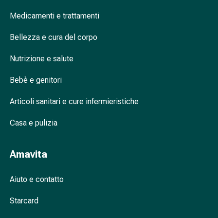
Cessazione
del
Medicamenti e trattamenti
fumo
Vene
Bellezza e cura del corpo
Disturbi
Nutrizione e salute
cardiaci
e
Bebè e genitori
nervosi
Disturbi
Articoli sanitari e cure infermieristiche
della
memoria
Casa e pulizia
e
della
Amavita
concentrazione
Allergie
e
Aiuto e contatto
febbre
da
Starcard
fieno