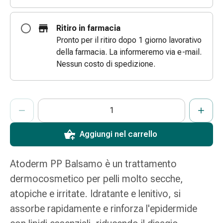
e
scottature
Ritiro in farmacia
Set
Pronto per il ritiro dopo 1 giorno lavorativo
di
della farmacia. La informeremo via e-mail.
ricambio
Nessun costo di spedizione.
Medicazioni
Unguenti
e
ProductDetailPage.Aria.AddToCartQuantityControlInst
Indicare il numero di unità di questo articolo da aggiungere al c
Ha raggiunto la quantità massima ordinabile per questo articol
Al momento non abbiamo altre unità di questo articolo in mag
disinfezione
delle
ferite
Aggiungi nel carrello
Medicazioni
spray
Atoderm PP Balsamo è un trattamento
Suture
cutanee
dermocosmetico per pelli molto secche,
adesive
atopiche e irritate. Idratante e lenitivo, si
e
assorbe rapidamente e rinforza l'epidermide
colla