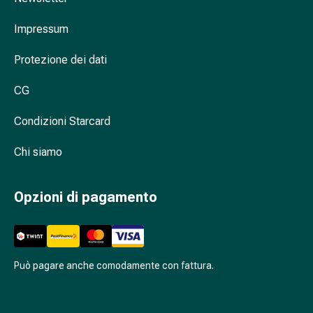
febbre
da
Impressum
fieno
Antiallergico
Protezione dei dati
La
CG
pelle
Naso
Condizioni Starcard
Stomaco
e
Chi siamo
intestino
Diarrea
Bruciore
Opzioni di pagamento
di
stomaco
Emorroidi
Nausea
Può pagare anche comodamente con fattura.
e
vomito
Digestione,