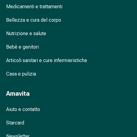
Cessazione
Medicamenti e trattamenti
del
fumo
Bellezza e cura del corpo
Vene
Coagulazione
Nutrizione e salute
del
sangue
Bebè e genitori
Disturbi
cardiaci
Articoli sanitari e cure infermieristiche
e
Casa e pulizia
nervosi
Disturbi
della
Amavita
memoria
e
Aiuto e contatto
della
concentrazione
Starcard
Allergie
e
Newsletter