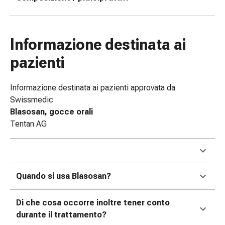
tissutale
Unguento
vescicante
Tamponi
Informazione destinata ai
medicali
pazienti
Occhi
e
orecchie
Informazione destinata ai pazienti approvata da
Dolore
Swissmedic
all'orecchio
Blasosan, gocce orali
Igiene
Tentan AG
dell'orecchio
Gocce
oftalmiche
Infiammazione
Quando si usa Blasosan?
oculare
Medicazioni
Di che cosa occorre inoltre tener conto
oftalmiche
durante il trattamento?
Igiene