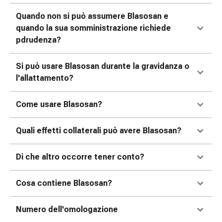
oculare
Quando non si può assumere Blasosan e
Influenza
quando la sua somministrazione richiede
e
pdrudenza?
raffreddore
Caramelle
per
Si può usare Blasosan durante la gravidanza o
la
l'allattamento?
tosse
Mal
Come usare Blasosan?
di
gola
Quali effetti collaterali può avere Blasosan?
Influenza
e
Di che altro occorre tener conto?
raffreddore
Tosse
Cosa contiene Blasosan?
Inalatori
e
accessori
Numero dell'omologazione
Doccia