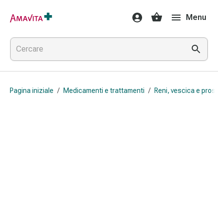
Medicamenti
Menu
e
trattamenti
Lesioni
cutanee
e
cicatrici
Pagina iniziale
/
Medicamenti e trattamenti
/
Reni, vescica e pros
Compresse
piegate
Bende
elastiche
Medicazioni
per
le
dita
Cerotti
di
fissaggio