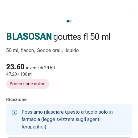
Strisce
di
garza
Bendaggi
compressivi
BLASOSAN
gouttes fl 50 ml
Cerotti
adesivi
50 ml, flacon, Gocce orali, liquido
Bende,
nastri
23.60
invece di 29.50
e
47.20 / 100 ml
accessori
Promozione online
Bende
e
reti
Ricezione
tubolari
Possiamo rilasciare questo articolo solo in
Materiali
farmacia (legge svizzera sugli agenti
di
terapeutici).
medicazione
Ustioni