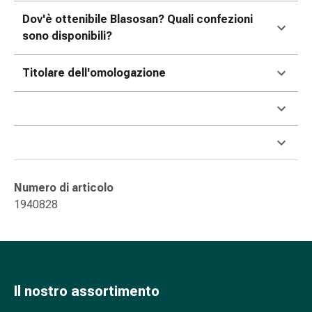
nasale
Dov'è ottenibile Blasosan? Quali confezioni
Fazzoletti
sono disponibili?
per
il
Titolare dell'omologazione
viso
Raffreddore
Cuore
e
circolazione
sanguigna
Cuore
Numero di articolo
Calze
1940828
compressive
e
di
sostegno
Circolazione
Il nostro assortimento
sanguigna