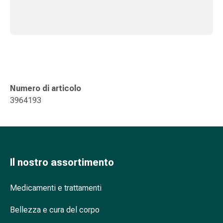
oculare
Influenza
e
raffreddore
Caramelle
per
la
Numero di articolo
tosse
3964193
Mal
di
gola
Influenza
e
raffreddore
Il nostro assortimento
Tosse
Inalatori
Medicamenti e trattamenti
e
accessori
Bellezza e cura del corpo
Doccia