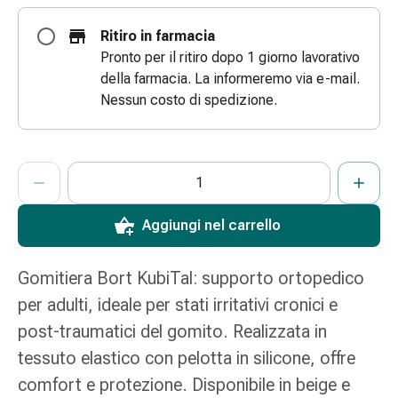
e
Ritiro in farmacia
scottature
Pronto per il ritiro dopo 1 giorno lavorativo
Set
della farmacia. La informeremo via e-mail.
di
Nessun costo di spedizione.
ricambio
Medicazioni
Unguenti
ProductDetailPage.Aria.AddToCartQuantityControlInst
e
Indicare il numero di unità di questo articolo da aggiungere al c
Ha raggiunto la quantità massima ordinabile per questo articol
Al momento non abbiamo altre unità di questo articolo in mag
disinfezione
delle
Aggiungi nel carrello
ferite
Medicazioni
spray
Gomitiera Bort KubiTal: supporto ortopedico
Suture
per adulti, ideale per stati irritativi cronici e
cutanee
post-traumatici del gomito. Realizzata in
adesive
tessuto elastico con pelotta in silicone, offre
e
colla
comfort e protezione. Disponibile in beige e