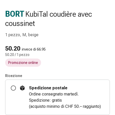
Strisce
di
BORT
KubiTal coudière avec
garza
coussinet
Bendaggi
compressivi
Cerotti
1 pezzo, M, beige
adesivi
Bende,
50.20
invece di 66.95
nastri
50.20 / 1 pezzo
e
Promozione online
accessori
Bende
Ricezione
e
reti
Spedizione postale
tubolari
Ordine consegnato martedì.
Materiali
Spedizione: gratis
di
(acquisto minimo di CHF 50.– raggiunto)
medicazione
Ustioni