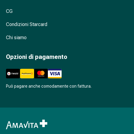
Cessazione
del
CG
fumo
Vene
Condizioni Starcard
Coagulazione
del
Chi siamo
sangue
Disturbi
Opzioni di pagamento
cardiaci
e
nervosi
Disturbi
Può pagare anche comodamente con fattura.
della
memoria
e
della
concentrazione
Allergie
e