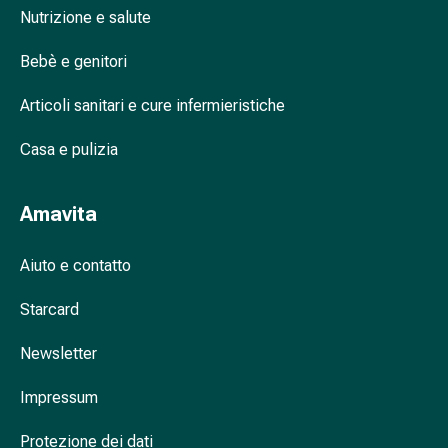
Nutrizione e salute
nasale
Fazzoletti
Bebè e genitori
per
il
Articoli sanitari e cure infermieristiche
viso
Raffreddore
Casa e pulizia
Cuore
e
circolazione
Amavita
sanguigna
Cuore
Aiuto e contatto
Calze
compressive
Starcard
e
Newsletter
di
sostegno
Impressum
Circolazione
sanguigna
Protezione dei dati