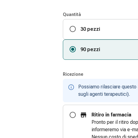
Quantità
30 pezzi
90 pezzi
Ricezione
Possiamo rilasciare questo 
sugli agenti terapeutici).
Ritiro in farmacia
Pronto per il ritiro do
informeremo via e-mai
Nessun costo di sped