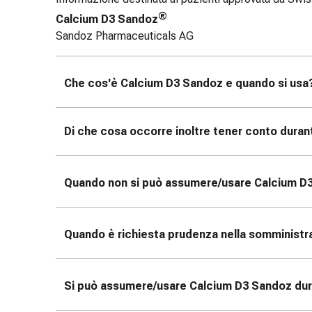
tissutale
®
Unguento
Calcium D3 Sandoz
vescicante
Sandoz Pharmaceuticals AG
Tamponi
medicali
Che cos'è Calcium D3 Sandoz
e quando si usa
Occhi
e
orecchie
Di che cosa occorre inoltre tener conto duran
Dolore
all'orecchio
Igiene
Quando non si può assumere/usare Calcium D
dell'orecchio
Gocce
oftalmiche
Quando è richiesta prudenza nella somministr
Infiammazione
oculare
Medicazioni
oftalmiche
Si può assumere/usare Calcium D3 Sandoz
dur
Igiene