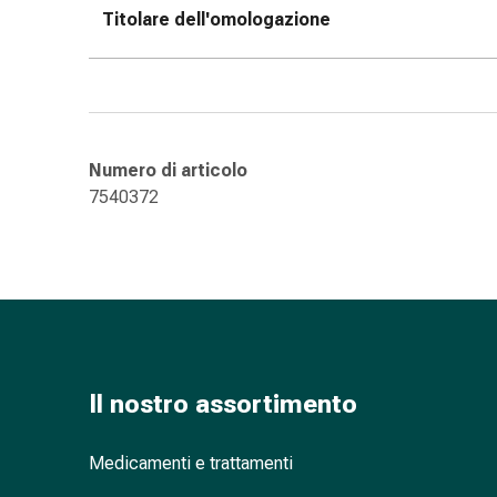
Titolare dell'omologazione
nasale
Fazzoletti
per
il
viso
Raffreddore
Numero di articolo
Cuore
7540372
e
circolazione
sanguigna
Cuore
Calze
compressive
e
di
Il nostro assortimento
sostegno
Circolazione
Medicamenti e trattamenti
sanguigna