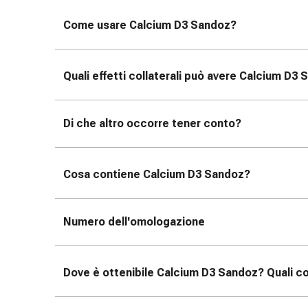
oculare
Influenza
Come usare Calcium D3 Sandoz
?
e
raffreddore
Caramelle
Quali effetti collaterali può avere Calcium D3
per
la
tosse
Di che altro occorre tener conto?
Mal
di
gola
Cosa contiene Calcium D3 Sandoz
?
Influenza
e
raffreddore
Numero dell'omologazione
Tosse
Inalatori
e
Dove è ottenibile Calcium D3 Sandoz
? Quali c
accessori
Doccia