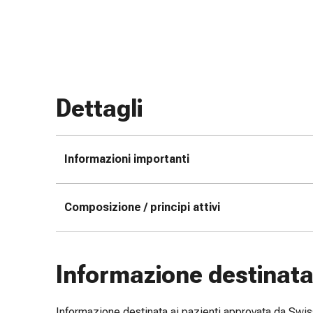
e
scottature
Set
di
ricambio
Medicazioni
Dettagli
Unguenti
e
disinfezione
Informazioni importanti
delle
ferite
Medicazioni
Composizione / principi attivi
spray
Suture
cutanee
adesive
Informazione destinata 
e
colla
Informazione destinata ai pazienti approvata da Sw