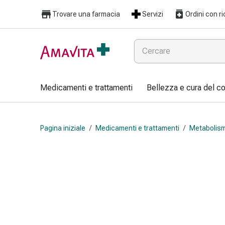
Medicamenti
Trovare una farmacia
Servizi
Ordini con ri
e
trattamenti
Lesioni
cutanee
e
cicatrici
Medicamenti e trattamenti
Bellezza e cura del c
Compresse
piegate
Bende
Pagina iniziale
/
Medicamenti e trattamenti
/
Metabolis
elastiche
Medicazioni
per
le
dita
Cerotti
di
fissaggio