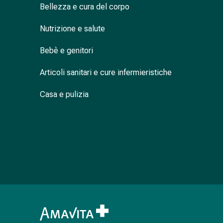
Cessazione
Bellezza e cura del corpo
del
fumo
Nutrizione e salute
Vene
Disturbi
Bebè e genitori
cardiaci
Articoli sanitari e cure infermieristiche
e
nervosi
Casa e pulizia
Disturbi
della
memoria
e
della
concentrazione
Allergie
e
febbre
da
fieno