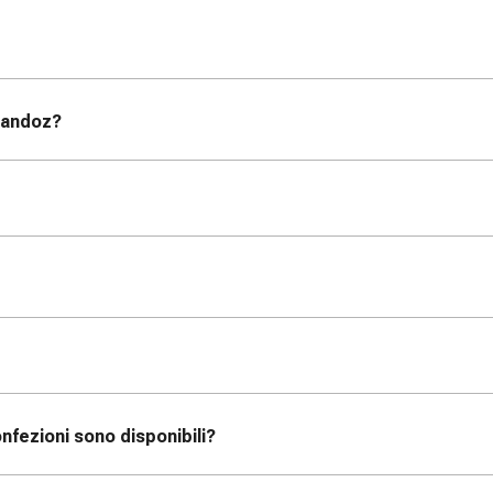
 Sandoz
?
onfezioni sono disponibili?