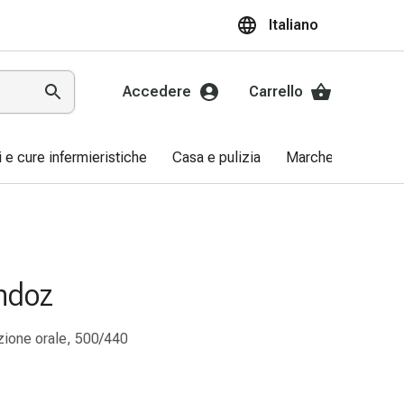
Italiano
Accedere
Carrello
ri e cure infermieristiche
Casa e pulizia
Marche
Promo
ndoz
zione orale, 500/440