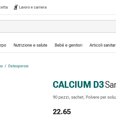
cetta
Lavoro e carriera
orpo
Nutrizione e salute
Bebè e genitori
Articoli sanita
mo
/
Osteoporosi
CALCIUM D3
Sa
90 pezzi, sachet, Polvere per solu
22.65