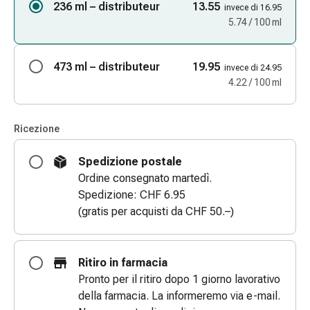
236 ml – distributeur
13.55
invece di 16.95
e
5.74 / 100 ml
scottature
Set
di
473 ml – distributeur
19.95
invece di 24.95
ricambio
4.22 / 100 ml
Medicazioni
Unguenti
e
Ricezione
disinfezione
Spedizione postale
delle
Ordine consegnato martedì.
ferite
Spedizione: CHF 6.95
Medicazioni
(gratis per acquisti da CHF 50.–)
spray
Suture
cutanee
adesive
Ritiro in farmacia
e
Pronto per il ritiro dopo 1 giorno lavorativo
colla
della farmacia. La informeremo via e-mail.