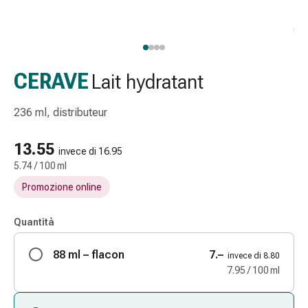
Strisce
di
garza
Bendaggi
compressivi
CERAVE
Lait hydratant
Cerotti
adesivi
236 ml, distributeur
Bende,
nastri
13.55
invece di 16.95
e
5.74 / 100 ml
accessori
Promozione online
Bende
e
reti
Quantità
tubolari
88 ml – flacon
Materiali
7.–
invece di 8.80
di
7.95 / 100 ml
medicazione
Ustioni