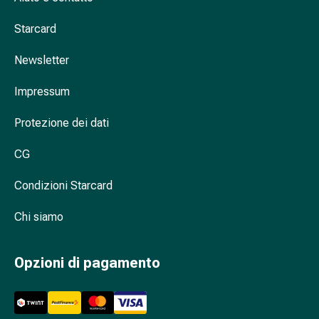
Antiallergico
La
Starcard
pelle
Naso
Newsletter
Stomaco
Impressum
e
intestino
Protezione dei dati
Diarrea
Bruciore
CG
di
stomaco
Condizioni Starcard
Emorroidi
Nausea
Chi siamo
e
vomito
Opzioni di pagamento
Digestione,
flatulenza
e
gonfiore