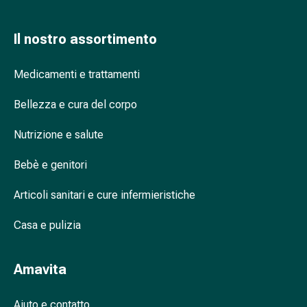
Cessazione
del
fumo
Il nostro assortimento
Vene
Disturbi
Medicamenti e trattamenti
cardiaci
e
Bellezza e cura del corpo
nervosi
Disturbi
Nutrizione e salute
della
Bebè e genitori
memoria
e
Articoli sanitari e cure infermieristiche
della
concentrazione
Casa e pulizia
Allergie
e
febbre
Amavita
da
fieno
Aiuto e contatto