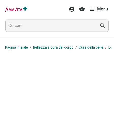
Medicamenti
Menu
e
trattamenti
Lesioni
cutanee
e
cicatrici
Pagina iniziale
/
Bellezza e cura del corpo
/
Cura della pelle
/
Loz
Compresse
piegate
Bende
elastiche
Medicazioni
per
le
dita
Cerotti
di
fissaggio