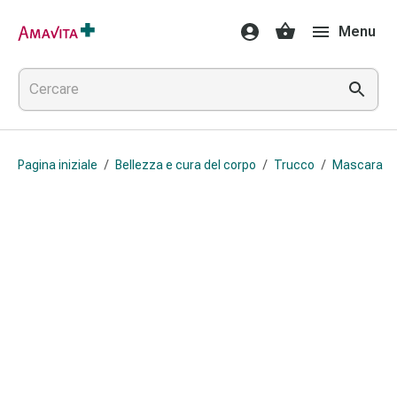
Medicamenti
Menu
e
trattamenti
Lesioni
cutanee
e
cicatrici
Pagina iniziale
/
Bellezza e cura del corpo
/
Trucco
/
Mascara
Compresse
piegate
Bende
elastiche
Medicazioni
per
le
dita
Cerotti
di
fissaggio