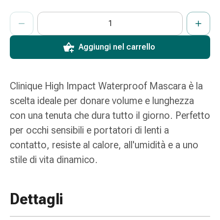
e
ProductDetailPage.Aria.AddToCartQuantityControlInst
Indicare il numero di unità di questo articolo da aggiungere al c
Ha raggiunto la quantità massima ordinabile per questo articol
Al momento non abbiamo altre unità di questo articolo in mag
scottature
Set
di
Aggiungi nel carrello
ricambio
Medicazioni
Unguenti
Clinique High Impact Waterproof Mascara è la
e
scelta ideale per donare volume e lunghezza
disinfezione
con una tenuta che dura tutto il giorno. Perfetto
delle
ferite
per occhi sensibili e portatori di lenti a
Medicazioni
contatto, resiste al calore, all'umidità e a uno
spray
stile di vita dinamico.
Suture
cutanee
adesive
Dettagli
e
colla