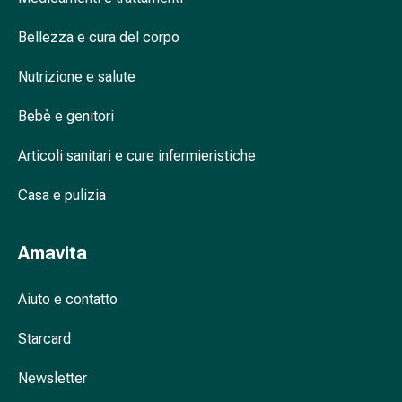
nasale
Bellezza e cura del corpo
Fazzoletti
per
Nutrizione e salute
il
viso
Bebè e genitori
Raffreddore
Cuore
Articoli sanitari e cure infermieristiche
e
circolazione
Casa e pulizia
sanguigna
Cuore
Amavita
Calze
compressive
e
Aiuto e contatto
di
Starcard
sostegno
Circolazione
Newsletter
sanguigna