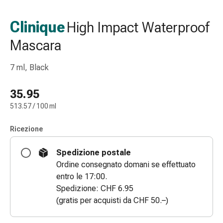
Strisce
di
Clinique
High Impact Waterproof
garza
Mascara
Bendaggi
compressivi
Cerotti
7 ml, Black
adesivi
Bende,
35.95
nastri
513.57 / 100 ml
e
accessori
Ricezione
Bende
e
Spedizione postale
reti
Ordine consegnato domani se effettuato
tubolari
entro le 17:00.
Materiali
Spedizione: CHF 6.95
di
(gratis per acquisti da CHF 50.–)
medicazione
Ustioni