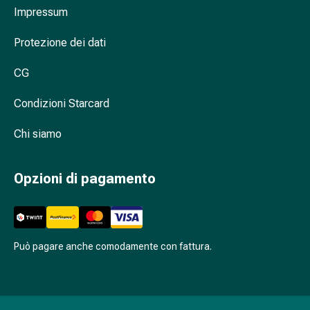
Cessazione
Impressum
del
fumo
Protezione dei dati
Vene
Disturbi
CG
cardiaci
e
Condizioni Starcard
nervosi
Chi siamo
Disturbi
della
memoria
Opzioni di pagamento
e
della
concentrazione
Allergie
Può pagare anche comodamente con fattura.
e
febbre
da
fieno