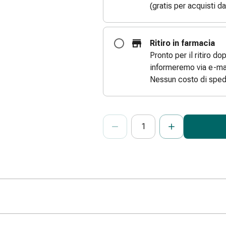
(gratis per acquisti d
Ritiro in farmacia
Pronto per il ritiro do
informeremo via e-mai
Nessun costo di sped
ProductDetailPage.Aria.Add
Indicare il numero di unità di questo
Ha raggiunto la quantità massima or
Al momento non abbiamo altre unità