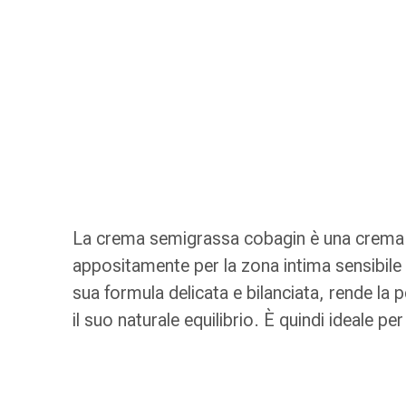
Strisce
di
garza
Bendaggi
compressivi
Cerotti
adesivi
Bende,
nastri
e
accessori
La crema semigrassa cobagin è una crema c
Bende
appositamente per la zona intima sensibile 
e
sua formula delicata e bilanciata, rende la 
reti
tubolari
il suo naturale equilibrio. È quindi ideale pe
Materiali
di
medicazione
Ustioni