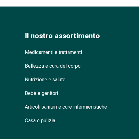
nasale
Fazzoletti
per
il
Il nostro assortimento
viso
Raffreddore
Cuore
Medicamenti e trattamenti
e
circolazione
Bellezza e cura del corpo
sanguigna
Nutrizione e salute
Cuore
Calze
Bebè e genitori
compressive
e
Articoli sanitari e cure infermieristiche
di
sostegno
Casa e pulizia
Circolazione
sanguigna