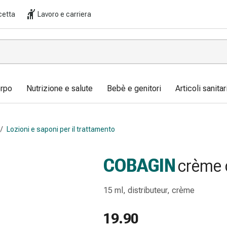
cetta
Lavoro e carriera
orpo
Nutrizione e salute
Bebè e genitori
Articoli sanita
/
Lozioni e saponi per il trattamento
COBAGIN
crème 
15 ml, distributeur, crème
19.90