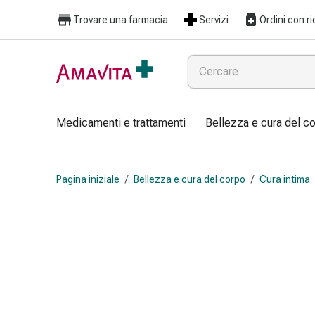
Medicamenti
Trovare una farmacia
Servizi
Ordini con ri
e
trattamenti
Lesioni
cutanee
e
cicatrici
Medicamenti e trattamenti
Bellezza e cura del c
Compresse
piegate
Bende
Pagina iniziale
/
Bellezza e cura del corpo
/
Cura intima
elastiche
Medicazioni
per
le
dita
Cerotti
di
fissaggio