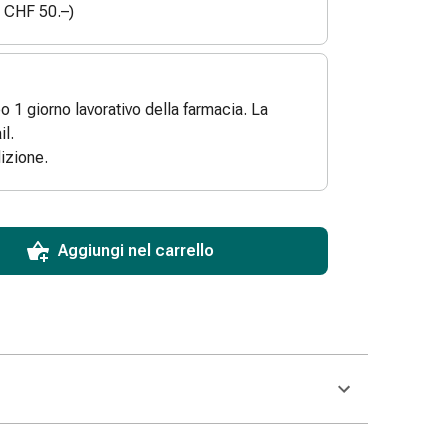
a CHF 50.–)
po 1 giorno lavorativo della farmacia. La
l.
izione.
ToCartQuantityControlInstruction
 articolo da aggiungere al carrello.
dinabile per questo articolo.
 di questo articolo in magazzino.
Aggiungi nel carrello