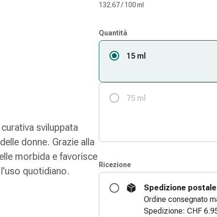
132.67 / 100 ml
Quantità
15 ml
75 ml
urativa sviluppata
delle donne. Grazie alla
pelle morbida e favorisce
Ricezione
r l'uso quotidiano.
Spedizione postale
Ordine consegnato ma
Spedizione: CHF 6.9