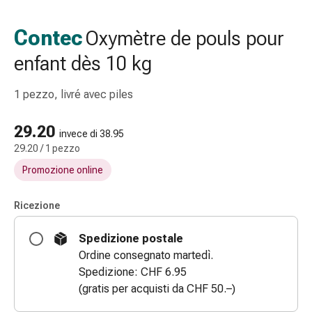
Strisce
di
Contec
Oxymètre de pouls pour
garza
enfant dès 10 kg
Bendaggi
compressivi
Cerotti
1 pezzo, livré avec piles
adesivi
Bende,
29.20
invece di 38.95
nastri
29.20 / 1 pezzo
e
Promozione online
accessori
Bende
Ricezione
e
reti
Spedizione postale
tubolari
Ordine consegnato martedì.
Materiali
Spedizione: CHF 6.95
di
(gratis per acquisti da CHF 50.–)
medicazione
Ustioni