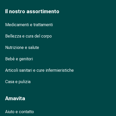
oculare
Influenza
Il nostro assortimento
e
raffreddore
Medicamenti e trattamenti
Caramelle
per
Bellezza e cura del corpo
la
tosse
Nutrizione e salute
Mal
di
Bebè e genitori
gola
Articoli sanitari e cure infermieristiche
Influenza
e
Casa e pulizia
raffreddore
Tosse
Inalatori
Amavita
e
accessori
Aiuto e contatto
Doccia