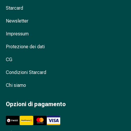
nasale
Starcard
Fazzoletti
per
Newsletter
il
viso
Impressum
Raffreddore
Protezione dei dati
Cuore
e
CG
circolazione
sanguigna
Condizioni Starcard
Cuore
Calze
Chi siamo
compressive
e
Opzioni di pagamento
di
sostegno
Circolazione
sanguigna