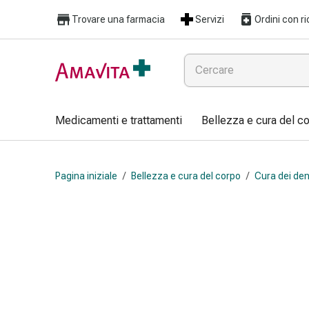
Medicamenti
Trovare una farmacia
Servizi
Ordini con ri
e
trattamenti
Lesioni
cutanee
e
cicatrici
Medicamenti e trattamenti
Bellezza e cura del c
Compresse
piegate
Bende
Pagina iniziale
/
Bellezza e cura del corpo
/
Cura dei den
elastiche
Medicazioni
per
le
dita
Cerotti
di
fissaggio