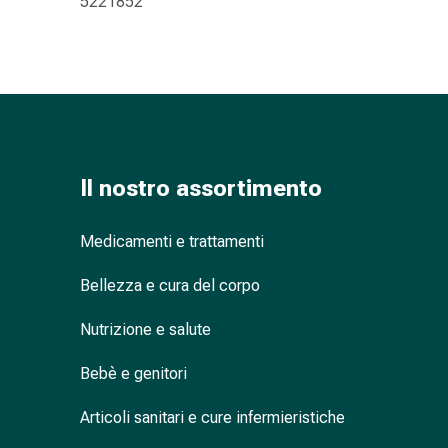
5221852
oculare
Influenza
e
raffreddore
Caramelle
per
la
tosse
Il nostro assortimento
Mal
di
Medicamenti e trattamenti
gola
Influenza
Bellezza e cura del corpo
e
raffreddore
Nutrizione e salute
Tosse
Inalatori
Bebè e genitori
e
Articoli sanitari e cure infermieristiche
accessori
Doccia