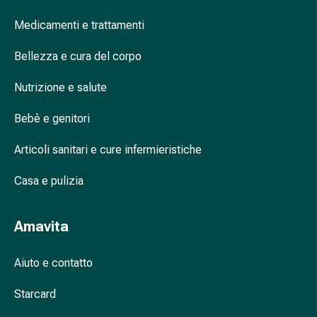
oculare
Influenza
Medicamenti e trattamenti
e
Bellezza e cura del corpo
raffreddore
Caramelle
Nutrizione e salute
per
la
Bebè e genitori
tosse
Mal
Articoli sanitari e cure infermieristiche
di
gola
Casa e pulizia
Influenza
e
Amavita
raffreddore
Tosse
Inalatori
Aiuto e contatto
e
Starcard
accessori
Doccia