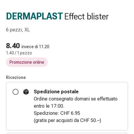
Strisce
di
DERMAPLAST
Effect blister
garza
Bendaggi
6 pezzi, XL
compressivi
Cerotti
8.40
adesivi
invece di 11.20
1.40 / 1 pezzo
Bende,
nastri
Promozione online
e
accessori
Ricezione
Bende
e
Spedizione postale
reti
Ordine consegnato domani se effettuato
tubolari
entro le 17:00.
Materiali
Spedizione: CHF 6.95
di
(gratis per acquisti da CHF 50.–)
medicazione
Ustioni