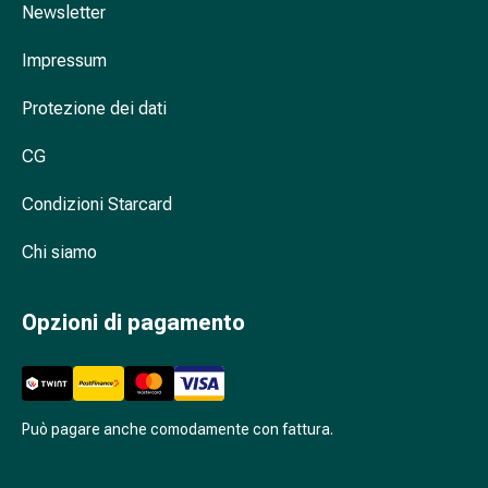
Newsletter
nasale
Fazzoletti
Impressum
per
il
Protezione dei dati
viso
Raffreddore
CG
Cuore
e
Condizioni Starcard
circolazione
Chi siamo
sanguigna
Cuore
Calze
Opzioni di pagamento
compressive
e
di
sostegno
Può pagare anche comodamente con fattura.
Circolazione
sanguigna