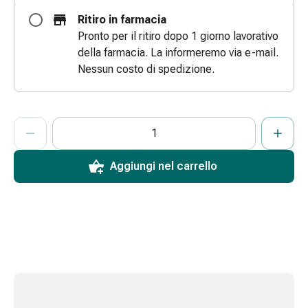
e
Ritiro in farmacia
scottature
Pronto per il ritiro dopo 1 giorno lavorativo
Set
della farmacia. La informeremo via e-mail.
di
Nessun costo di spedizione.
ricambio
Medicazioni
Unguenti
ProductDetailPage.Aria.AddToCartQuantityControlInst
Indicare il numero di unità di questo articolo da aggiungere al c
Ha raggiunto la quantità massima ordinabile per questo articol
Al momento non abbiamo altre unità di questo articolo in mag
e
disinfezione
delle
Aggiungi nel carrello
ferite
Medicazioni
spray
Suture
cutanee
adesive
e
colla