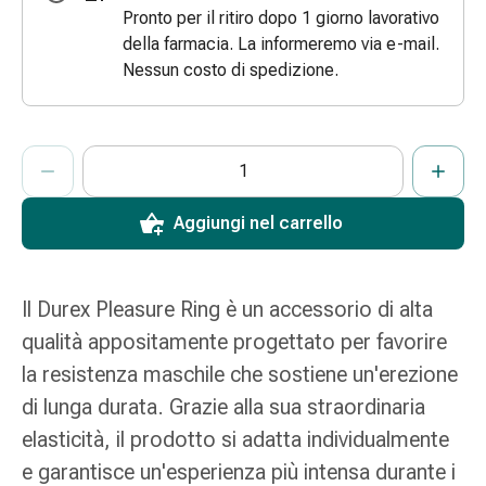
Pronto per il ritiro dopo 1 giorno lavorativo
e
della farmacia. La informeremo via e-mail.
scottature
Nessun costo di spedizione.
Set
di
ricambio
ProductDetailPage.Aria.AddToCartQuantityControlInst
Medicazioni
Indicare il numero di unità di questo articolo da aggiungere al c
Ha raggiunto la quantità massima ordinabile per questo articol
Al momento non abbiamo altre unità di questo articolo in mag
Unguenti
e
Aggiungi nel carrello
disinfezione
delle
ferite
Il Durex Pleasure Ring è un accessorio di alta
Medicazioni
spray
qualità appositamente progettato per favorire
Suture
la resistenza maschile che sostiene un'erezione
cutanee
di lunga durata. Grazie alla sua straordinaria
adesive
elasticità, il prodotto si adatta individualmente
e
colla
e garantisce un'esperienza più intensa durante i