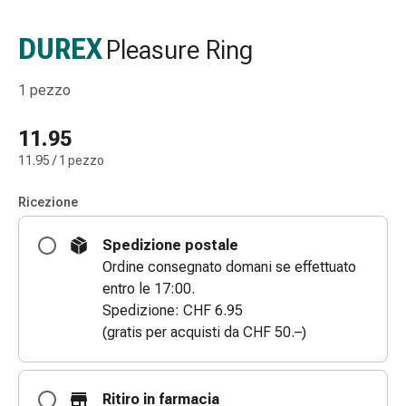
Strisce
di
DUREX
Pleasure Ring
garza
Bendaggi
1 pezzo
compressivi
Cerotti
11.95
adesivi
11.95 / 1 pezzo
Bende,
nastri
Ricezione
e
accessori
Spedizione postale
Bende
Ordine consegnato domani se effettuato
e
entro le 17:00.
reti
Spedizione: CHF 6.95
tubolari
(gratis per acquisti da CHF 50.–)
Materiali
di
medicazione
Ritiro in farmacia
Ustioni