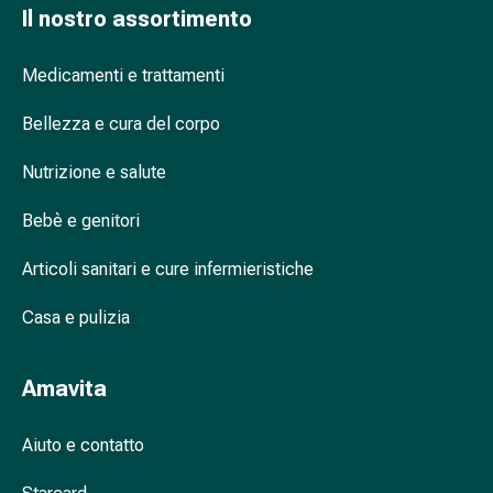
Il nostro assortimento
nasale
Fazzoletti
per
Medicamenti e trattamenti
il
Bellezza e cura del corpo
viso
Raffreddore
Nutrizione e salute
Cuore
e
Bebè e genitori
circolazione
sanguigna
Articoli sanitari e cure infermieristiche
Cuore
Calze
Casa e pulizia
compressive
e
Amavita
di
sostegno
Circolazione
Aiuto e contatto
sanguigna