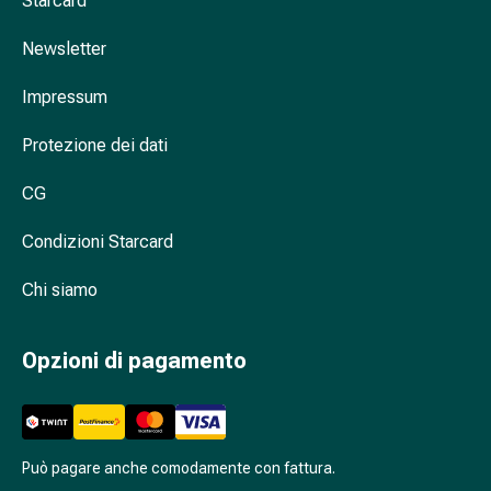
Starcard
Cessazione
del
Newsletter
fumo
Vene
Impressum
Disturbi
cardiaci
Protezione dei dati
e
nervosi
CG
Disturbi
della
Condizioni Starcard
memoria
Chi siamo
e
della
concentrazione
Opzioni di pagamento
Allergie
e
febbre
da
Può pagare anche comodamente con fattura.
fieno