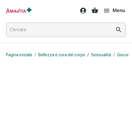
Medicamenti
Menu
e
trattamenti
Lesioni
cutanee
e
cicatrici
Pagina iniziale
/
Bellezza e cura del corpo
/
Sessualità
/
Giocatto
Compresse
piegate
Bende
elastiche
Medicazioni
per
le
dita
Cerotti
di
fissaggio