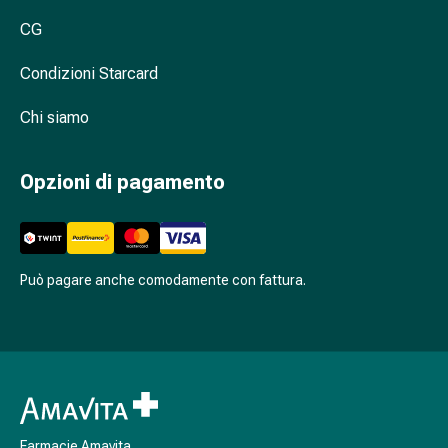
Cessazione
del
CG
fumo
Condizioni Starcard
Vene
Disturbi
Chi siamo
cardiaci
e
nervosi
Opzioni di pagamento
Disturbi
della
memoria
e
Può pagare anche comodamente con fattura.
della
concentrazione
Allergie
e
febbre
da
fieno
Farmacie Amavita