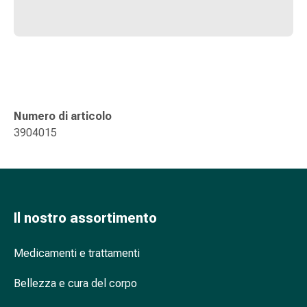
oculare
Influenza
e
raffreddore
Caramelle
per
la
Numero di articolo
tosse
3904015
Mal
di
gola
Influenza
e
Il nostro assortimento
raffreddore
Tosse
Medicamenti e trattamenti
Inalatori
e
Bellezza e cura del corpo
accessori
Doccia