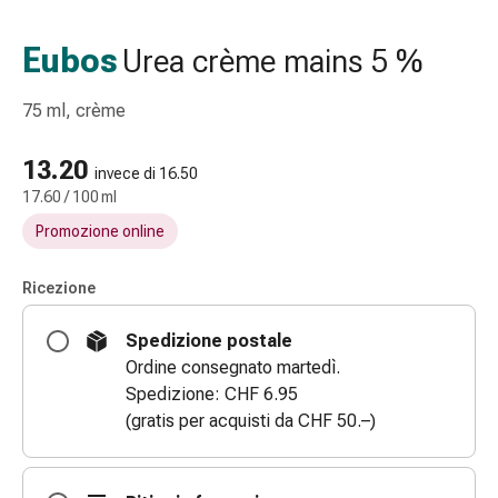
Strisce
di
Eubos
Urea crème mains 5 %
garza
Bendaggi
75 ml, crème
compressivi
Cerotti
13.20
adesivi
invece di 16.50
17.60 / 100 ml
Bende,
nastri
Promozione online
e
accessori
Ricezione
Bende
e
Spedizione postale
reti
Ordine consegnato martedì.
tubolari
Spedizione: CHF 6.95
Materiali
(gratis per acquisti da CHF 50.–)
di
medicazione
Ustioni