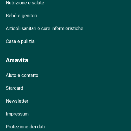
Nutrizione e salute
nasale
Fazzoletti
Bebè e genitori
per
il
Articoli sanitari e cure infermieristiche
viso
Raffreddore
Casa e pulizia
Cuore
e
Amavita
circolazione
sanguigna
Aiuto e contatto
Cuore
Calze
Starcard
compressive
e
Newsletter
di
sostegno
Impressum
Circolazione
sanguigna
Protezione dei dati