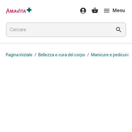
Medicamenti
Menu
e
trattamenti
Lesioni
cutanee
e
cicatrici
Pagina iniziale
/
Bellezza e cura del corpo
/
Manicure e pedicure
Compresse
piegate
Bende
elastiche
Medicazioni
per
le
dita
Cerotti
di
fissaggio