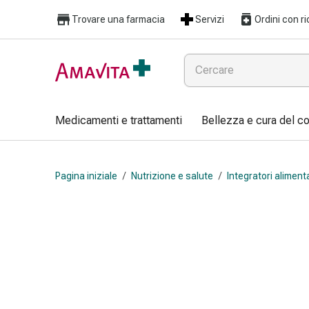
Medicamenti
Trovare una farmacia
Servizi
Ordini con ri
e
trattamenti
Lesioni
cutanee
e
cicatrici
Medicamenti e trattamenti
Bellezza e cura del c
Compresse
piegate
Bende
Pagina iniziale
/
Nutrizione e salute
/
Integratori aliment
elastiche
Medicazioni
per
le
dita
Cerotti
di
fissaggio