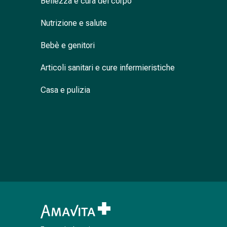
Bellezza e cura del corpo
Cessazione
del
Nutrizione e salute
fumo
Vene
Bebè e genitori
Disturbi
cardiaci
Articoli sanitari e cure infermieristiche
e
nervosi
Casa e pulizia
Disturbi
della
memoria
e
della
concentrazione
Allergie
e
febbre
da
fieno