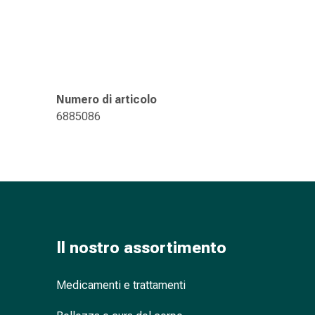
nasale
Fazzoletti
per
il
viso
Raffreddore
Numero di articolo
Cuore
6885086
e
circolazione
sanguigna
Cuore
Calze
compressive
e
Il nostro assortimento
di
sostegno
Circolazione
Medicamenti e trattamenti
sanguigna