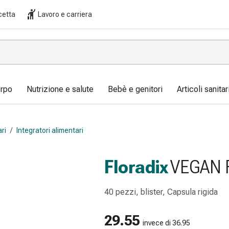
cetta
Lavoro e carriera
orpo
Nutrizione e salute
Bebè e genitori
Articoli sanita
ari
/
Integratori alimentari
Floradix
VEGAN F
40 pezzi, blister, Capsula rigida
29.55
invece di 36.95