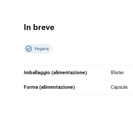
e
scottature
Set
In breve
di
ricambio
Medicazioni
Unguenti
Vegana
e
disinfezione
delle
Imballaggio (alimentazione)
blister
ferite
Medicazioni
Forma (alimentazione)
capsula
spray
Suture
cutanee
adesive
e
colla