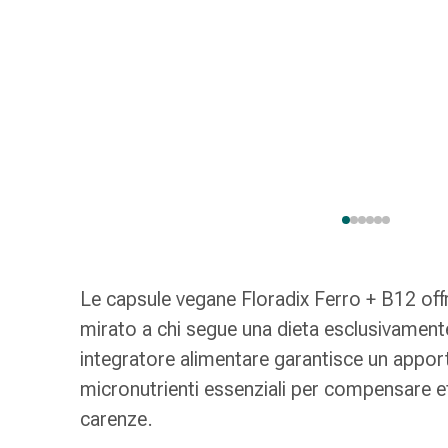
Strisce
di
garza
Bendaggi
compressivi
Cerotti
adesivi
Bende,
nastri
e
accessori
Bende
Le capsule vegane Floradix Ferro + B12 of
e
reti
mirato a chi segue una dieta esclusivament
tubolari
integratore alimentare garantisce un appor
Materiali
micronutrienti essenziali per compensare e
di
carenze.
medicazione
Ustioni