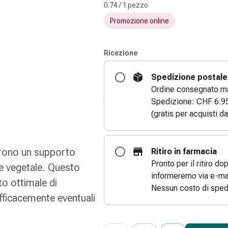
0.74 / 1 pezzo
Promozione online
Ricezione
Spedizione postale
Ordine consegnato ma
Spedizione: CHF 6.9
(gratis per acquisti d
frono un supporto
Ritiro in farmacia
Pronto per il ritiro do
e vegetale. Questo
informeremo via e-mai
to ottimale di
Nessun costo di sped
fficacemente eventuali
ProductDetailPage.Aria.Add
Indicare il numero di unità di questo
Ha raggiunto la quantità massima or
Al momento non abbiamo altre unità