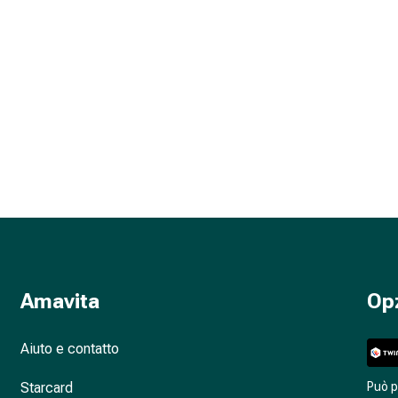
Amavita
Op
Aiuto e contatto
Starcard
Può 