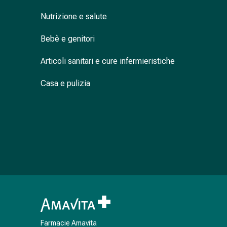
Cessazione
del
Nutrizione e salute
fumo
Vene
Bebè e genitori
Disturbi
Articoli sanitari e cure infermieristiche
cardiaci
e
Casa e pulizia
nervosi
Disturbi
della
memoria
e
della
concentrazione
Allergie
e
febbre
da
fieno
Farmacie Amavita