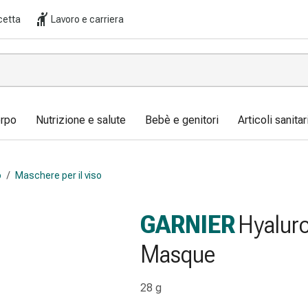
cetta
Lavoro e carriera
orpo
Nutrizione e salute
Bebè e genitori
Articoli sanita
o
/
Maschere per il viso
GARNIER
Hyaluro
Masque
28 g