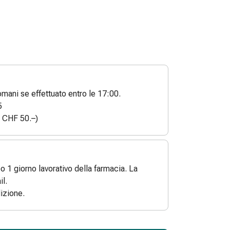
ani se effettuato entro le 17:00.
5
a CHF 50.–)
po 1 giorno lavorativo della farmacia. La
l.
izione.