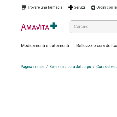
Medicamenti
Trovare una farmacia
Servizi
Ordini con ri
e
trattamenti
Lesioni
cutanee
e
cicatrici
Medicamenti e trattamenti
Bellezza e cura del c
Compresse
piegate
Bende
Pagina iniziale
/
Bellezza e cura del corpo
/
Cura del vis
elastiche
Medicazioni
per
le
dita
Cerotti
di
fissaggio