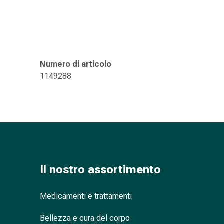
nasale
Fazzoletti
per
il
viso
Numero di articolo
Raffreddore
1149288
Cuore
e
circolazione
sanguigna
Cuore
Calze
compressive
e
Il nostro assortimento
di
sostegno
Medicamenti e trattamenti
Circolazione
sanguigna
Bellezza e cura del corpo