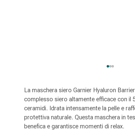
Strisce
di
garza
Bendaggi
compressivi
Cerotti
adesivi
Bende,
nastri
e
accessori
Bende
La maschera siero Garnier Hyaluron Barrie
e
reti
complesso siero altamente efficace con il 5
tubolari
ceramidi. Idrata intensamente la pelle e raff
Materiali
protettiva naturale. Questa maschera in tes
di
benefica e garantisce momenti di relax.
medicazione
Ustioni