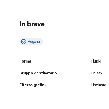
e
scottature
Set
di
In breve
ricambio
Medicazioni
Unguenti
Vegana
e
disinfezione
delle
Forma
fluido
ferite
Medicazioni
Gruppo destinatario
unisex
spray
Suture
Effetto (pelle)
lisciante,
cutanee
adesive
e
colla