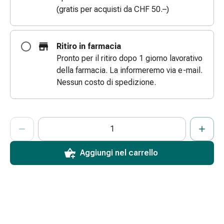
(gratis per acquisti da CHF 50.–)
e
scottature
Set
di
Ritiro in farmacia
ricambio
Pronto per il ritiro dopo 1 giorno lavorativo
Medicazioni
della farmacia. La informeremo via e-mail.
Unguenti
Nessun costo di spedizione.
e
disinfezione
delle
ProductDetailPage.Aria.AddToCartQuantityControlInst
Indicare il numero di unità di questo articolo da aggiungere al c
Ha raggiunto la quantità massima ordinabile per questo articol
Al momento non abbiamo altre unità di questo articolo in mag
ferite
Medicazioni
Aggiungi nel carrello
spray
Suture
cutanee
adesive
e
colla