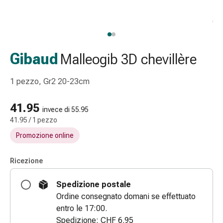
Strisce
di
garza
Bendaggi
compressivi
Gibaud
Malleogib 3D chevillère
Cerotti
adesivi
1 pezzo, Gr2 20-23cm
Bende,
nastri
41.95
invece di 55.95
e
41.95 / 1 pezzo
accessori
Promozione online
Bende
e
reti
Ricezione
tubolari
Spedizione postale
Materiali
Ordine consegnato domani se effettuato
di
entro le 17:00.
medicazione
Spedizione: CHF 6.95
Ustioni