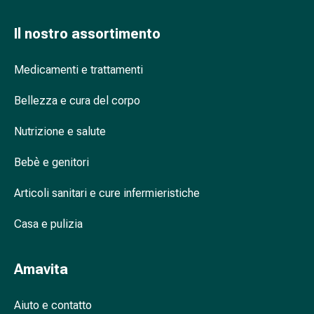
oculare
Influenza
Il nostro assortimento
e
raffreddore
Medicamenti e trattamenti
Caramelle
per
Bellezza e cura del corpo
la
tosse
Nutrizione e salute
Mal
di
Bebè e genitori
gola
Influenza
Articoli sanitari e cure infermieristiche
e
Casa e pulizia
raffreddore
Tosse
Inalatori
Amavita
e
accessori
Aiuto e contatto
Doccia