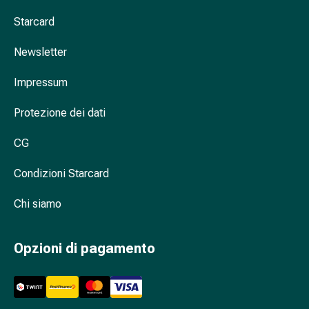
nasale
Starcard
Fazzoletti
per
Newsletter
il
viso
Impressum
Raffreddore
Cuore
Protezione dei dati
e
CG
circolazione
sanguigna
Condizioni Starcard
Cuore
Calze
Chi siamo
compressive
e
di
Opzioni di pagamento
sostegno
Circolazione
sanguigna